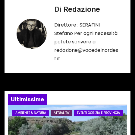
i
Di
Redazione
g
a
Direttore : SERAFINI
Stefano Per ogni necessità
z
potete scrivere a :
i
redazione@vocedelnordes
t.it
o
n
e
Ultimissime
a
r
AMBIENTE & NATURA
ATTUALITA'
EVENTI GORIZIA E PROVINCIA
t