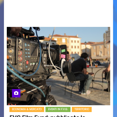
AUSONIA… BLOOD BROTHERS, LOVESICK DUO,
BOUND FOR GLORY, RENATO TAMMI, ANTHONY
BASSO,…
ECONOMIA & MERCATO
EVENTI IN F.V.G.
TERRITORIO