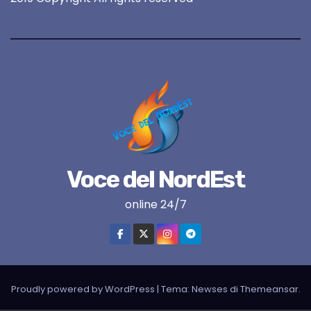
Voce del NordEst
online 24/7
Proudly powered by WordPress
|
Tema:
Newses
di
Themeansar
.