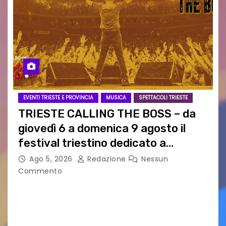
EVENTI TRIESTE E PROVINCIA
MUSICA
SPETTACOLI TRIESTE
TRIESTE CALLING THE BOSS – da
giovedì 6 a domenica 9 agosto il
festival triestino dedicato a
Springsteen
Ago 5, 2026
Redazione
Nessun
Commento
TRIESTE CALLING THE BOSS 2026
Quattordicesima Edizione Dal 6 al 9 agosto 2026
PIAZZA VERDI, SARTORIO, SAN GIUSTO,