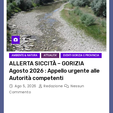
AMBIENTE & NATURA
ATTUALITA'
EVENTI GORIZIA E PROVINCIA
ALLERTA SICCITÀ – GORIZIA
Agosto 2026 : Appello urgente alle
Autorità competenti
Ago 5, 2026
Redazione
Nessun
Commento
Legambiente Gorizia APS e Legambiente
Monfalcone APS “Circolo Ignazio Zanutto”
desiderano attirare l’attenzione della