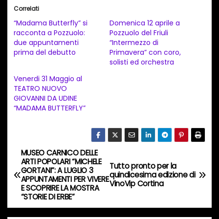
i
Correlati
c
“Madama Butterfly” si
Domenica 12 aprile a
a
racconta a Pozzuolo:
Pozzuolo del Friuli
due appuntamenti
“Intermezzo di
m
prima del debutto
Primavera” con coro,
e
solisti ed orchestra
n
Venerdi 31 Maggio al
t
TEATRO NUOVO
GIOVANNI DA UDINE
o
“MADAMA BUTTERFLY”
i
n
c
MUSEO CARNICO DELLE
o
N
ARTI POPOLARI “MICHELE
Tutto pronto per la
r
GORTANI”: A LUGLIO 3
a
quindicesima edizione di
APPUNTAMENTI PER VIVERE
s
VinoVip Cortina
E SCOPRIRE LA MOSTRA
o
v
“STORIE DI ERBE”
…