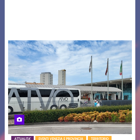
cittadinanza e delle Autorità competenti sulla
grave siccità che sta colpendo non solo le
campagne e…
ATTUALITA'
EVENTI VENEZIA E PROVINCIA
TERRITORIO