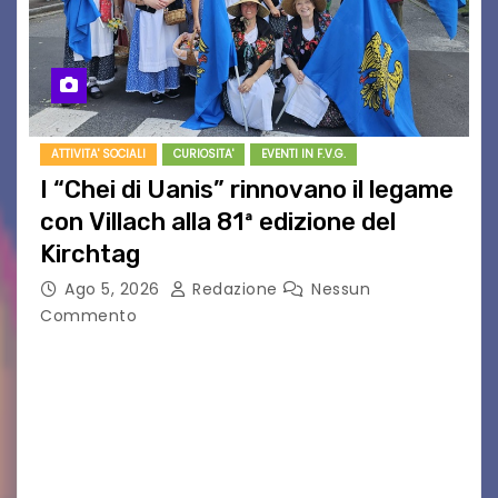
ATTIVITA' SOCIALI
CURIOSITA'
EVENTI IN F.V.G.
I “Chei di Uanis” rinnovano il legame
con Villach alla 81ª edizione del
Kirchtag
Ago 5, 2026
Redazione
Nessun
Commento
VILLACO/JANNIS – Anche quest’anno il gruppo
folkloristico “Chei di Uanis” ha rinnovato la sua
tradizione prendendo parte al Villacher
Kirchtag, la festa popolare e dei costumi
tradizionali più grande d’Austria.…