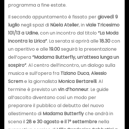
programma a fine estate.
Il secondo appuntamento è fissato per
giovedì 9
luglio
negli spazi di
Nùela Atelier
, in
viale Tricesimo
101/13 a Udine
, con un incontro dal titolo
“La Moda
incontra la Lirica”
. La serata si aprirà alle
18.30
con
un aperitivo e alle
19.00
seguirà la presentazione
dell’opera
“Madama Butterfly, un’attesa lunga un
sospiro”
. Al centro dell’incontro, un dialogo sulla
musica e sull’opera fra
Tiziano Duca
,
Alessio
Screm
e la giornalista
Monica Bertarelli
. Al
termine è previsto un
vin d’honneur
. Le guide
all’ascolto diventano così un modo per
preparare il pubblico al debutto del nuovo
allestimento di
Madama Butterfly
che andrà in
scena il
28 e 30 agosto e il 1° settembre
nella