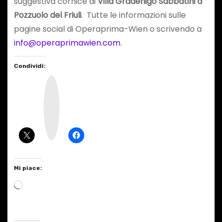
suggestiva cornice di
Villa Gradenigo Sabbatini a
Pozzuolo del Friuli
. Tutte le informazioni sulle
pagine social di Operaprima-Wien o scrivendo a
info@operaprimawien.com
.
Condividi:
I
n
s
t
a
g
r
a
m
Mi piace:
C
a
r