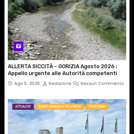
i
c
o
l
i
ALLERTA SICCITÀ – GORIZIA Agosto 2026 :
Appello urgente alle Autorità competenti
Ago 5, 2026
Redazione
Nessun Commento
ATTUALITA'
EVENTI VENEZIA E PROVINCIA
TERRITORIO