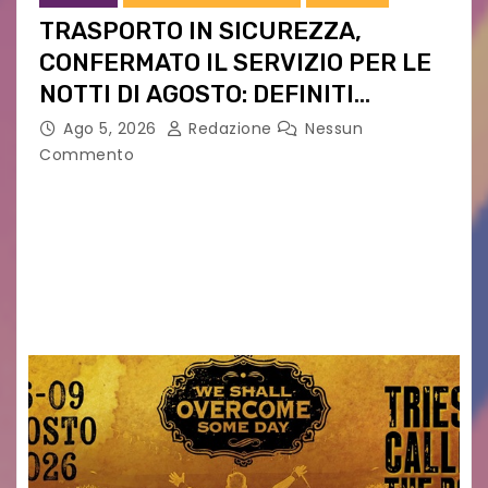
TRASPORTO IN SICUREZZA,
CONFERMATO IL SERVIZIO PER LE
NOTTI DI AGOSTO: DEFINITI
PERCORSI, FERMATE E ORARIO
Ago 5, 2026
Redazione
Nessun
Commento
Venerdì 7 agosto la prima corsa, obiettivo
ridurre i rischi legati agli spostamenti notturni
Torna il servizio di trasporto notturno dedicato
ai collegamenti con i principali locali di
intrattenimento di…