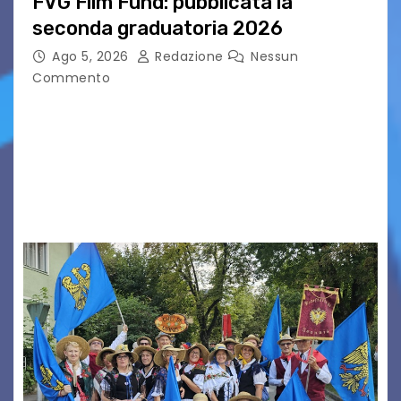
FVG Film Fund: pubblicata la
seconda graduatoria 2026
Ago 5, 2026
Redazione
Nessun
Commento
Aperta la terza e ultima call dell’anno per le
produzioni audiovisive Online gli esiti della
seconda finestra del Film Fund promosso dalla
Friuli Venezia Giulia Film Commission –
PromoTurismoFVG. Le…