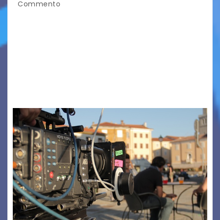
Commento
TRIESTE CALLING THE BOSS 2026
Quattordicesima Edizione Dal 6 al 9 agosto 2026
PIAZZA VERDI, SARTORIO, SAN GIUSTO,
AUSONIA… BLOOD BROTHERS, LOVESICK DUO,
BOUND FOR GLORY, RENATO TAMMI, ANTHONY
BASSO,…