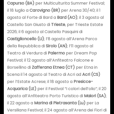
Capurso (BA)
per Multiculturita Summer Festival;
il 18 luglio a
Carovigno (BR)
per Arena 30/40; il 1
agosto al Forte di Bard a
Bard (AO)
; il 3 agosto al
Castello San Giusto di
Trieste
, per Trieste Estate
2026; il 6 agosto al Castello Pasquini di
Castiglioncello (LI)
; l’8 agosto all’Arena Parco
della Repubblica di
Sirolo (AN)
; l’11 agosto al
Teatro di Verdura di
Palermo
per Dream Pop
Festival; il 12 agosto all’Anfiteatro Falcone e
Borsellino di
Zafferana Etnea (CT)
per Etna in
Scena il 14 agosto al Teatro di Acri ad
Acri (CS)
per l’Estate Acrese; il 18 agosto a
Presicce-
Acquarica (LE)
per il Festival “I colori dell’olio”; il 20
agosto all’Anfiteatro Porto Turistico di
Maiori (SA)
;
il 22 agosto a
Marina di Pietrasanta (Lu)
per La
Versiliana Festival; il 24 agosto all’Arena dei Fiori di