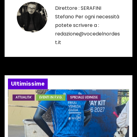
g
Direttore : SERAFINI
Stefano Per ogni necessità
a
potete scrivere a :
z
redazione@vocedelnordes
t.it
i
o
n
e
Ultimissime
a
ATTUALITA'
EVENTI IN F.V.G.
SPECIALE UDINESE
r
t
i