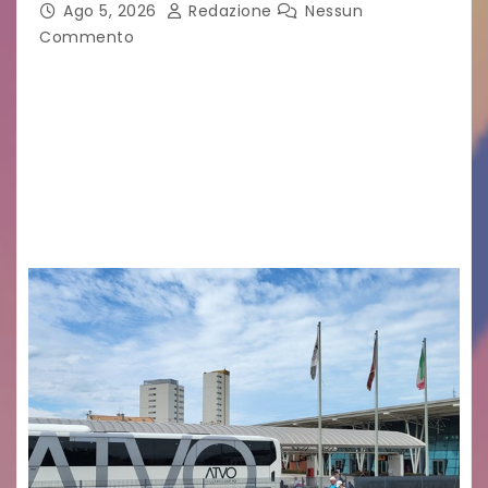
Ago 5, 2026
Redazione
Nessun
Commento
Legambiente Gorizia APS e Legambiente
Monfalcone APS “Circolo Ignazio Zanutto”
desiderano attirare l’attenzione della
cittadinanza e delle Autorità competenti sulla
grave siccità che sta colpendo non solo le
campagne e…