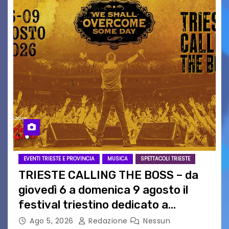
EVENTI TRIESTE E PROVINCIA
MUSICA
SPETTACOLI TRIESTE
TRIESTE CALLING THE BOSS – da
giovedì 6 a domenica 9 agosto il
festival triestino dedicato a
Springsteen
Ago 5, 2026
Redazione
Nessun