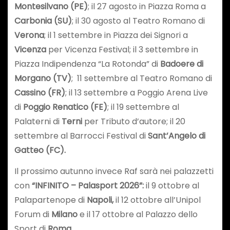
Montesilvano (PE)
; il 27 agosto in Piazza Roma a
Carbonia (SU)
; il 30 agosto al Teatro Romano di
Verona
; il 1 settembre in Piazza dei Signori a
Vicenza
per Vicenza Festival; il 3 settembre in
Piazza Indipendenza “La Rotonda” di
Badoere di
Morgano (TV)
; 11 settembre al Teatro Romano di
Cassino (FR)
; il 13 settembre a Poggio Arena Live
di
Poggio Renatico (FE)
; il 19 settembre al
Palaterni di
Terni
per Tributo d’autore; il 20
settembre al Barrocci Festival di
Sant’Angelo di
Gatteo (FC).
Il prossimo autunno invece Raf sarà nei palazzetti
con
“INFINITO – Palasport 2026”:
il 9 ottobre al
Palapartenope di
Napoli,
il 12 ottobre all’Unipol
Forum di
Milano
e il 17 ottobre al Palazzo dello
Sport di
Roma
.