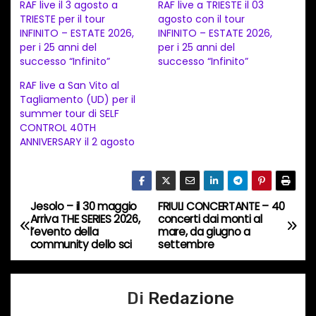
RAF live il 3 agosto a
RAF live a TRIESTE il 03
a
TRIESTE per il tour
agosto con il tour
INFINITO – ESTATE 2026,
INFINITO – ESTATE 2026,
m
per i 25 anni del
per i 25 anni del
e
successo “Infinito”
successo “Infinito”
n
RAF live a San Vito al
t
Tagliamento (UD) per il
summer tour di SELF
o
CONTROL 40TH
i
ANNIVERSARY il 2 agosto
n
c
o
Jesolo – il 30 maggio
FRIULI CONCERTANTE – 40
N
r
Arriva THE SERIES 2026,
concerti dai monti al
l’evento della
mare, da giugno a
s
a
community dello sci
settembre
o
v
…
Di
Redazione
i