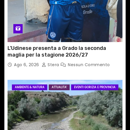
c
o
l
i
L’Udinese presenta a Grado la seconda
maglia per la stagione 2026/27
Ago 6, 2026
Stera
Nessun Commento
AMBIENTE & NATURA
ATTUALITA'
EVENTI GORIZIA E PROVINCIA