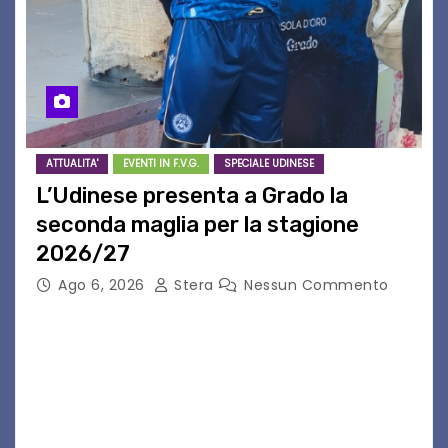
ATTUALITA'
EVENTI IN F.V.G.
SPECIALE UDINESE
L’Udinese presenta a Grado la
seconda maglia per la stagione
2026/27
Ago 6, 2026
Stera
Nessun Commento
GRADO – È stata la splendida cornice di Grado
a ospitare la presentazione della nuova
seconda maglia dell’Udinese per la stagione
2026/27. Un evento che ha richiamato
istituzioni, addetti ai…