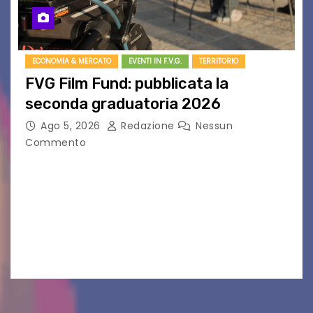
ECONOMIA & MERCATO
EVENTI IN F.V.G.
TERRITORIO
FVG Film Fund: pubblicata la
seconda graduatoria 2026
Ago 5, 2026
Redazione
Nessun
Commento
Aperta la terza e ultima call dell’anno per le
produzioni audiovisive Online gli esiti della
seconda finestra del Film Fund promosso dalla
Friuli Venezia Giulia Film Commission –
PromoTurismoFVG. Le…