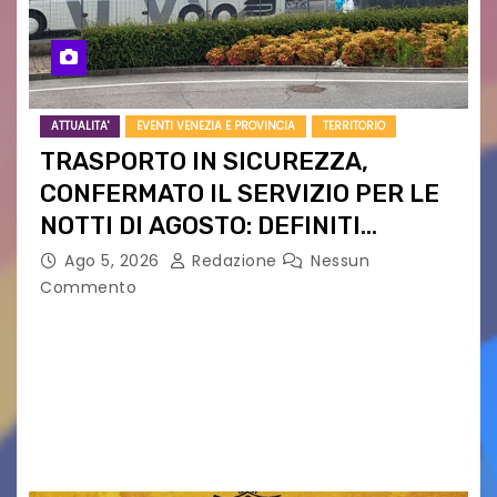
ATTUALITA'
EVENTI VENEZIA E PROVINCIA
TERRITORIO
TRASPORTO IN SICUREZZA,
CONFERMATO IL SERVIZIO PER LE
NOTTI DI AGOSTO: DEFINITI
PERCORSI, FERMATE E ORARIO
Ago 5, 2026
Redazione
Nessun
Commento
Venerdì 7 agosto la prima corsa, obiettivo
ridurre i rischi legati agli spostamenti notturni
Torna il servizio di trasporto notturno dedicato
ai collegamenti con i principali locali di
intrattenimento di…