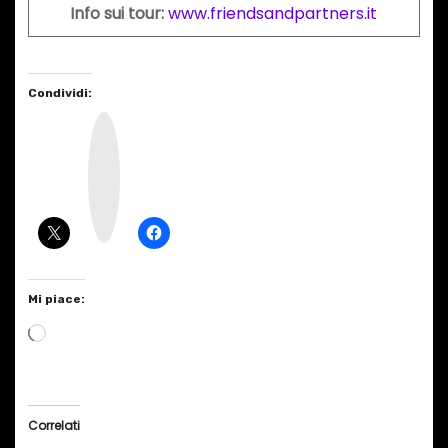
Info sui tour:
www.friendsandpartners.it
Condividi:
I
n
s
t
a
g
r
a
m
Mi piace:
C
a
r
i
Correlati
c