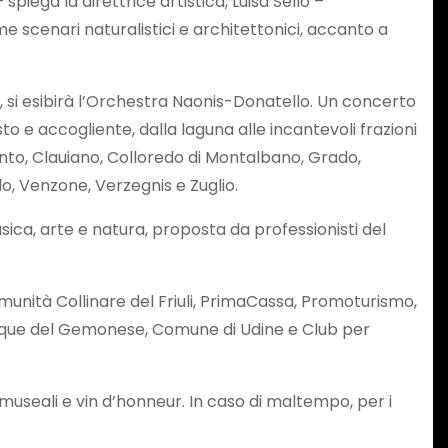
 spiega la direttrice artistica, Luisa Sello –
me scenari naturalistici e architettonici, accanto a
1, si esibirà l’Orchestra Naonis-Donatello. Un concerto
o e accogliente, dalla laguna alle incantevoli frazioni
ento, Clauiano, Colloredo di Montalbano, Grado,
, Venzone, Verzegnis e Zuglio.
musica, arte e natura, proposta da professionisti del
Comunità Collinare del Friuli, PrimaCassa, Promoturismo,
 acque del Gemonese, Comune di Udine e Club per
e museali e vin d’honneur. In caso di maltempo, per i