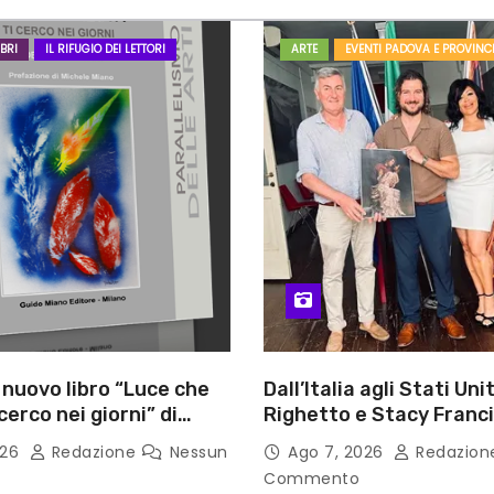
BRI
IL RIFUGIO DEI LETTORI
ARTE
EVENTI PADOVA E PROVINC
l nuovo libro “Luce che
Dall’Italia agli Stati Unit
cerco nei giorni” di
Righetto e Stacy Franc
gozzino, medico
uniscono arte, musica 
026
Redazione
Nessun
Ago 7, 2026
Redazio
i Capua
tecnologia in un nuovo
Commento
internazionale”