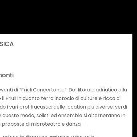
USICA
monti
enti di “Friuli Concertante”. Dal litorale adriatico alla
 Friuli in quanto terra incrocio di culture e ricca di
o i vari profili acustici delle location più diverse: verdi
. In questo modo, solisti ed ensemble si alterneranno in
a proposte di microteatro e danza.