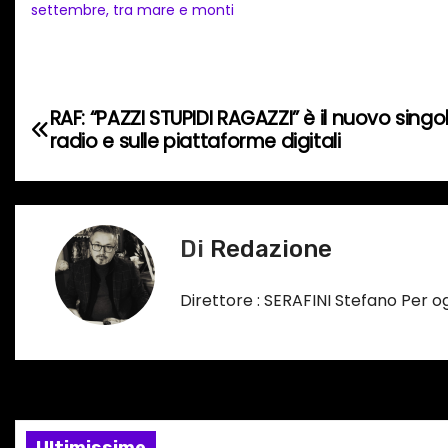
a
settembre, tra mare e monti
m
e
n
N
RAF: “PAZZI STUPIDI RAGAZZI” è il nuovo singol
t
radio e sulle piattaforme digitali
o
a
i
v
n
c
i
Di
Redazione
o
g
r
Direttore : SERAFINI Stefano Per 
s
a
o
z
…
i
Ultimissime