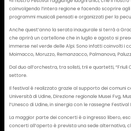
«Il nostro Festival raggiunge luoghi unici, che il nostro 
coinvolgendo l’intera regione e facendo scoprire agli 
programmi musicali pensati e organizzati per la peculi
Anche quest’anno la serata inaugurale si terrà a Grado
che aprirà un cartellone che in luglio e agosto si pre
immerse nel verde delle Alpi. Sono infatti coinvolti i
Moimacco, Moruzzo, Remanzacco, Palmanova, Paluzza, 
Dal duo all’orchestra, tra solisti, trii e quartetti, “F
settore.
Il festival è realizzato grazie al supporto dei comuni 
Università di Udine, Direzione regionale Musei Fvg, 
l’Unesco di Udine, in sinergia con le rassegne Festiva
La maggior parte dei concerti è a ingresso libero, escl
concerti all’aperto è prevista una sede alternativa, 