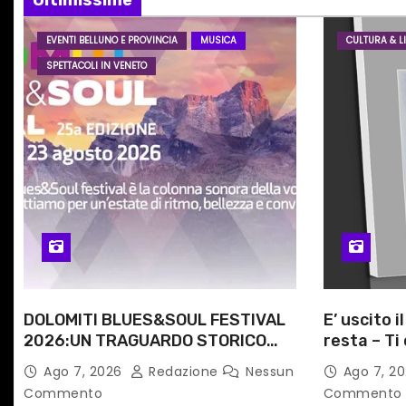
o
n
EVENTI BELLUNO E PROVINCIA
MUSICA
CULTURA & LI
SPETTACOLI IN VENETO
e
a
r
t
i
c
o
DOLOMITI BLUES&SOUL FESTIVAL
E’ uscito i
l
2026:UN TRAGUARDO STORICO
resta – Ti 
PER LA 25ª EDIZIONE TRA LE CIME
Angela Ra
Ago 7, 2026
Redazione
Nessun
Ago 7, 2
i
PATRIMONIO UNESCO
primario d
Commento
Commento