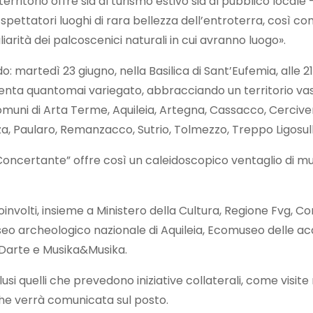
territorio offre sia al turismo estivo sia al pubblico locale –
spettatori luoghi di rara bellezza dell’entroterra, così co
arità dei palcoscenici naturali in cui avranno luogo».
: martedì 23 giugno, nella Basilica di Sant’Eufemia, alle 2
senta quantomai variegato, abbracciando un territorio vast
 comuni di Arta Terme, Aquileia, Artegna, Cassacco, Cerciv
Paularo, Remanzacco, Sutrio, Tolmezzo, Treppo Ligosullo
riuli Concertante” offre così un caleidoscopico ventaglio di 
coinvolti, insieme a Ministero della Cultura, Regione Fvg, 
Museo archeologico nazionale di Aquileia, Ecomuseo delle
l Darte e Musika&Musika.
usi quelli che prevedono iniziative collaterali, come visit
che verrà comunicata sul posto.