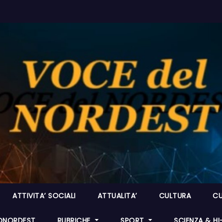
ATTIVITA’ SOCIALI
ATTUALITA’
CULTURA
CU
ONORDEST
RUBRICHE
SPORT
SCIENZA & H