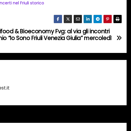
certi nel Friuli storico
ood & Bioeconomy Fvg: al via gli incontri
o “Io Sono Friuli Venezia Giulia” mercoledì
st.it