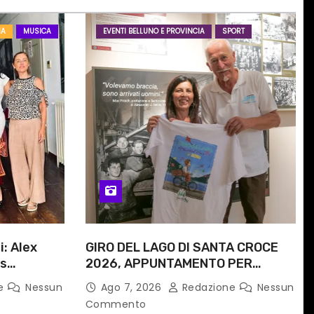
IA
MUSICA
EVENTI BELLUNO E PROVINCIA
SPORT
i: Alex
GIRO DEL LAGO DI SANTA CROCE
is
2026, APPUNTAMENTO PER
e
DOMENICA 16 AGOSTO
ne
Nessun
Ago 7, 2026
Redazione
Nessun
 progetto
Commento