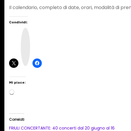
Il calendario, completo di date, orari, modalità di pr
Condividi:
I
n
s
t
a
g
r
a
m
Mi piace:
C
a
r
i
Correlati
c
FRIULI CONCERTANTE: 40 concerti dal 20 giugno al 16