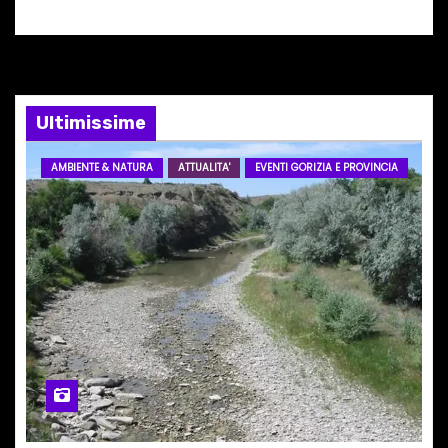
o
n
e
Ultimissime
a
AMBIENTE & NATURA
ATTUALITA'
EVENTI GORIZIA E PROVINCIA
r
t
i
c
o
l
i