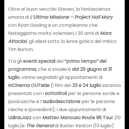
Oltre al buon vecchio Steven, la fantascienza
umana di
L’Ultima Missione – Project Hail Mary
con Ryan Gosling e un compleanno che
festeggiamo molto volentieri, i 30 anni di
Mars
Attacks!
, gli alieni sotto la lente gotica del mitico
Tim Burton.
Tra gli
eventi speciali
del
“primo tempo” del
programma
, che si snoderà
dal 25 giugno al 31
luglio
, vanno segnalati gli appuntamenti di
InCinema OUTside
(i film del
23 e 24 luglio
saranno
presentati con i
sottotitoli
per le persone sorde e
ipoacusiche e l’
audiodescrizione
per le persone
cieche e ipovedenti); i due appuntamenti di
Udin&Jazz
con
Matteo Mancuso Route 96 Tour
(10
luglio)e
The General
di Buster Keaton (13 luglio)