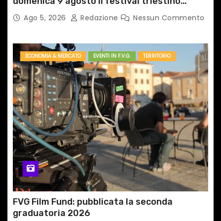
domenica 9 agosto il festival triestino
dedicato a Springsteen
Ago 5, 2026
Redazione
Nessun Commento
ECONOMIA & MERCATO
EVENTI IN F.V.G.
TERRITORIO
FVG Film Fund: pubblicata la seconda
graduatoria 2026