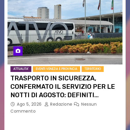
ATTUALITA'
EVENTI VENEZIA E PROVINCIA
TERRITORIO
TRASPORTO IN SICUREZZA,
CONFERMATO IL SERVIZIO PER LE
NOTTI DI AGOSTO: DEFINITI
PERCORSI, FERMATE E ORARIO
Ago 5, 2026
Redazione
Nessun
Commento
Venerdì 7 agosto la prima corsa, obiettivo
ridurre i rischi legati agli spostamenti notturni