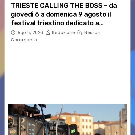
TRIESTE CALLING THE BOSS – da
giovedì 6 a domenica 9 agosto il
festival triestino dedicato a
Springsteen
Ago 5, 2026
Redazione
Nessun
Commento
TRIESTE CALLING THE BOSS 2026
Quattordicesima Edizione Dal 6 al 9 agosto 2026
PIAZZA VERDI, SARTORIO, SAN GIUSTO,
AUSONIA… BLOOD BROTHERS, LOVESICK DUO,
BOUND FOR GLORY, RENATO TAMMI, ANTHONY
BASSO,…