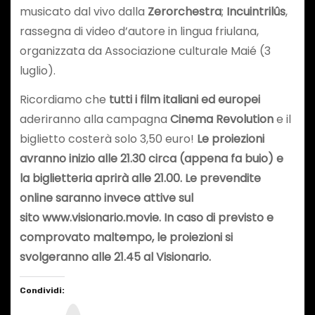
musicato dal vivo dalla
Zerorchestra
;
Incuintrilûs
,
rassegna di video d’autore in lingua friulana,
organizzata da Associazione culturale Maié (3
luglio).
Ricordiamo che
tutti i film italiani ed europei
aderiranno alla campagna
Cinema Revolution
e il
biglietto costerà solo 3,50 euro!
Le proiezioni
avranno inizio alle 21.30 circa (appena fa buio) e
la biglietteria aprirà alle 21.00. Le prevendite
online saranno invece attive sul
sito www.visionario.movie. In caso di previsto e
comprovato maltempo, le proiezioni si
svolgeranno alle 21.45 al Visionario.
Condividi:
I