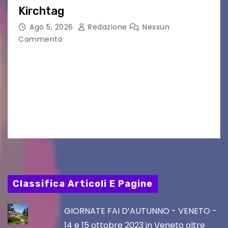
Kirchtag
Ago 5, 2026
Redazione
Nessun
Commento
VILLACO/JANNIS – Anche quest’anno il gruppo
folkloristico “Chei di Uanis” ha rinnovato la sua
tradizione prendendo parte al Villacher
Kirchtag, la festa popolare e dei costumi
tradizionali più grande d’Austria.…
Classifica Articoli E Pagine
GIORNATE FAI D’AUTUNNO - VENETO -
14 e 15 ottobre 2023 in Veneto oltre