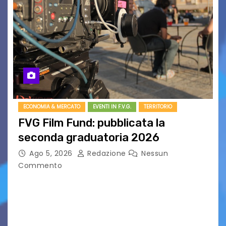
ECONOMIA & MERCATO
EVENTI IN F.V.G.
TERRITORIO
FVG Film Fund: pubblicata la
seconda graduatoria 2026
Ago 5, 2026
Redazione
Nessun
Commento
Aperta la terza e ultima call dell’anno per le
produzioni audiovisive Online gli esiti della
seconda finestra del Film Fund promosso dalla
Friuli Venezia Giulia Film Commission –