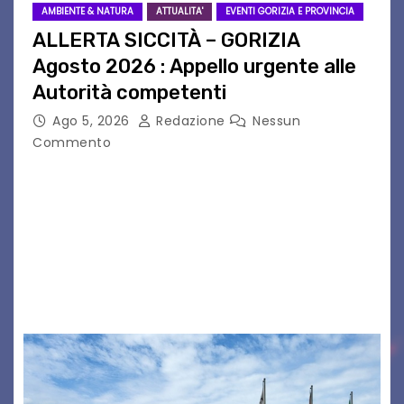
AMBIENTE & NATURA
ATTUALITA'
EVENTI GORIZIA E PROVINCIA
ALLERTA SICCITÀ – GORIZIA
Agosto 2026 : Appello urgente alle
Autorità competenti
Ago 5, 2026
Redazione
Nessun
Commento
Legambiente Gorizia APS e Legambiente
Monfalcone APS “Circolo Ignazio Zanutto”
desiderano attirare l’attenzione della
cittadinanza e delle Autorità competenti sulla
grave siccità che sta colpendo non solo le
campagne e…