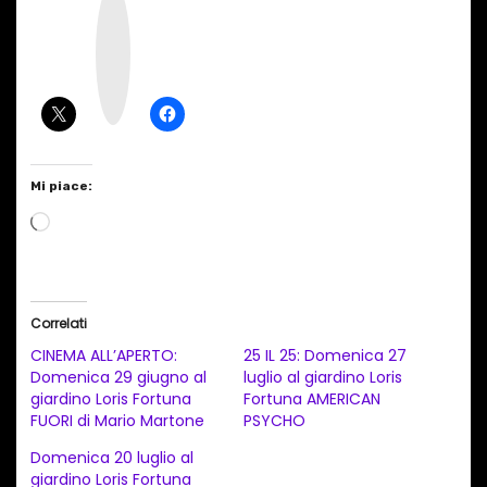
n
s
t
a
g
r
a
m
Mi piace:
C
a
r
i
Correlati
c
CINEMA ALL’APERTO:
25 IL 25: Domenica 27
a
Domenica 29 giugno al
luglio al giardino Loris
giardino Loris Fortuna
Fortuna AMERICAN
m
FUORI di Mario Martone
PSYCHO
e
Domenica 20 luglio al
n
giardino Loris Fortuna