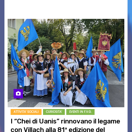
PromoTurismoFVG. Le…
ATTIVITA' SOCIALI
CURIOSITA'
EVENTI IN F.V.G.
I “Chei di Uanis” rinnovano il legame
con Villach alla 81ª edizione del