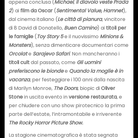
appena conclusa (
Michael
,
Il diavolo veste Prada
2
) ai
film da Oscar
(
Sentimental Value, Hamnet
),
dal cinema italiano (
Le città di pianura
, vincitore
di 8 David di Donatello,
Buen Camino
) ai
titoli per
le famiglie
(
Toy Story 5
e il nuovissimo
Minions &
Monsters
), senza dimenticare documentari come
Orcolat
e
Sarajevo Safari
. Non mancheranno i
titoli cult
dal passato, come
Gli uomini
preferiscono le bionde
e
Quando la moglie è in
vacanza
, per festeggiare i 100 anni dalla nascita
di Marilyn Monroe,
The Doors
, biopic di
Oliver
Stone
in uscita evento in
versione restaurata
, e
per chiudere con uno show pirotecnico la prima
parte dell’estate, l’intramontabile e irriverente
The Rocky Horror Picture Show.
La stagione cinematografica è stata segnata