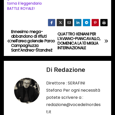
t
torna il leggendario
BATTLE ROYALE!
o
i
n
c
Ennesimo mega-
N
QUATTRO KENIANI PER
abbandono di rifiuti
o
L’AVIANO-PIANCAVALLO,
nell’area golenale Parco
a
DOMENICA LA 10 MIGLIA
r
Campagnuzza
INTERNAZIONALE
Sant’Andrea-Štandrež
s
v
o
i
…
Di
Redazione
g
Direttore : SERAFINI
a
Stefano Per ogni necessità
potete scrivere a :
z
redazione@vocedelnordes
i
t.it