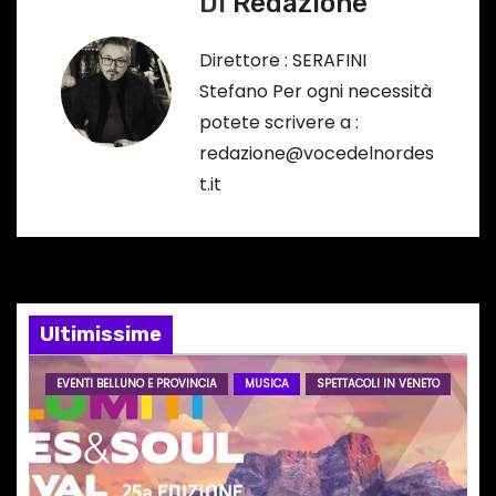
Di
Redazione
a
Direttore : SERAFINI
z
Stefano Per ogni necessità
potete scrivere a :
i
redazione@vocedelnordes
o
t.it
n
e
a
Ultimissime
r
EVENTI BELLUNO E PROVINCIA
MUSICA
SPETTACOLI IN VENETO
t
i