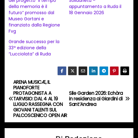
del progetto “Il tempo
Solidarietà –
della memoria è il
appuntamento a Ruda il
m
futuro” promosso dal
18 Gennaio 2026
e
Museo Gortani e
n
finanziato dalla Regione
Fvg
t
Grande successo per la
o
33ª edizione della
i
“Lucciolata” di Ruda
n
c
o
ARENA MUSICÆ, IL
N
r
PIANOFORTE
PROTAGONISTA A
Sile Garden 2026: Echòra
s
a
TARVISIO: DAL 4 AL 19
in residenza ai Giardini di
o
LUGLIO RASSEGNA CON
Sant’Andrea
v
GIOVANI TALENTI SUL
…
PALCOSCENICO OPEN AIR
i
g