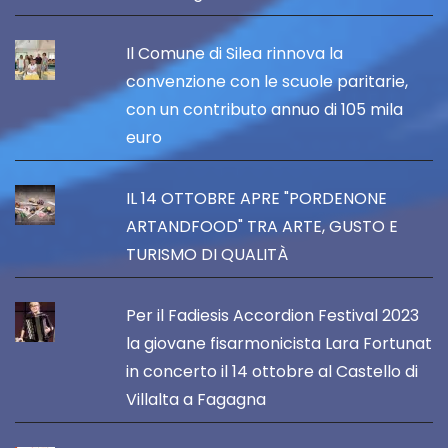
Il Comune di Silea rinnova la
convenzione con le scuole paritarie,
con un contributo annuo di 105 mila
euro
IL 14 OTTOBRE APRE "PORDENONE
ARTANDFOOD" TRA ARTE, GUSTO E
TURISMO DI QUALITÀ
Per il Fadiesis Accordion Festival 2023
la giovane fisarmonicista Lara Fortunat
in concerto il 14 ottobre al Castello di
Villalta a Fagagna