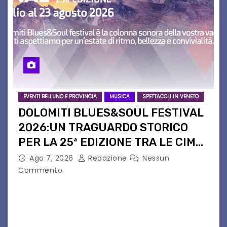
EVENTI BELLUNO E PROVINCIA
MUSICA
SPETTACOLI IN VENETO
DOLOMITI BLUES&SOUL FESTIVAL
2026:UN TRAGUARDO STORICO
PER LA 25ª EDIZIONE TRA LE CIME
PATRIMONIO UNESCO
Ago 7, 2026
Redazione
Nessun
Commento
Il Dolomiti Blues&Soul Festival celebra nel 2026
un traguardo leggendario: la sua 25ª edizione.
Un quarto di secolo di grande musica che torna
a far vibrare il cuore delle Dolomiti…