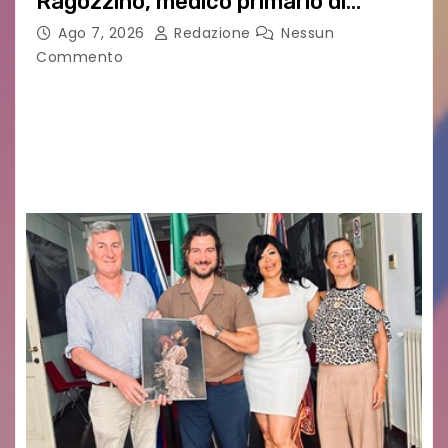
Ragozzino, medico primario di
Capua
Ago 7, 2026
Redazione
Nessun
Commento
GUIDO MIANO EDITORE NOVITÀ EDITORIALE È
uscito il libro di poesie e fotografie: LUCE CHE
RESTA – TI CERCO NEI GIORNI di ANGELA
RAGOZZINO Pubblicato il libro di poesie “Luce…