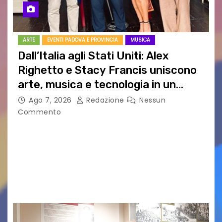
ARTE
EVENTI PADOVA E PROVINCIA
MUSICA
Dall’Italia agli Stati Uniti: Alex
Righetto e Stacy Francis uniscono
arte, musica e tecnologia in un
nuovo progetto internazionale”
Ago 7, 2026
Redazione
Nessun
Commento
Vigonza (Padova), 7 agosto 2026 – Arte
contemporanea, musica internazionale, Made
in Italy e nuove generazioni si sono incontrati
oggi a Vigonza in occasione di un importante
confronto istituzionale dedicato…