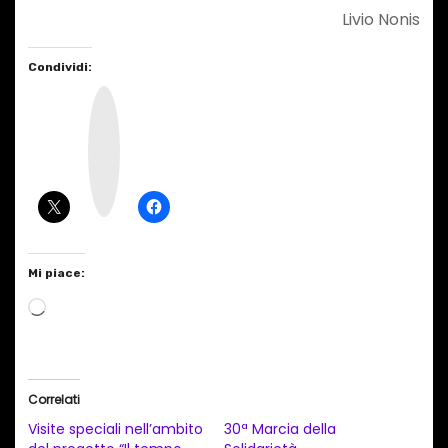
Livio Nonis
Condividi:
I
n
s
t
a
g
r
a
m
Mi piace:
C
a
r
i
Correlati
c
Visite speciali nell’ambito
30ª Marcia della
a