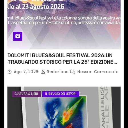
c
o
l
i
DOLOMITI BLUES&SOUL FESTIVAL 2026:UN
TRAGUARDO STORICO PER LA 25ª EDIZIONE
TRA LE CIME PATRIMONIO UNESCO
Ago 7, 2026
Redazione
Nessun Commento
CULTURA & LIBRI
IL RIFUGIO DEI LETTORI