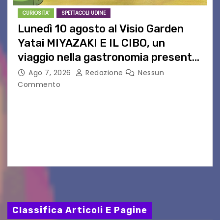
CURIOSITA'
SPETTACOLI UDINE
Lunedì 10 agosto al Visio Garden
Yatai MIYAZAKI E IL CIBO, un
viaggio nella gastronomia presente
nei film di Hayao Miyazaki!
Ago 7, 2026
Redazione
Nessun
Commento
UDINE – Continuano anche nel mese di agosto
al Visio Garden Yatai gli appuntamenti con la
cucina e la cultura giapponese a cura dello
chef giappo-italiano Sai Fukayama. Lunedì 10…
Classifica Articoli E Pagine