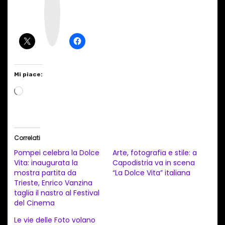
s
t
a
g
r
a
m
Mi piace:
C
a
r
i
Correlati
c
Pompei celebra la Dolce
Arte, fotografia e stile: a
a
Vita: inaugurata la
Capodistria va in scena
mostra partita da
“La Dolce Vita” italiana
m
Trieste, Enrico Vanzina
e
taglia il nastro al Festival
n
del Cinema
t
Le vie delle Foto volano