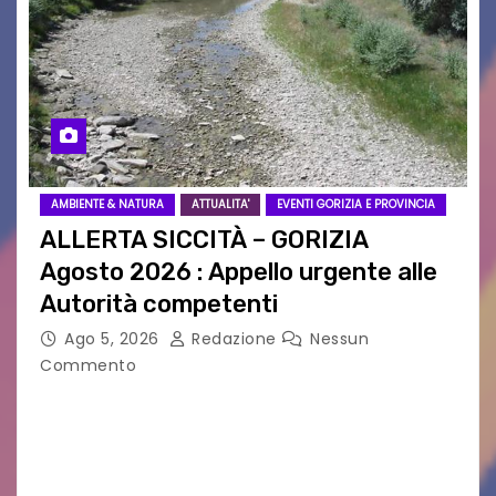
AMBIENTE & NATURA
ATTUALITA'
EVENTI GORIZIA E PROVINCIA
ALLERTA SICCITÀ – GORIZIA
Agosto 2026 : Appello urgente alle
Autorità competenti
Ago 5, 2026
Redazione
Nessun
Commento
Legambiente Gorizia APS e Legambiente
Monfalcone APS “Circolo Ignazio Zanutto”
desiderano attirare l’attenzione della
cittadinanza e delle Autorità competenti sulla