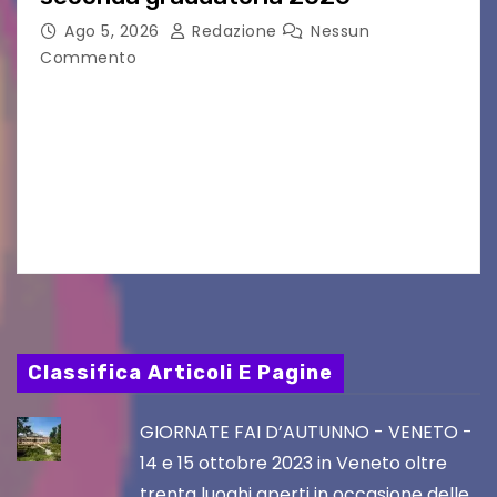
Ago 5, 2026
Redazione
Nessun
Commento
Aperta la terza e ultima call dell’anno per le
produzioni audiovisive Online gli esiti della
seconda finestra del Film Fund promosso dalla
Friuli Venezia Giulia Film Commission –
PromoTurismoFVG. Le…
Classifica Articoli E Pagine
GIORNATE FAI D’AUTUNNO - VENETO -
14 e 15 ottobre 2023 in Veneto oltre
trenta luoghi aperti in occasione delle