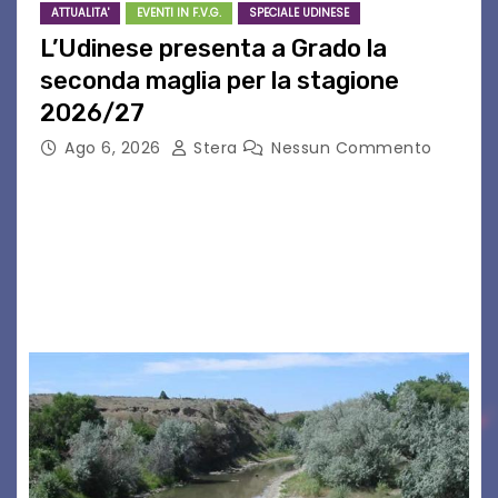
ATTUALITA'
EVENTI IN F.V.G.
SPECIALE UDINESE
L’Udinese presenta a Grado la
seconda maglia per la stagione
2026/27
Ago 6, 2026
Stera
Nessun Commento
GRADO – È stata la splendida cornice di Grado
a ospitare la presentazione della nuova
seconda maglia dell’Udinese per la stagione
2026/27. Un evento che ha richiamato
istituzioni, addetti ai…