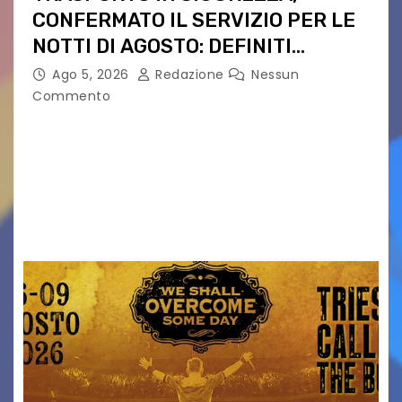
CONFERMATO IL SERVIZIO PER LE
NOTTI DI AGOSTO: DEFINITI
PERCORSI, FERMATE E ORARIO
Ago 5, 2026
Redazione
Nessun
Commento
Venerdì 7 agosto la prima corsa, obiettivo
ridurre i rischi legati agli spostamenti notturni
Torna il servizio di trasporto notturno dedicato
ai collegamenti con i principali locali di
intrattenimento di…