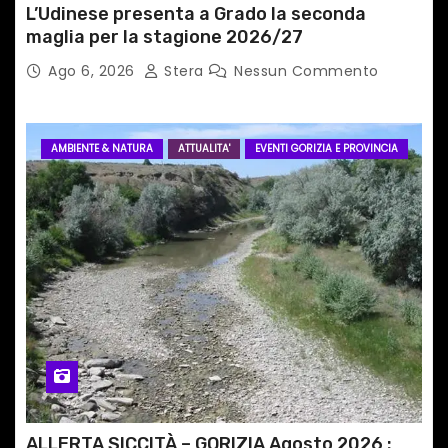
i
L’Udinese presenta a Grado la seconda
maglia per la stagione 2026/27
Ago 6, 2026
Stera
Nessun Commento
AMBIENTE & NATURA
ATTUALITA'
EVENTI GORIZIA E PROVINCIA
ALLERTA SICCITÀ – GORIZIA Agosto 2026 :