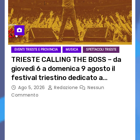
EVENTI TRIESTE E PROVINCIA
MUSICA
SPETTACOLI TRIESTE
TRIESTE CALLING THE BOSS – da
giovedì 6 a domenica 9 agosto il
festival triestino dedicato a
Springsteen
Ago 5, 2026
Redazione
Nessun
Commento
TRIESTE CALLING THE BOSS 2026
Quattordicesima Edizione Dal 6 al 9 agosto 2026
PIAZZA VERDI, SARTORIO, SAN GIUSTO,
AUSONIA… BLOOD BROTHERS, LOVESICK DUO,
BOUND FOR GLORY, RENATO TAMMI, ANTHONY