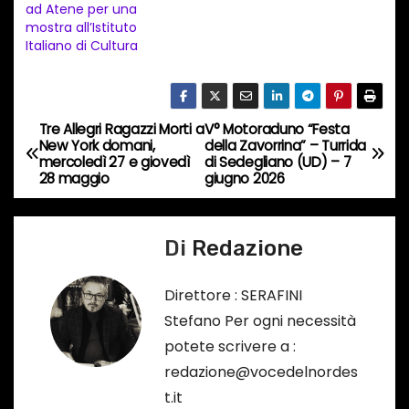
ad Atene per una
o
mostra all’Istituto
i
Italiano di Cultura
n
c
o
Tre Allegri Ragazzi Morti a
V° Motoraduno “Festa
N
r
New York domani,
della Zavorrina” – Turrida
mercoledì 27 e giovedì
di Sedegliano (UD) – 7
s
a
28 maggio
giugno 2026
o
v
…
Di
Redazione
i
g
Direttore : SERAFINI
Stefano Per ogni necessità
a
potete scrivere a :
z
redazione@vocedelnordes
t.it
i