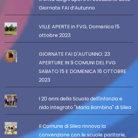
Giornate FAI d’Autunno
VILLE APERTE in FVG, Domenica 15
ottobre 2023
GIORNATE FAI D'AUTUNNO: 23
APERTURE IN 9 COMUNI DEL FVG
SABATO 15 E DOMENICA 16 OTTOBRE
2023
I 20 anni della Scuola dell'infanzia e
nido integrato "Maria Bambina" di Silea
Il Comune di Silea rinnova la
convenzione con le scuole paritarie,