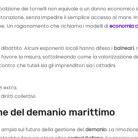
bolizione dei tornelli non equivale a un danno economico ir
storazione, senza impedire il semplice accesso al mare. In
he. Un ragionamento che richiama i modelli di
economia c
 dibattito. Alcuni esponenti locali hanno difeso i
balneari
,
on favore la misura, sottolineando come la valorizzazione d
tro che tuteli sia gli imprenditori sia i cittadini.
i extra.
ritti collettivi.
ne del demanio marittimo
iù ampia sul futuro della gestione del
demanio
. La rimozion