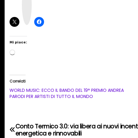
t
a
g
r
a
m
Mi piace:
C
a
r
i
Correlati
c
WORLD MUSIC: ECCO IL BANDO DEL 19° PREMIO ANDREA
a
PARODI PER ARTISTI DI TUTTO IL MONDO
m
e
n
Conto Termico 3.0: via libera ai nuovi incenti
N
t
energetica e rinnovabili