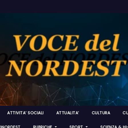
ATTIVITA’ SOCIALI
ATTUALITA’
CULTURA
CU
ONORDEST
RUBRICHE
SPORT
SCIENZA & H