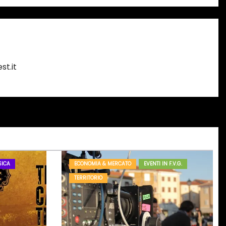
st.it
ICA
ECONOMIA & MERCATO
EVENTI IN F.V.G.
TERRITORIO