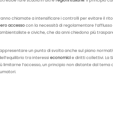
trebbe fare scuola in altre
regioni italiane
. Il principio c
anno chiamate a intensificare i controlli per evitare il r
bero accesso
con la necessità di regolamentare l’afflusso i
mbientaliste e civiche, che da anni chiedono più traspare
 rappresentare un punto di svolta anche sul piano normat
ell’equilibrio tra interessi
economici
e diritti collettivi. L
più limitarne l’accesso, un principio non distante dal tema 
umatori.