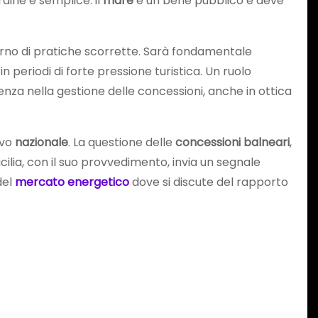
ardine è semplice: il
mare
è un bene pubblico e deve
itorno di pratiche scorrette. Sarà fondamentale
n periodi di forte pressione turistica. Un ruolo
nza nella gestione delle concessioni, anche in ottica
ivo
nazionale
. La questione delle
concessioni balneari
,
a Sicilia, con il suo provvedimento, invia un segnale
del
mercato energetico
dove si discute del rapporto