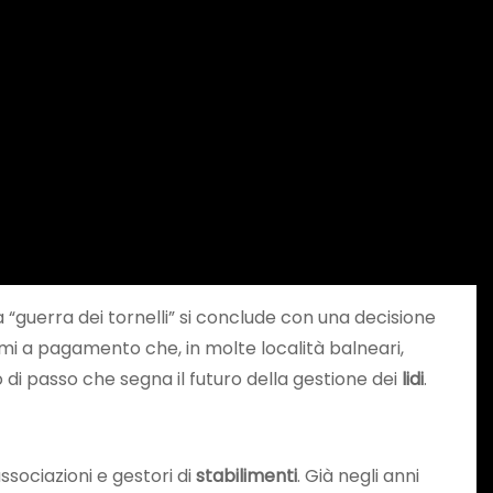
 la “guerra dei tornelli” si conclude con una decisione
mi a pagamento che, in molte località balneari,
io di passo che segna il futuro della gestione dei
lidi
.
associazioni e gestori di
stabilimenti
. Già negli anni