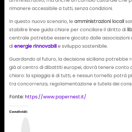
amministrativo, ma anche un cambio culturale che po
rimanere accessibile a tutti, senza condizioni.
In questo nuovo scenario, le
amministrazioni locali
sar
stabilire linee guida chiare per conciliare il diritto di
li
centrale potrebbe essere giocato dalle associazioni a
di
energie rinnovabili
e sviluppo sostenibile.
Guardando al futuro, la decisione siciliana potrebbe
già al centro di dibattiti europei, dovrà tenere conto d
chiaro: la spiaggia è di tutti, e nessun tornello potrà 
tra concorrenza, regolamentazione e tutela dei cons
Fonte:
https://www.papernest.it/
Condividi:
I
n
s