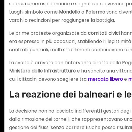
scorsi, numerose denunce e segnalazioni avevano port
Luoghi simbolo come
Mondello
a
Palermo
sono diventa
varchi o recinzioni per raggiungere la battigia.
Le prime proteste organizzate da
comitati civici
hanno
era espressa in più occasioni, stabilendo l’illegittimità
controlli puntuali, molti stabilimenti continuavano a i
La svolta è arrivata con l’intervento diretto della Reg
Ministero delle Infrastrutture
e ha sancito una vittoria
cui i cittadini devono scegliere tra
mercato libero
e
m
La reazione dei balneari e
La decisione non ha lasciato indifferenti i gestori degl
dalla rimozione dei tornelli, che rappresentavano un
gestione dei flussi senza barriere fisiche possa risult