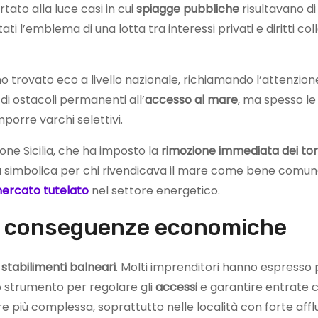
ato alla luce casi in cui
spiagge pubbliche
risultavano di
ti l’emblema di una lotta tra interessi privati e diritti coll
 trovato eco a livello nazionale, richiamando l’attenzion
 di ostacoli permanenti all’
accesso al mare
, ma spesso le
mporre varchi selettivi.
ione Sicilia, che ha imposto la
rimozione immediata dei torn
 simbolica per chi rivendicava il mare come bene comune, co
ercato tutelato
nel settore energetico.
 le conseguenze economiche
i
stabilimenti balneari
. Molti imprenditori hanno espresso
o strumento per regolare gli
accessi
e garantire entrate c
are più complessa, soprattutto nelle località con forte affl