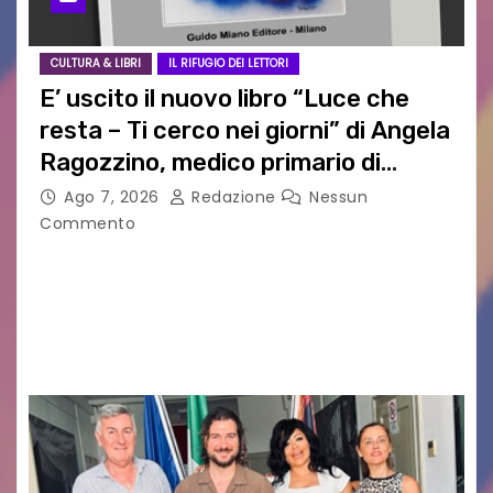
CULTURA & LIBRI
IL RIFUGIO DEI LETTORI
E’ uscito il nuovo libro “Luce che
resta – Ti cerco nei giorni” di Angela
Ragozzino, medico primario di
Capua
Ago 7, 2026
Redazione
Nessun
Commento
GUIDO MIANO EDITORE NOVITÀ EDITORIALE È
uscito il libro di poesie e fotografie: LUCE CHE
RESTA – TI CERCO NEI GIORNI di ANGELA
RAGOZZINO Pubblicato il libro di poesie “Luce…