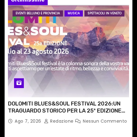
e
a
EVENTI BELLUNO E PROVINCIA
MUSICA
SPETTACOLI IN VENETO
r
t
i
c
o
l
i
DOLOMITI BLUES&SOUL FESTIVAL 2026:UN
TRAGUARDO STORICO PER LA 25ª EDIZIONE
TRA LE CIME PATRIMONIO UNESCO
Ago 7, 2026
Redazione
Nessun Commento