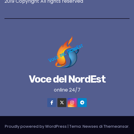
2019 Copyright All rights reserved
Voce del NordEst
online 24/7
Proudly powered by WordPress
|
Tema:
Newses
di
Themeansar
.