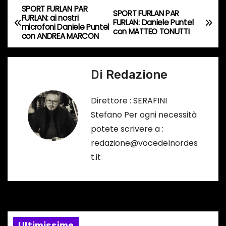
SPORT FURLAN PAR
o
N
SPORT FURLAN PAR
FURLAN: ai nostri
FURLAN: Daniele Puntel
r
microfoni Daniele Puntel
a
con MATTEO TONUTTI
con ANDREA MARCON
s
o
v
…
Di
Redazione
i
g
Direttore : SERAFINI
Stefano Per ogni necessità
a
potete scrivere a :
z
redazione@vocedelnordes
t.it
i
o
n
Ultimissime