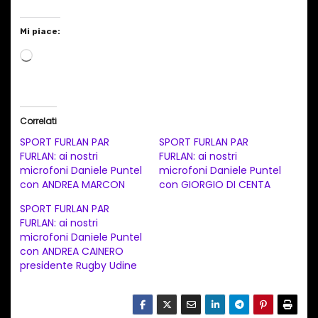
Mi piace:
C
a
r
i
Correlati
c
SPORT FURLAN PAR
SPORT FURLAN PAR
a
FURLAN: ai nostri
FURLAN: ai nostri
microfoni Daniele Puntel
microfoni Daniele Puntel
m
con ANDREA MARCON
con GIORGIO DI CENTA
e
SPORT FURLAN PAR
n
FURLAN: ai nostri
t
microfoni Daniele Puntel
con ANDREA CAINERO
o
presidente Rugby Udine
i
n
c