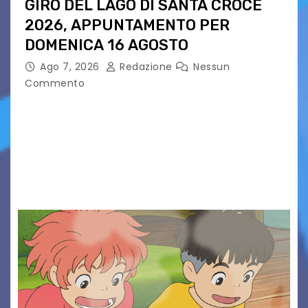
GIRO DEL LAGO DI SANTA CROCE
2026, APPUNTAMENTO PER
DOMENICA 16 AGOSTO
Ago 7, 2026
Redazione
Nessun
Commento
Presentato ufficialmente l’evento solidaristico
proposto dal Comitato Alpago 2 Ruote &
Solidarietà, il cui ricavato andrà a Via di Natale,
Associazione Cucchini e Alpago Solidale. Sulla
maglietta, realizzata dall’artista Maria…