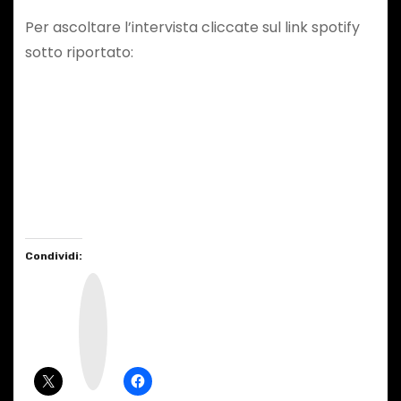
Per ascoltare l’intervista cliccate sul link spotify
sotto riportato:
Condividi:
I
n
s
t
a
g
r
a
m