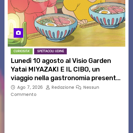
CURIOSITA'
SPETTACOLI UDINE
Lunedì 10 agosto al Visio Garden
Yatai MIYAZAKI E IL CIBO, un
viaggio nella gastronomia presente
nei film di Hayao Miyazaki!
Ago 7, 2026
Redazione
Nessun
Commento
UDINE – Continuano anche nel mese di agosto
al Visio Garden Yatai gli appuntamenti con la
cucina e la cultura giapponese a cura dello
chef giappo-italiano Sai Fukayama. Lunedì 10…