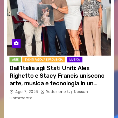
ARTE
EVENTI PADOVA E PROVINCIA
MUSICA
Dall’Italia agli Stati Uniti: Alex
Righetto e Stacy Francis uniscono
arte, musica e tecnologia in un
nuovo progetto internazionale”
Ago 7, 2026
Redazione
Nessun
Commento
Vigonza (Padova), 7 agosto 2026 – Arte
contemporanea, musica internazionale, Made