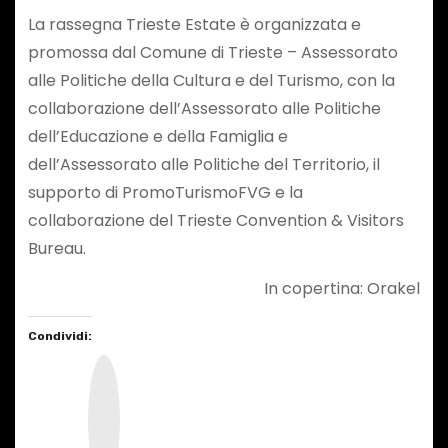
La rassegna Trieste Estate è organizzata e
promossa dal Comune di Trieste – Assessorato
alle Politiche della Cultura e del Turismo, con la
collaborazione dell’Assessorato alle Politiche
dell’Educazione e della Famiglia e
dell’Assessorato alle Politiche del Territorio, il
supporto di PromoTurismoFVG e la
collaborazione del Trieste Convention & Visitors
Bureau.
In copertina: Orakel
Condividi:
I
n
s
t
a
g
r