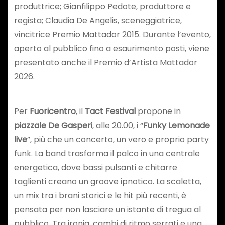
produttrice; Gianfilippo Pedote, produttore e
regista; Claudia De Angelis, sceneggiatrice,
vincitrice Premio Mattador 2015. Durante l’evento,
aperto al pubblico fino a esaurimento posti, viene
presentato anche il Premio d’Artista Mattador
2026.
Per
Fuoricentro
, il
Tact Festival
propone in
piazzale De Gasperi
, alle 20.00, i “
Funky Lemonade
live
”, più che un concerto, un vero e proprio party
funk. La band trasforma il palco in una centrale
energetica, dove bassi pulsanti e chitarre
taglienti creano un groove ipnotico. La scaletta,
un mix tra i brani storici e le hit più recenti, è
pensata per non lasciare un istante di tregua al
pubblico. Tra ironia, cambi di ritmo serrati e una