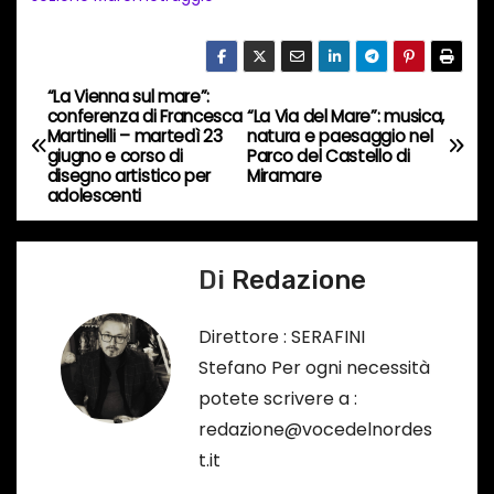
n
c
o
“La Vienna sul mare”:
N
r
conferenza di Francesca
“La Via del Mare”: musica,
Martinelli – martedì 23
natura e paesaggio nel
s
a
giugno e corso di
Parco del Castello di
o
disegno artistico per
Miramare
v
adolescenti
…
i
Di
Redazione
g
a
Direttore : SERAFINI
Stefano Per ogni necessità
z
potete scrivere a :
i
redazione@vocedelnordes
t.it
o