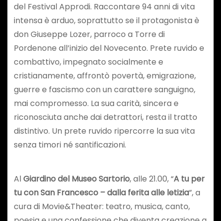
del Festival Approdi. Raccontare 94 anni di vita
intensa è arduo, soprattutto se il protagonista è
don Giuseppe Lozer, parroco a Torre di
Pordenone all’inizio del Novecento. Prete ruvido e
combattivo, impegnato socialmente e
cristianamente, affrontò povertà, emigrazione,
guerre e fascismo con un carattere sanguigno,
mai compromesso. La sua carità, sincera e
riconosciuta anche dai detrattori, resta il tratto
distintivo. Un prete ruvido ripercorre la sua vita
senza timori né santificazioni.
Al
Giardino del Museo Sartorio
, alle 21.00, “
A tu per
tu con San Francesco – dalla ferita alle letizia
”, a
cura di Movie&Theater: teatro, musica, canto,
poesia e una confessione che diventa creazione a