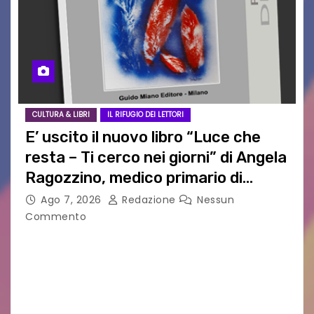
CULTURA & LIBRI
IL RIFUGIO DEI LETTORI
E’ uscito il nuovo libro “Luce che
resta – Ti cerco nei giorni” di Angela
Ragozzino, medico primario di
Capua
Ago 7, 2026
Redazione
Nessun
Commento
GUIDO MIANO EDITORE NOVITÀ EDITORIALE È
uscito il libro di poesie e fotografie: LUCE CHE
RESTA – TI CERCO NEI GIORNI di ANGELA
RAGOZZINO Pubblicato il libro di poesie “Luce…