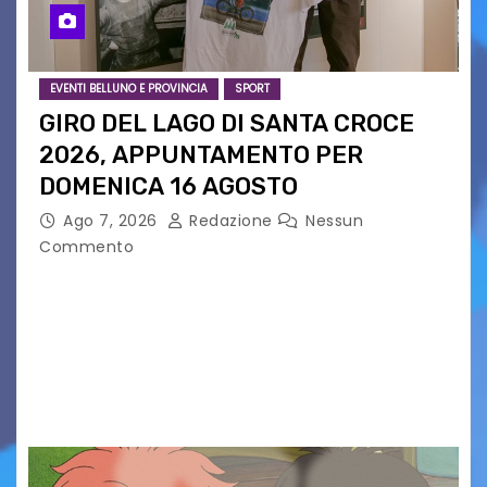
EVENTI BELLUNO E PROVINCIA
SPORT
GIRO DEL LAGO DI SANTA CROCE
2026, APPUNTAMENTO PER
DOMENICA 16 AGOSTO
Ago 7, 2026
Redazione
Nessun
Commento
Presentato ufficialmente l’evento solidaristico
proposto dal Comitato Alpago 2 Ruote &
Solidarietà, il cui ricavato andrà a Via di Natale,
Associazione Cucchini e Alpago Solidale. Sulla
maglietta, realizzata dall’artista Maria…