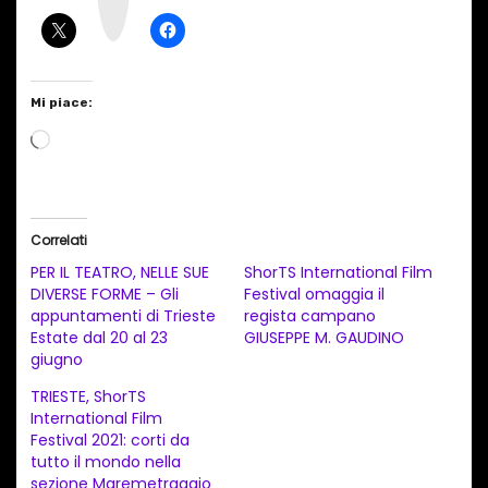
a
m
Mi piace:
C
a
r
i
Correlati
c
PER IL TEATRO, NELLE SUE
ShorTS International Film
a
DIVERSE FORME – Gli
Festival omaggia il
appuntamenti di Trieste
regista campano
m
Estate dal 20 al 23
GIUSEPPE M. GAUDINO
e
giugno
n
TRIESTE, ShorTS
t
International Film
Festival 2021: corti da
o
tutto il mondo nella
i
sezione Maremetraggio