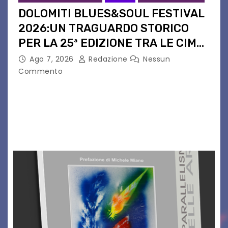
DOLOMITI BLUES&SOUL FESTIVAL
2026:UN TRAGUARDO STORICO
PER LA 25ª EDIZIONE TRA LE CIME
PATRIMONIO UNESCO
Ago 7, 2026
Redazione
Nessun
Commento
Il Dolomiti Blues&Soul Festival celebra nel 2026
un traguardo leggendario: la sua 25ª edizione.
Un quarto di secolo di grande musica che torna
a far vibrare il cuore delle Dolomiti…