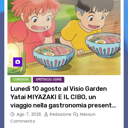
CURIOSITA'
SPETTACOLI UDINE
Lunedì 10 agosto al Visio Garden
Yatai MIYAZAKI E IL CIBO, un
viaggio nella gastronomia presente
nei film di Hayao Miyazaki!
Ago 7, 2026
Redazione
Nessun
Commento