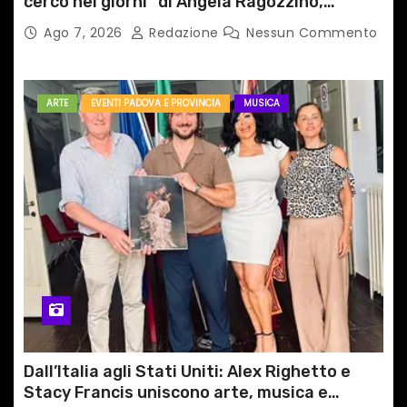
cerco nei giorni” di Angela Ragozzino,
medico primario di Capua
Ago 7, 2026
Redazione
Nessun Commento
ARTE
EVENTI PADOVA E PROVINCIA
MUSICA
Dall’Italia agli Stati Uniti: Alex Righetto e
Stacy Francis uniscono arte, musica e