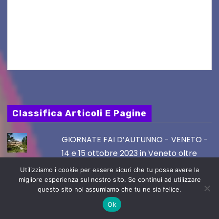
UDINE – Continuano anche nel mese di agosto
al Visio Garden Yatai gli appuntamenti con la
cucina e la cultura giapponese a cura dello
chef giappo-italiano Sai Fukayama. Lunedì 10…
Classifica Articoli E Pagine
GIORNATE FAI D’AUTUNNO - VENETO -
14 e 15 ottobre 2023 in Veneto oltre
trenta luoghi aperti in occasione delle
Utilizziamo i cookie per essere sicuri che tu possa avere la
Giornate FAI d’Autunno
migliore esperienza sul nostro sito. Se continui ad utilizzare
questo sito noi assumiamo che tu ne sia felice.
Ok
VILLE APERTE in FVG, Domenica 15