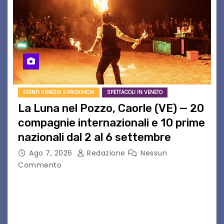
EVENTI VENEZIA E PROVINCIA
SPETTACOLI IN VENETO
La Luna nel Pozzo, Caorle (VE) — 20
compagnie internazionali e 10 prime
nazionali dal 2 al 6 settembre
Ago 7, 2026
Redazione
Nessun
Commento
Torna a Caorle (VE) la XXXI Edizione de “La Luna
nel Pozzo”,Festival Internazionale di Teatro in
Strada Dieci tra prime e anteprime nazionali e
oltre venti compagnie da tutto il…