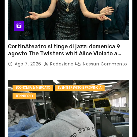
CortinAteatro si tinge di jazz: domenica 9
agosto The Twisters whit Alice Violato a
Cortina d’Ampezzo
Ago 7, 2026
Redazione
Nessun Commento
ECONOMIA & MERCATO
EVENTI TREVISO E PROVINCIA
TERRITORIO