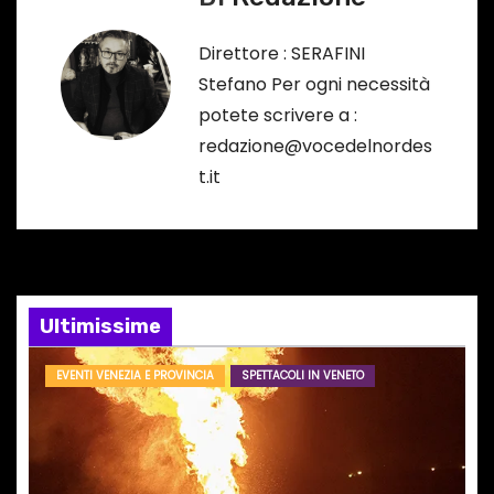
a
Direttore : SERAFINI
z
Stefano Per ogni necessità
potete scrivere a :
i
redazione@vocedelnordes
o
t.it
n
e
a
Ultimissime
r
EVENTI VENEZIA E PROVINCIA
SPETTACOLI IN VENETO
t
i