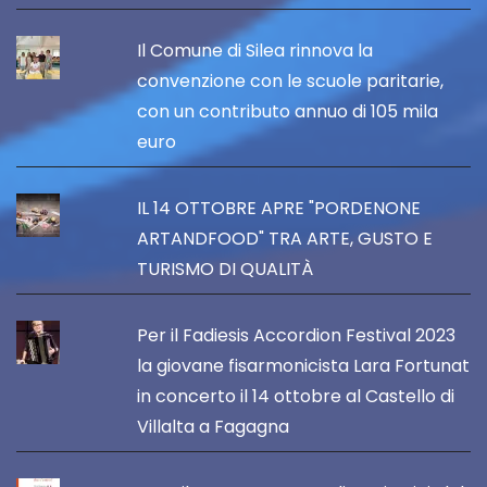
Il Comune di Silea rinnova la
convenzione con le scuole paritarie,
con un contributo annuo di 105 mila
euro
IL 14 OTTOBRE APRE "PORDENONE
ARTANDFOOD" TRA ARTE, GUSTO E
TURISMO DI QUALITÀ
Per il Fadiesis Accordion Festival 2023
la giovane fisarmonicista Lara Fortunat
in concerto il 14 ottobre al Castello di
Villalta a Fagagna