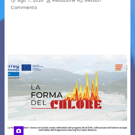
Ago 7, 2026
Redazione
Nessun
Commento
Dal 2021 al 2025 la popolazione straniera è
scesa di 2.004 unità (- 2,2%), attestandosi a
90.106, pari al 10,2%, contro una media regionale
del 10,4%. Di questi 53.942 sono…