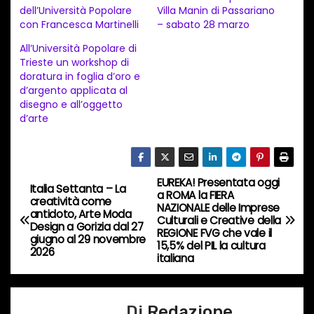
dell’Università Popolare
Villa Manin di Passariano
e
con Francesca Martinelli
– sabato 28 marzo
n
All’Università Popolare di
t
Trieste un workshop di
doratura in foglia d’oro e
o
d’argento applicata al
i
disegno e all’oggetto
n
d’arte
c
o
r
EUREKA! Presentata oggi
N
Italia Settanta – La
s
a ROMA la FIERA
creatività come
NAZIONALE delle Imprese
a
antidoto, Arte Moda
o
Culturali e Creative della
Design a Gorizia dal 27
REGIONE FVG che vale il
…
giugno al 29 novembre
v
15,5% del PIL la cultura
2026
italiana
i
g
Di
Redazione