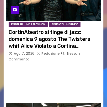
EVENTI BELLUNO E PROVINCIA
SPETTACOLI IN VENETO
CortinAteatro si tinge di jazz:
domenica 9 agosto The Twisters
whit Alice Violato a Cortina
d’Ampezzo
Ago 7, 2026
Redazione
Nessun
Commento
CORTINATEATRO SI TINGE DI JAZZ: DOMENICA 9
AGOSTO THE TWISTERS WHIT ALICE VIOLATO A
CORTINA D’AMPEZZO Un appuntamento
all’insegna di blues, funky e soul con il quale si
rinnova una…