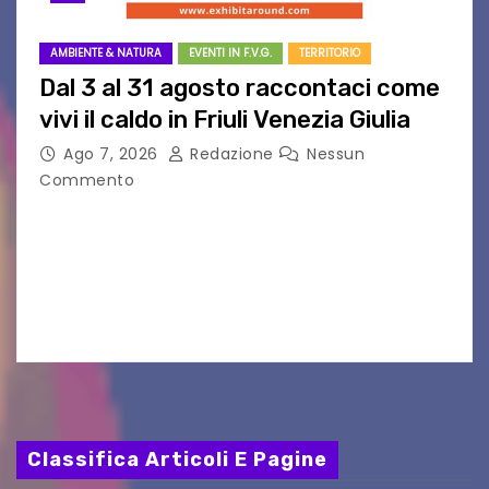
AMBIENTE & NATURA
EVENTI IN F.V.G.
TERRITORIO
Dal 3 al 31 agosto raccontaci come
vivi il caldo in Friuli Venezia Giulia
Ago 7, 2026
Redazione
Nessun
Commento
Al via la raccolta dei dati per il progetto “La
Forma del Calore” in Friuli Venezia Giulia
Partecipa anche tu: dal 3 al 31 agosto 2026,
ovunque ti trovi in…
Classifica Articoli E Pagine