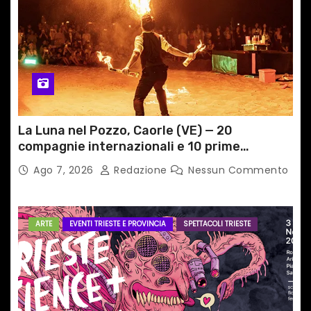
c
o
l
i
La Luna nel Pozzo, Caorle (VE) — 20
compagnie internazionali e 10 prime
nazionali dal 2 al 6 settembre
Ago 7, 2026
Redazione
Nessun Commento
ARTE
EVENTI TRIESTE E PROVINCIA
SPETTACOLI TRIESTE