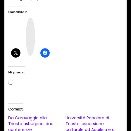
Condividi:
I
n
s
t
a
g
r
a
m
Mi piace:
C
a
r
i
Correlati
c
Da Caravaggio alla
Università Popolare di
a
Trieste asburgica: due
Trieste: escursione
conferenze
culturale ad Aquileia e a
m