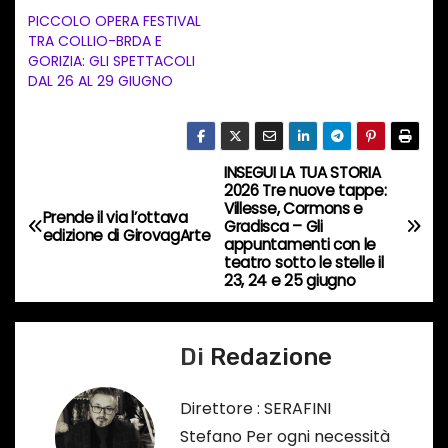
t
PICCOLO OPERA FESTIVAL
TRA COLLIO-BRDA E
o
GORIZIA: GLI SPETTACOLI
i
DAL 26 AL 29 GIUGNO
n
c
o
INSEGUI LA TUA STORIA
N
r
2026 Tre nuove tappe:
Villesse, Cormons e
s
a
Prende il via l’ottava
Gradisca – Gli
edizione di GirovagArte
o
appuntamenti con le
v
teatro sotto le stelle il
…
23, 24 e 25 giugno
i
g
Di
Redazione
a
Direttore : SERAFINI
z
Stefano Per ogni necessità