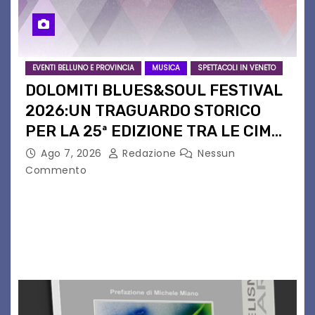
EVENTI BELLUNO E PROVINCIA
MUSICA
SPETTACOLI IN VENETO
DOLOMITI BLUES&SOUL FESTIVAL
2026:UN TRAGUARDO STORICO
PER LA 25ª EDIZIONE TRA LE CIME
PATRIMONIO UNESCO
Ago 7, 2026
Redazione
Nessun
Commento
Il Dolomiti Blues&Soul Festival celebra nel 2026
un traguardo leggendario: la sua 25ª edizione.
Un quarto di secolo di grande musica che torna
a far vibrare il cuore delle Dolomiti…