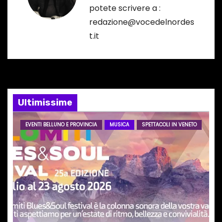
potete scrivere a :
i
redazione@vocedelnordes
o
t.it
n
e
a
Ultimissime
r
EVENTI BELLUNO E PROVINCIA
MUSICA
SPETTACOLI IN VENETO
t
i
c
o