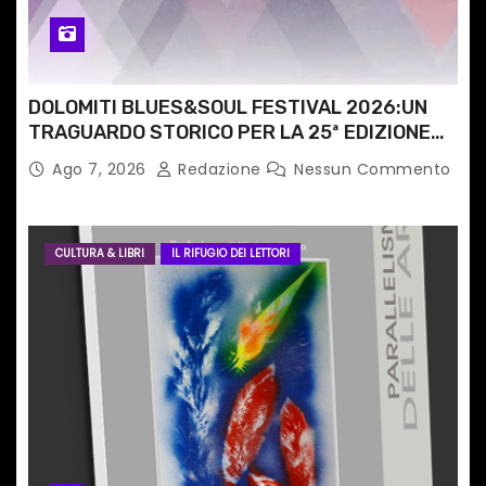
l
i
DOLOMITI BLUES&SOUL FESTIVAL 2026:UN
TRAGUARDO STORICO PER LA 25ª EDIZIONE
TRA LE CIME PATRIMONIO UNESCO
Ago 7, 2026
Redazione
Nessun Commento
CULTURA & LIBRI
IL RIFUGIO DEI LETTORI