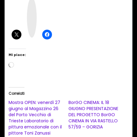
I
n
s
t
a
g
r
a
m
Mi piace:
C
a
r
i
Correlati
c
Mostra OPEN: venerdì 27
BorGO CINEMA: IL 18
a
giugno al Magazzino 26
GIUGNO PRESENTAZIONE
del Porto Vecchio di
DEL PROGETTO BorGO
m
Trieste Laboratorio di
CINEMA IN VIA RASTELLO
e
pittura emozionale con il
57/59 – GORIZIA
n
pittore Toni Zanussi