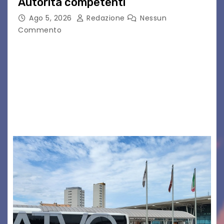
Autorità competenti
Ago 5, 2026
Redazione
Nessun
Commento
Legambiente Gorizia APS e Legambiente
Monfalcone APS “Circolo Ignazio Zanutto”
desiderano attirare l’attenzione della
cittadinanza e delle Autorità competenti sulla
grave siccità che sta colpendo non solo le
campagne e…