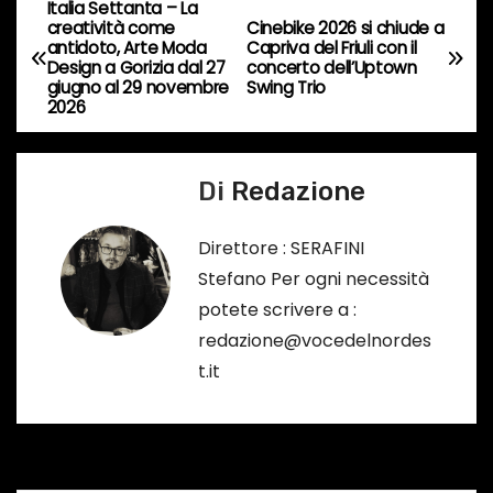
Italia Settanta – La
N
s
creatività come
Cinebike 2026 si chiude a
antidoto, Arte Moda
Capriva del Friuli con il
a
o
Design a Gorizia dal 27
concerto dell’Uptown
giugno al 29 novembre
Swing Trio
…
v
2026
i
Di
Redazione
g
a
Direttore : SERAFINI
Stefano Per ogni necessità
z
potete scrivere a :
i
redazione@vocedelnordes
t.it
o
n
e