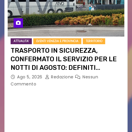
ATTUALITA'
EVENTI VENEZIA E PROVINCIA
TERRITORIO
TRASPORTO IN SICUREZZA,
CONFERMATO IL SERVIZIO PER LE
NOTTI DI AGOSTO: DEFINITI
PERCORSI, FERMATE E ORARIO
Ago 5, 2026
Redazione
Nessun
Commento
Venerdì 7 agosto la prima corsa, obiettivo
ridurre i rischi legati agli spostamenti notturni
Torna il servizio di trasporto notturno dedicato
ai collegamenti con i principali locali di
intrattenimento di…