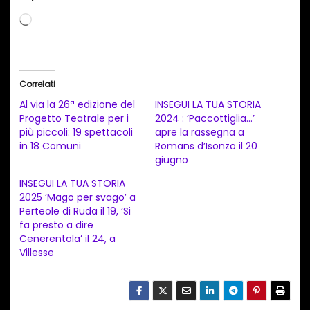
C
a
r
i
Correlati
c
Al via la 26ª edizione del
INSEGUI LA TUA STORIA
a
Progetto Teatrale per i
2024 : ‘Paccottiglia…’
più piccoli: 19 spettacoli
apre la rassegna a
m
in 18 Comuni
Romans d’Isonzo il 20
e
giugno
n
INSEGUI LA TUA STORIA
t
2025 ‘Mago per svago’ a
Perteole di Ruda il 19, ‘Si
o
fa presto a dire
i
Cenerentola’ il 24, a
n
Villesse
c
o
r