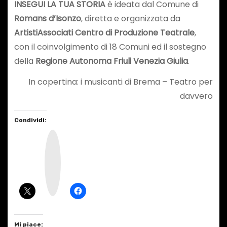
INSEGUI LA TUA STORIA
è ideata dal Comune di
Romans d’Isonzo
, diretta e organizzata da
ArtistiAssociati Centro di Produzione Teatrale
,
con il coinvolgimento di 18 Comuni ed il sostegno
della
Regione Autonoma Friuli Venezia Giulia
.
In copertina: i musicanti di Brema – Teatro per
davvero
Condividi:
I
n
s
t
a
g
r
a
m
Mi piace: