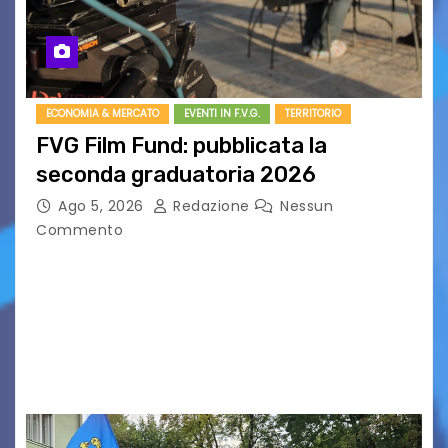
ECONOMIA & MERCATO
EVENTI IN F.V.G.
TERRITORIO
FVG Film Fund: pubblicata la
seconda graduatoria 2026
Ago 5, 2026
Redazione
Nessun
Commento
Aperta la terza e ultima call dell’anno per le
produzioni audiovisive Online gli esiti della
seconda finestra del Film Fund promosso dalla
Friuli Venezia Giulia Film Commission –
PromoTurismoFVG. Le…