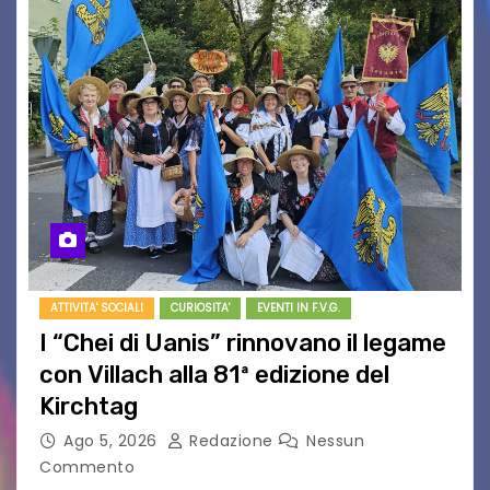
ATTIVITA' SOCIALI
CURIOSITA'
EVENTI IN F.V.G.
I “Chei di Uanis” rinnovano il legame
con Villach alla 81ª edizione del
Kirchtag
Ago 5, 2026
Redazione
Nessun
Commento