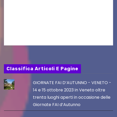
VILLACO/JANNIS – Anche quest’anno il gruppo
folkloristico “Chei di Uanis” ha rinnovato la sua
tradizione prendendo parte al Villacher
Kirchtag, la festa popolare e dei costumi
tradizionali più grande d’Austria.…
Classifica Articoli E Pagine
GIORNATE FAI D’AUTUNNO - VENETO -
14 e 15 ottobre 2023 in Veneto oltre
trenta luoghi aperti in occasione delle
Giornate FAI d’Autunno