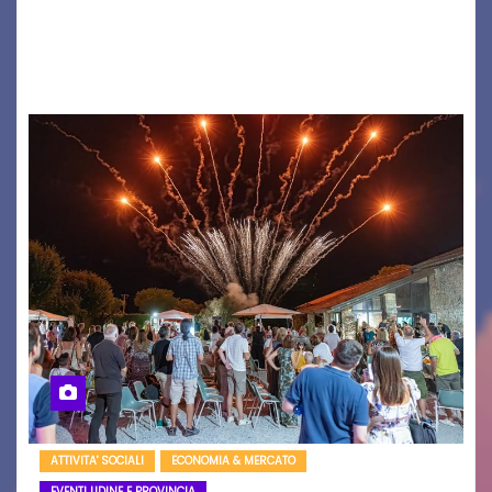
(ragazzo del 1999 nato a Padova, il cui vero
nome è Antonio Hueber) ha fatto tappa al
Festival di Majano.…
ATTIVITA' SOCIALI
ECONOMIA & MERCATO
EVENTI UDINE E PROVINCIA