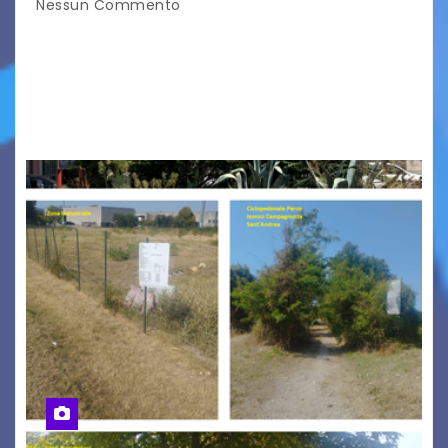
Nessun Commento
Tizio, Caio, Sempronio… e poi ancora un nome,
poi un altro, si forma un elenco lungo dal quale i
nomi scappano, scivolano fuori dalla pagina, la
carta che non basta…