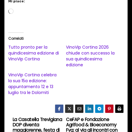
Mi piace:
C
a
r
i
Correlati
c
Tutto pronto per la
VinoVip Cortina 2026
a
quindicesima edizione di
chiude con successo la
VinoVip Cortina
sua quindicesima
m
edizione
e
VinoVip Cortina celebra
n
la sua 15a edizione:
t
appuntamento 12 e 13
luglio tra le Dolomiti
o
i
n
c
La Casatella Trevigiana
CeFAP e Fondazione
N
DOP diventa
Agrifood & Bioeconomy
o
maggiorenne, festa di
Fvg: al via gli incontri con