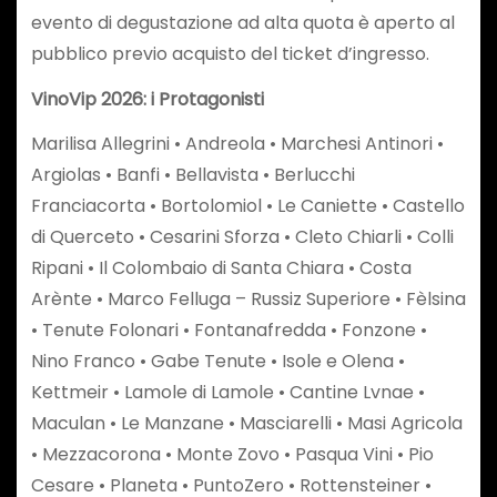
evento di degustazione ad alta quota è aperto al
pubblico previo acquisto del ticket d’ingresso.
VinoVip 2026: i Protagonisti
Marilisa Allegrini • Andreola • Marchesi Antinori •
Argiolas • Banfi • Bellavista • Berlucchi
Franciacorta • Bortolomiol • Le Caniette • Castello
di Querceto • Cesarini Sforza • Cleto Chiarli • Colli
Ripani • Il Colombaio di Santa Chiara • Costa
Arènte • Marco Felluga – Russiz Superiore • Fèlsina
• Tenute Folonari • Fontanafredda • Fonzone •
Nino Franco • Gabe Tenute • Isole e Olena •
Kettmeir • Lamole di Lamole • Cantine Lvnae •
Maculan • Le Manzane • Masciarelli • Masi Agricola
• Mezzacorona • Monte Zovo • Pasqua Vini • Pio
Cesare • Planeta • PuntoZero • Rottensteiner •