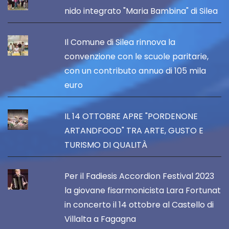
nido integrato "Maria Bambina" di Silea
Il Comune di Silea rinnova la
convenzione con le scuole paritarie,
con un contributo annuo di 105 mila
euro
IL 14 OTTOBRE APRE "PORDENONE
ARTANDFOOD" TRA ARTE, GUSTO E
TURISMO DI QUALITÀ
Per il Fadiesis Accordion Festival 2023
la giovane fisarmonicista Lara Fortunat
in concerto il 14 ottobre al Castello di
Villalta a Fagagna