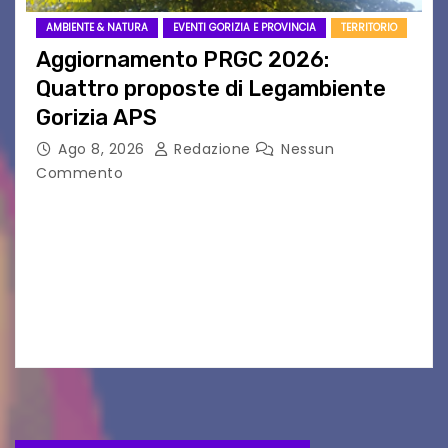
AMBIENTE & NATURA
EVENTI GORIZIA E PROVINCIA
TERRITORIO
Aggiornamento PRGC 2026:
Quattro proposte di Legambiente
Gorizia APS
Ago 8, 2026
Redazione
Nessun
Commento
Il 25 luglio scadeva la possibilità di fare delle
osservazioni al PRGC di Gorizia in fase di
aggiornamento. Le 4 proposte di Legambiente
Gorizia APS In occasione dell’aggiornamento
del Piano…