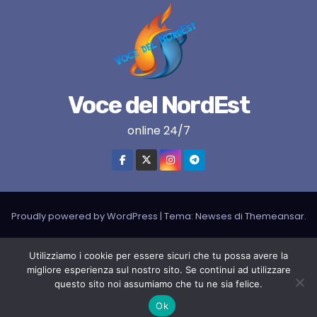
Voce del NordEst
online 24/7
Proudly powered by WordPress
|
Tema:
Newses
di
Themeansar
.
VNE su instagram
VNE su Twitter
VNE su FB
Blogger
Utilizziamo i cookie per essere sicuri che tu possa avere la
migliore esperienza sul nostro sito. Se continui ad utilizzare
LIVE RADIO
RADIONORDEST
Il mio account
questo sito noi assumiamo che tu ne sia felice.
SPORT FURLAN PAR FURLAN – In collaborazione con A.S.F.
Ok