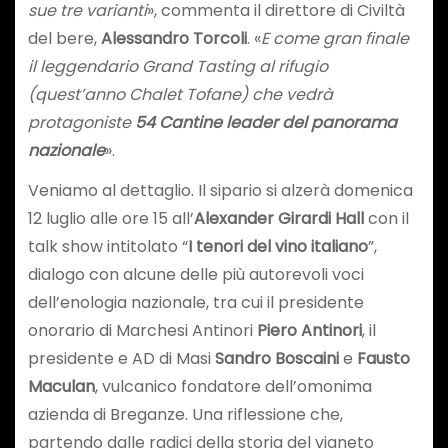
sue tre varianti
», commenta il direttore di Civiltà
del bere,
Alessandro Torcoli
. «
E come gran finale
il leggendario Grand Tasting al rifugio
(quest’anno Chalet Tofane) che vedrà
protagoniste
54 Cantine leader del panorama
nazionale
».
Veniamo al dettaglio. Il sipario si alzerà domenica
12 luglio alle ore 15 all’
Alexander Girardi Hall
con il
talk show intitolato “
I tenori del vino italiano
”,
dialogo con alcune delle più autorevoli voci
dell’enologia nazionale, tra cui il presidente
onorario di Marchesi Antinori
Piero Antinori
, il
presidente e AD di Masi
Sandro Boscaini
e
Fausto
Maculan
, vulcanico fondatore dell’omonima
azienda di Breganze. Una riflessione che,
partendo dalle radici della storia del vigneto