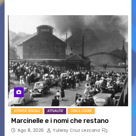
UDINE – Domenica 9 agosto alle 21.15 torna…
ATTIVITA' SOCIALI
ATTUALITA'
CON IL CUORE
Marcinelle e i nomi che restano
Ago 8, 2026
Yuleisy Cruz Lezcano