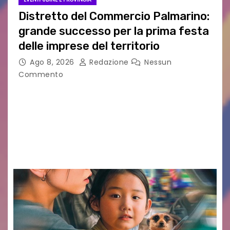
Distretto del Commercio Palmarino:
grande successo per la prima festa
delle imprese del territorio
Ago 8, 2026
Redazione
Nessun
Commento
Sommariva: «Una serata che ha restituito il
valore di chi ogni giorno costruisce il Palmarino
con passione, ricerca e lavoro» PALMANOVA, 8
AGOSTO 2026 – È andata oltre ogni
aspettativa…