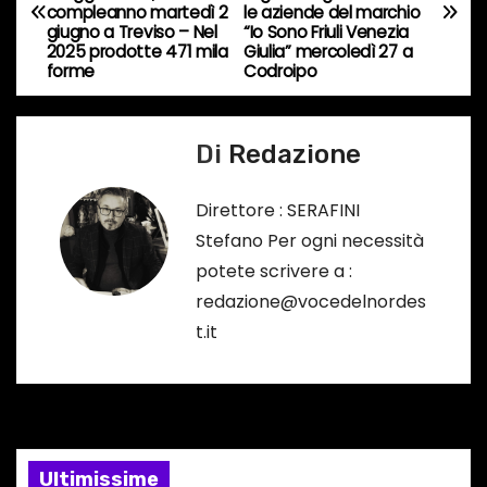
a
r
compleanno martedì 2
le aziende del marchio
giugno a Treviso – Nel
“Io Sono Friuli Venezia
s
v
2025 prodotte 471 mila
Giulia” mercoledì 27 a
o
forme
Codroipo
i
…
g
Di
Redazione
a
Direttore : SERAFINI
z
Stefano Per ogni necessità
potete scrivere a :
i
redazione@vocedelnordes
o
t.it
n
e
a
Ultimissime