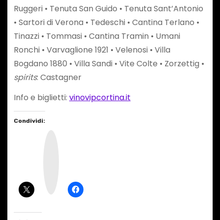
Ruggeri • Tenuta San Guido • Tenuta Sant’Antonio
• Sartori di Verona • Tedeschi • Cantina Terlano •
Tinazzi • Tommasi • Cantina Tramin • Umani
Ronchi • Varvaglione 1921 • Velenosi • Villa
Bogdano 1880 • Villa Sandi • Vite Colte • Zorzettig •
spirits
: Castagner
Info e biglietti:
vinovipcortina.it
Condividi:
I
n
s
t
a
g
r
a
m