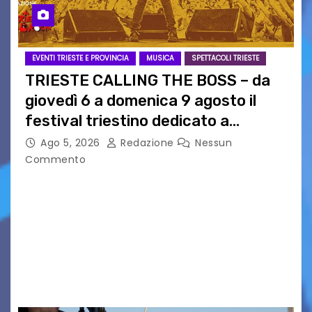
EVENTI TRIESTE E PROVINCIA
MUSICA
SPETTACOLI TRIESTE
TRIESTE CALLING THE BOSS – da
giovedì 6 a domenica 9 agosto il
festival triestino dedicato a
Springsteen
Ago 5, 2026
Redazione
Nessun
Commento
TRIESTE CALLING THE BOSS 2026
Quattordicesima Edizione Dal 6 al 9 agosto 2026
PIAZZA VERDI, SARTORIO, SAN GIUSTO,
AUSONIA… BLOOD BROTHERS, LOVESICK DUO,
BOUND FOR GLORY, RENATO TAMMI, ANTHONY
BASSO,…