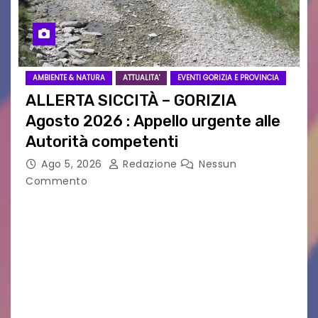
AMBIENTE & NATURA
ATTUALITA'
EVENTI GORIZIA E PROVINCIA
ALLERTA SICCITÀ – GORIZIA
Agosto 2026 : Appello urgente alle
Autorità competenti
Ago 5, 2026
Redazione
Nessun
Commento
Legambiente Gorizia APS e Legambiente
Monfalcone APS “Circolo Ignazio Zanutto”
desiderano attirare l’attenzione della
cittadinanza e delle Autorità competenti sulla
grave siccità che sta colpendo non solo le
campagne e…