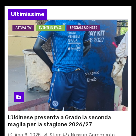
e
Ultimissime
a
ATTUALITA'
EVENTI IN F.V.G.
SPECIALE UDINESE
r
t
i
c
o
l
i
L’Udinese presenta a Grado la seconda
maglia per la stagione 2026/27
Ago 6, 2026
Stera
Nessun Commento