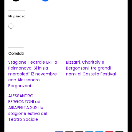
Mi piace:
C
a
r
i
Correlati
c
Stagione Teatrale ERT a
Bizzarri, Choritaly e
a
Palmanova: Si inizia
Bergonzoni: tre grandi
mercoledì 12 novembre
nomi al Castello Festival
m
con Alessandro
e
Bergonzoni
n
ALESSANDRO
t
BERGONZONI ad
ARIAPERTA 2021 la
o
stagione estiva del
i
Teatro Sociale
n