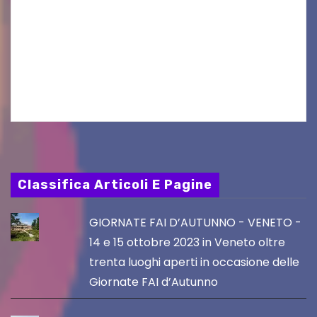
Aperta la terza e ultima call dell’anno per le
produzioni audiovisive Online gli esiti della
seconda finestra del Film Fund promosso dalla
Friuli Venezia Giulia Film Commission –
PromoTurismoFVG. Le…
Classifica Articoli E Pagine
GIORNATE FAI D’AUTUNNO - VENETO -
14 e 15 ottobre 2023 in Veneto oltre
trenta luoghi aperti in occasione delle
Giornate FAI d’Autunno