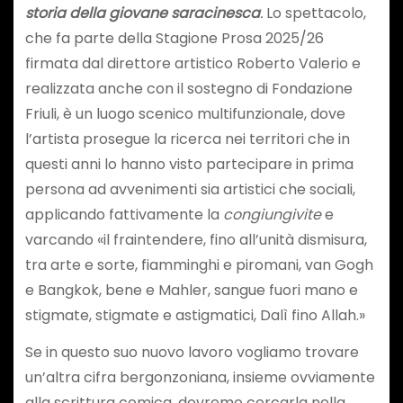
storia della giovane saracinesca
.
Lo spettacolo,
che fa parte della Stagione Prosa 2025/26
firmata dal direttore artistico Roberto Valerio e
realizzata anche con il sostegno di Fondazione
Friuli, è un luogo scenico multifunzionale, dove
l’artista prosegue la ricerca nei territori che in
questi anni lo hanno visto partecipare in prima
persona ad avvenimenti sia artistici che sociali,
applicando fattivamente la
congiungivite
e
varcando «il fraintendere, fino all’unità dismisura,
tra arte e sorte, fiamminghi e piromani, van Gogh
e Bangkok, bene e Mahler, sangue fuori mano e
stigmate, stigmate e astigmatici, Dalì fino Allah.»
Se in questo suo nuovo lavoro vogliamo trovare
un’altra cifra bergonzoniana, insieme ovviamente
alla scrittura comica, dovremo cercarla nella