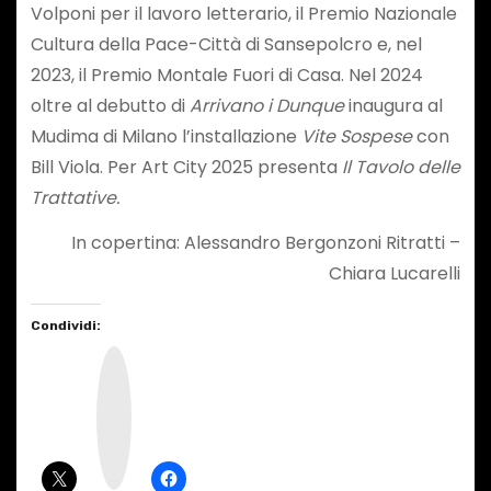
Volponi per il lavoro letterario, il Premio Nazionale
Cultura della Pace-Città di Sansepolcro e, nel
2023, il Premio Montale Fuori di Casa. Nel 2024
oltre al debutto di
Arrivano i Dunque
inaugura al
Mudima di Milano l’installazione
Vite Sospese
con
Bill Viola. Per Art City 2025 presenta
Il Tavolo delle
Trattative.
In copertina: Alessandro Bergonzoni Ritratti –
Chiara Lucarelli
Condividi:
I
n
s
t
a
g
r
a
m