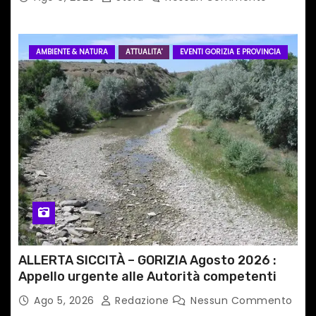
AMBIENTE & NATURA
ATTUALITA'
EVENTI GORIZIA E PROVINCIA
ALLERTA SICCITÀ – GORIZIA Agosto 2026 :
Appello urgente alle Autorità competenti
Ago 5, 2026
Redazione
Nessun Commento