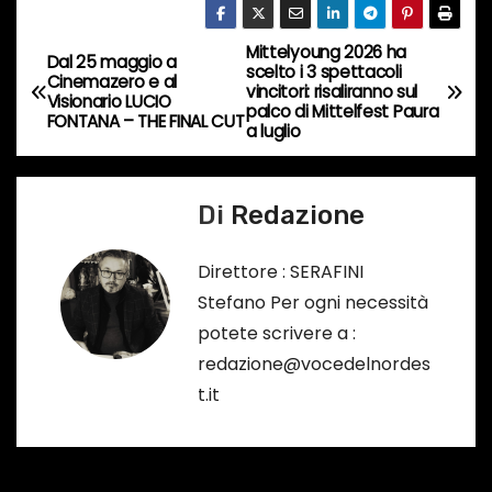
c
o
Mittelyoung 2026 ha
N
Dal 25 maggio a
r
scelto i 3 spettacoli
Cinemazero e al
vincitori: risaliranno sul
s
a
Visionario LUCIO
palco di Mittelfest Paura
FONTANA – THE FINAL CUT
o
a luglio
v
…
i
Di
Redazione
g
Direttore : SERAFINI
a
Stefano Per ogni necessità
potete scrivere a :
z
redazione@vocedelnordes
i
t.it
o
n