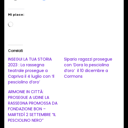
Mi piace:
C
a
r
i
Correlati
c
INSEGUI LA TUA STORIA
Sipario ragazzi prosegue
a
2023 : La rassegna
con ‘Dora la pesciolina
teatrale prosegue a
d’oro’ il 10 dicembre a
m
Capriva il 4 luglio con ‘Il
Cormons
e
pesciolino d’oro’
n
ARMONIE IN CITTÀ:
t
PROSEGUE A UDINE LA
RASSEGNA PROMOSSA DA
o
FONDAZIONE BON –
i
MARTEDÌ 2 SETTEMBRE “IL
n
PESCIOLINO NERO”
c