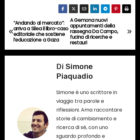
o
r
A Gemona nuovi
N
“Andando al mercato”:
s
appuntamenti della
arriva a Silea il libro-caso
rassegna Da Campo,
a
editoriale che sostiene
o
fucina di ricerche e
l’educazione a Gaza
restauri
…
v
i
Di
Simone
g
Piaquadio
a
Simone è uno scrittore in
z
viaggio tra parole e
riflessioni. Ama raccontare
i
storie di cambiamento e
o
ricerca di sé, con uno
sguardo profondo e