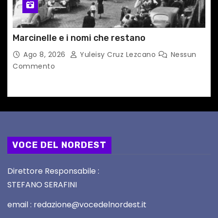
Marcinelle e i nomi che restano
Ago 8, 2026
Yuleisy Cruz Lezcano
Nessun
Commento
VOCE DEL NORDEST
Direttore Responsabile :
STEFANO SERAFINI
email : redazione@vocedelnordest.it