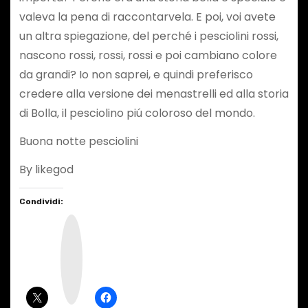
valeva la pena di raccontarvela. E poi, voi avete
un altra spiegazione, del perché i pesciolini rossi,
nascono rossi, rossi, rossi e poi cambiano colore
da grandi? Io non saprei, e quindi preferisco
credere alla versione dei menastrelli ed alla storia
di Bolla, il pesciolino piú coloroso del mondo.
Buona notte pesciolini
By likegod
Condividi:
I
n
s
t
a
g
r
a
m