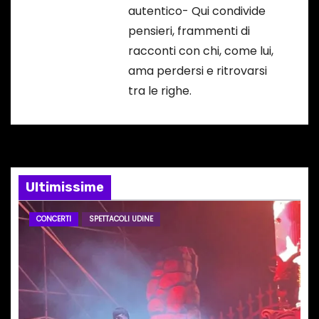
n
autentico- Qui condivide
e
pensieri, frammenti di
racconti con chi, come lui,
a
ama perdersi e ritrovarsi
r
tra le righe.
t
i
c
Ultimissime
o
CONCERTI
SPETTACOLI UDINE
l
i