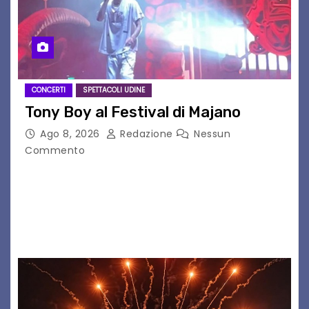
CONCERTI
SPETTACOLI UDINE
Tony Boy al Festival di Majano
Ago 8, 2026
Redazione
Nessun
Commento
Il 7 agosto 2026, il tour estivo di Tony Boy
(ragazzo del 1999 nato a Padova, il cui vero
nome è Antonio Hueber) ha fatto tappa al
Festival di Majano.…