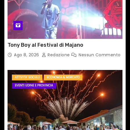
Tony Boy al Festival di Majano
Ago 8, 2026
Redazione
Nessun Commento
ATTIVITA' SOCIALI
ECONOMIA & MERCATO
EVENTI UDINE E PROVINCIA