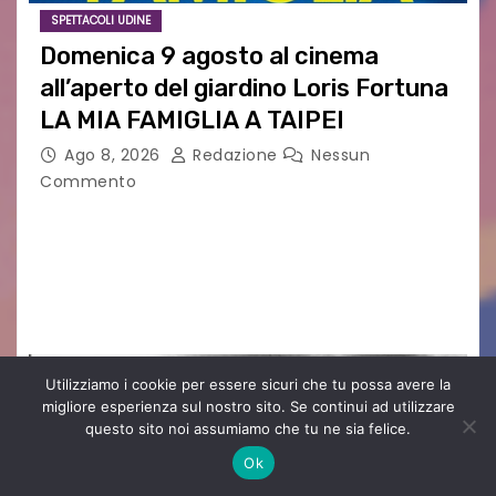
SPETTACOLI UDINE
Domenica 9 agosto al cinema
all’aperto del giardino Loris Fortuna
LA MIA FAMIGLIA A TAIPEI
Ago 8, 2026
Redazione
Nessun
Commento
LA MIA FAMIGLIA A TAIPEI Domenica 9 agosto al
cinema all’aperto delgiardino Loris Fortuna un
racconto teneroe delicato che scalda il cuore!
UDINE – Domenica 9 agosto alle 21.15 torna…
Utilizziamo i cookie per essere sicuri che tu possa avere la
migliore esperienza sul nostro sito. Se continui ad utilizzare
questo sito noi assumiamo che tu ne sia felice.
Ok