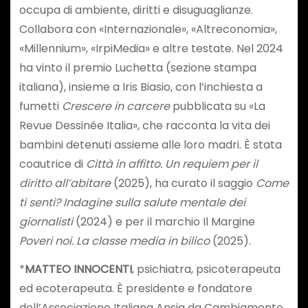
occupa di ambiente, diritti e disuguaglianze.
Collabora con «Internazionale», «Altreconomia»,
«Millennium», «IrpiMedia» e altre testate. Nel 2024
ha vinto il premio Luchetta (sezione stampa
italiana), insieme a Iris Biasio, con l’inchiesta a
fumetti
Crescere in carcere
pubblicata su «La
Revue Dessinée Italia», che racconta la vita dei
bambini detenuti assieme alle loro madri. È stata
coautrice di
Città in affitto. Un requiem per il
diritto all’abitare
(2025), ha curato il saggio
Come
ti senti? Indagine sulla salute mentale dei
giornalisti
(2024) e per il marchio Il Margine
Poveri noi. La classe media in bilico
(2025).
*
MATTEO INNOCENTI
, psichiatra, psicoterapeuta
ed ecoterapeuta. È presidente e fondatore
dell’Associazione Italiana Ansia da Cambiamento