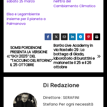
sabato 25 marzo
nell’Era del
e
Cambiamento Climatico
n
Elisa e Legambiente
t
insieme per il pianeta a
Palmanova
o
i
n
c
BorGo Live Academy in
N
SOMSI PORDENONE
via Rastello 29 : La
o
PRESENTA LA VERSIONE
bottega di Giada,
a
“GO! 2025” DEL
r
laboratorio di burattini e
“TACCUINO DEL RITORNO”
marionette il 25 e il 26
s
IL 25 OTTOBRE
v
ottobre
o
i
…
Di
Redazione
g
a
Direttore : SERAFINI
Stefano Per ogni necessità