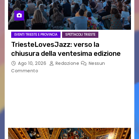
EVENTI TRIESTE E PROVINCIA
SPETTACOLI TRIESTE
TriesteLovesJazz: verso la
chiusura della ventesima edizione
Ago 10, 2026
Redazione
Nessun
Commento
Si avvia al termine la ventesima edizione del
Festival Internazionale TriesteLovesJazz,
promosso dal Comune di Trieste nell’ambito di
“TriesteEstate” e organizzato dalla Casa della
Musica/Scuola di Musica55. Ha attratto un…