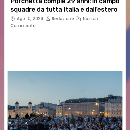
Porchetta compie 29 anni: in campo
squadre da tutta Italia e dall’estero
Ago 10, 2026
Redazione
Nessun
Commento
CASTIONS DELLE MURA – Il fermento è alle stelle
a Castions delle Mura, pronto ad accendersi
per la 29ª edizione del Torneo della Porchetta,
in programma il 22 e 23…