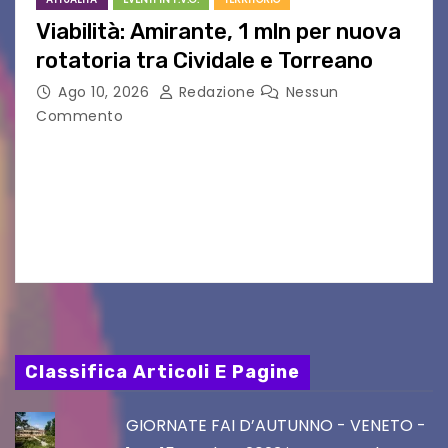
Viabilità: Amirante, 1 mln per nuova
rotatoria tra Cividale e Torreano
Ago 10, 2026
Redazione
Nessun
Commento
Approvato il progetto esecutivo per la messa in
sicurezza della SR 356 e della SP 13 Udine, 10 ago
– “Con questo intervento proseguiamo il lavoro
di ammodernamento della rete…
Classifica Articoli E Pagine
GIORNATE FAI D’AUTUNNO - VENETO -