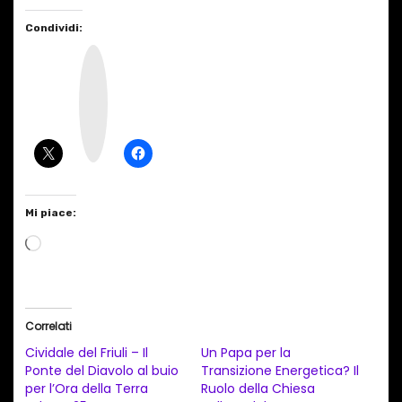
Condividi:
I
n
s
t
a
g
r
a
m
Mi piace:
C
a
r
i
Correlati
c
Cividale del Friuli – Il
Un Papa per la
a
Ponte del Diavolo al buio
Transizione Energetica? Il
per l’Ora della Terra
Ruolo della Chiesa
m