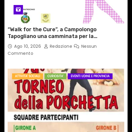
l
i
“Walk for the Cure”, a Campolongo
Tapogliano una camminata per la
prevenzione dei tumori del seno
Ago 10, 2026
Redazione
Nessun
Commento
ATTIVITA' SOCIALI
CURIOSITA'
EVENTI UDINE E PROVINCIA