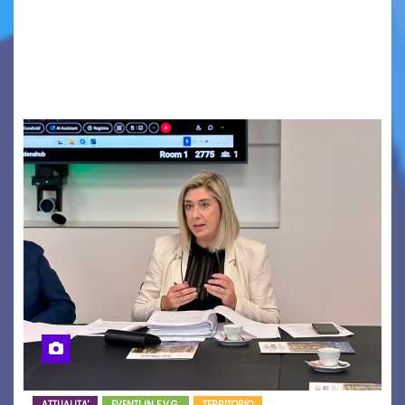
potenti Parlamenti del Vecchio Continente in
vista degli otto secoli della sua più remota
testimonianza. Dure critiche fogolariste alla
gestione…
ATTUALITA'
EVENTI IN F.V.G.
TERRITORIO