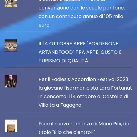
convenzione con le scuole paritarie,
con un contributo annuo di 105 mila
euro
IL 14 OTTOBRE APRE "PORDENONE
ARTANDFOOD" TRA ARTE, GUSTO E
TURISMO DI QUALITÀ
Per il Fadiesis Accordion Festival 2023
la giovane fisarmonicista Lara Fortunat
in concerto il 14 ottobre al Castello di
Villalta a Fagagna
Esce il nuovo romanzo di Mario Pini, dal
titolo "E io che c'entro?"