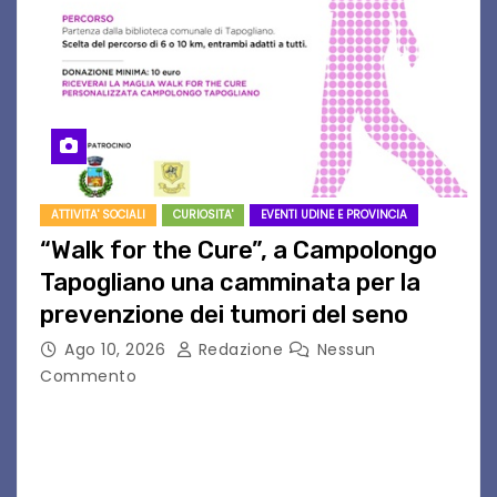
ATTIVITA' SOCIALI
CURIOSITA'
EVENTI UDINE E PROVINCIA
“Walk for the Cure”, a Campolongo
Tapogliano una camminata per la
prevenzione dei tumori del seno
Ago 10, 2026
Redazione
Nessun
Commento
CAMPOLONGO TAPOGLIANO – Torna l’atteso
appuntamento con la solidarietà, la salute e la
prevenzione. È giunta infatti alla sua quarta