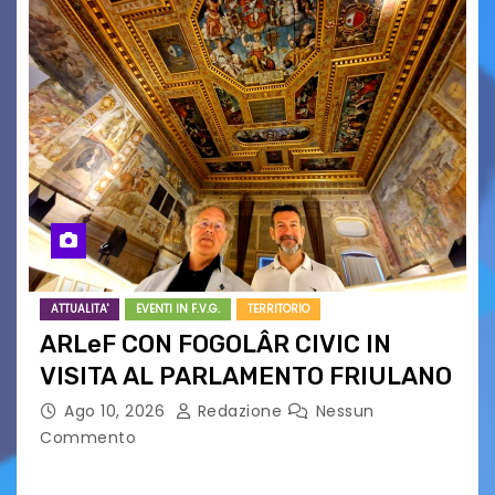
ATTUALITA'
EVENTI IN F.V.G.
TERRITORIO
ARLeF CON FOGOLÂR CIVIC IN
VISITA AL PARLAMENTO FRIULANO
Ago 10, 2026
Redazione
Nessun
Commento
Un omaggio alle tradizioni di uno dei più antichi e