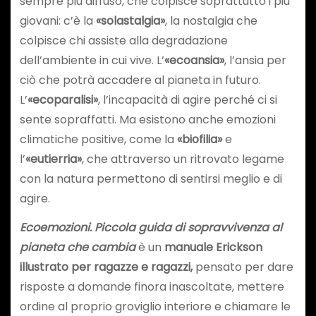
sempre più diffuso, che colpisce soprattutto i più
giovani: c’è la
«solastalgia»
, la nostalgia che
colpisce chi assiste alla degradazione
dell’ambiente in cui vive. L’
«ecoansia»
, l’ansia per
ciò che potrà accadere al pianeta in futuro.
L’
«ecoparalisi»
, l’incapacità di agire perché ci si
sente sopraffatti. Ma esistono anche emozioni
climatiche positive, come la
«biofilia»
e
l’
«eutierria»
, che attraverso un ritrovato legame
con la natura permettono di sentirsi meglio e di
agire.
Ecoemozioni. Piccola guida di sopravvivenza al
pianeta che cambia
è un
manuale Erickson
illustrato per ragazze e ragazzi,
pensato per dare
risposte a domande finora inascoltate, mettere
ordine al proprio groviglio interiore e chiamare le