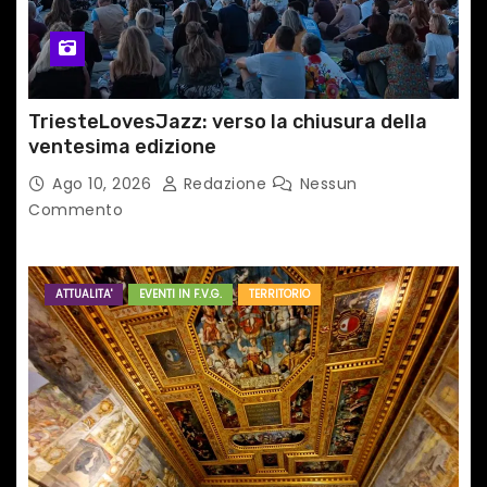
TriesteLovesJazz: verso la chiusura della
ventesima edizione
Ago 10, 2026
Redazione
Nessun
Commento
ATTUALITA'
EVENTI IN F.V.G.
TERRITORIO