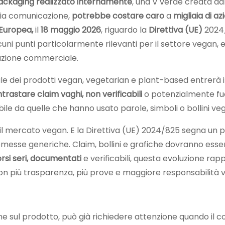
packaging realizzato internamente
, una V verde creata dal
pria comunicazione,
potrebbe costare caro
a
migliaia di az
Europea,
il
18 maggio 2026
, riguardo la
Direttiva (UE)
2024
cuni punti particolarmente rilevanti per il settore vegan, 
zione commerciale.
ei prodotti vegan, vegetarian e plant-based entrerà infa
trastare claim vaghi, non verificabili
o potenzialmente fuor
le da quelle che hanno usato parole, simboli o bollini ve
 il mercato vegan. E la Direttiva (UE) 2024/825 segna un
messe generiche. Claim, bollini e grafiche dovranno esse
rsi seri, documentati
e verificabili, questa evoluzione ra
con più trasparenza, più prove e maggiore responsabilità 
e sul prodotto, può già richiedere attenzione quando il 