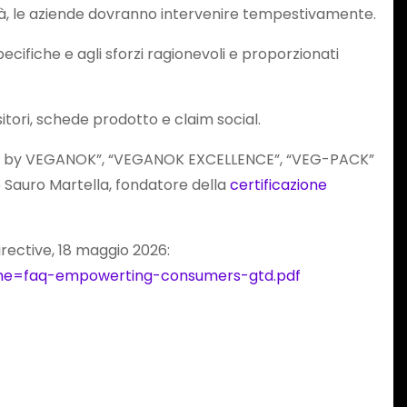
ità, le aziende dovranno intervenire tempestivamente.
ecifiche e agli sforzi ragionevoli e proporzionati
sitori, schede prodotto e claim social.
ED by VEGANOK”, “VEGANOK EXCELLENCE”, “VEG-PACK”
de Sauro Martella, fondatore della
certificazione
ective, 18 maggio 2026:
me=faq-empowerting-consumers-gtd.pdf