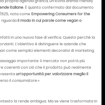
la propria agenzia grafica, un’icona animal friendly
iende italiane
. È quanto confermato dal documento
/825, nota come
Empowering Consumers for the
e riguarda
il modo in cui parole come
vegan o
tti in una nuova fase di verifica. Questo perché la
vianti. L’obiettivo è distinguere le aziende che
gan come semplici elementi decorativi di marketing.
 passaggio importante: il mercato non potrà più
re coerenti con ciò che il prodotto può realmente
ppresenta
un’opportunità per valorizzare meglio il
verso il consumatore.»
contesto la rende ambigua. Ma se viene trasformata in