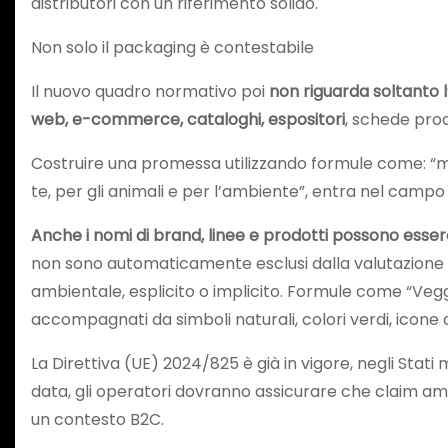
distributori con un riferimento solido.
Non solo il packaging è contestabile
Il nuovo quadro normativo poi
non riguarda soltanto 
web, e-commerce, cataloghi, espositori
, schede prod
Costruire una promessa utilizzando formule come: “migl
te, per gli animali e per l’ambiente”, entra nel campo d
Anche i nomi di brand, linee e prodotti possono esse
non sono automaticamente esclusi dalla valutazione 
ambientale, esplicito o implicito. Formule come “Veggy
accompagnati da simboli naturali, colori verdi, icone 
La Direttiva (UE) 2024/825 è già in vigore, negli Stat
data, gli operatori dovranno assicurare che claim ambi
un contesto B2C.