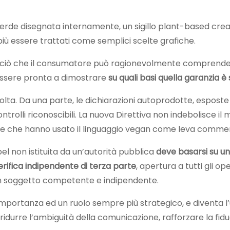
verde disegnata internamente, un sigillo plant-based creat
 essere trattati come semplici scelte grafiche.
 ciò che il consumatore può ragionevolmente comprender
 essere pronta a dimostrare
su quali basi quella garanzia è
a. Da una parte, le dichiarazioni autoprodotte, esposte al 
 controlli riconoscibili. La nuova Direttiva non indebolisce 
le che hanno usato il linguaggio vegan come leva commer
el non istituita da un’autorità pubblica
deve basarsi su u
erifica indipendente di terza parte
, apertura a tutti gli o
 un soggetto competente e indipendente.
ortanza ed un ruolo sempre più strategico, e diventa l’
ca ridurre l’ambiguità della comunicazione, rafforzare la fi