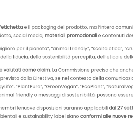
l’etichetta
e il packaging del prodotto, ma l’intera comu
otto, social media,
materiali promozionali
e contenuti dest
iore per il pianeta”, “animal friendly”, “scelta etica”, “
ella fiducia, della sostenibilità percepita, dell’etica e del
re valutati come claim
. La Commissione precisa che anche i 
prevista dalla Direttiva, se nel contesto della comuni
Life”, “PlantPure”, “GreenVegan”, “EcoPlant”, “Naturalveg”,
animal friendly o messaggi di sostenibilità, possono essere
i membri lenuove disposizioni saranno applicabili
dal 27 se
entali e sustainability label siano
conformi alle nuove r