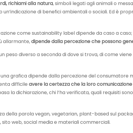
rdi, richiami alla natura
, simboli legati agli animali o mess
o un’indicazione di benefici ambientali o sociali. Ed è propr
cazione come sustainability label dipende da caso a caso;
iù allarmante,
dipende dalla percezione che possono gen
 un peso diverso a seconda di dove si trova, di come vie
 o di una grafica dipende dalla percezione del consumator
enta difficile
avere la certezza che la
loro comunicazione
a la dichiarazione, chi l’ha verificata, quali requisiti so
enza della parola vegan, vegetarian, plant-based sul pack
ri, sito web, social media e materiali commerciali.