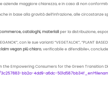
alle aziende maggiore chiarezza, e in caso di non conform
he in base alla gravità dell’infrazione, alle circostanze sp
e-commerce, cataloghi, materiali
per la distribuzione, espo
EGANOK”, con le sue varianti “VEGETALOK”, “PLANT BAS
claim
vegan
più chiaro
, verificabile e difendibile», conclu
 the Empowering Consumers for the Green Transition Dir
ad/3c257883-bb2a-4dd9-a6dc-501d587bb34f_en?filena