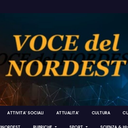
ATTIVITA’ SOCIALI
ATTUALITA’
CULTURA
CU
ONORDEST
RUBRICHE
SPORT
SCIENZA & H