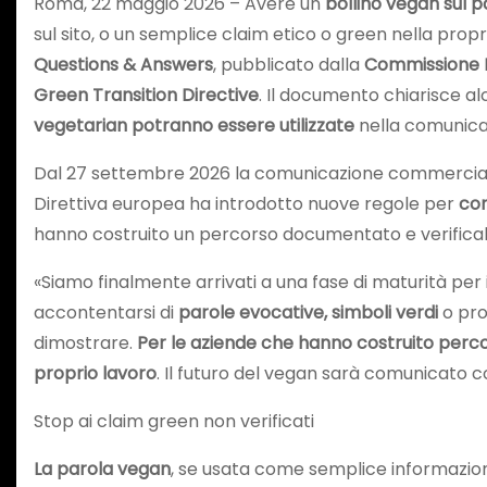
Roma, 22 maggio 2026 – Avere un
bollino vegan sul 
sul sito, o un semplice claim etico o green nella pro
Questions & Answers
, pubblicato dalla
Commissione 
Green Transition Directive
. Il documento chiarisce al
vegetarian
potranno essere utilizzate
nella comunica
Dal 27 settembre 2026 la comunicazione commerciale d
Direttiva europea ha introdotto nuove regole per
con
hanno costruito un percorso documentato e verificabi
«Siamo finalmente arrivati a una fase di maturità per
accontentarsi di
parole evocative, simboli verdi
o pro
dimostrare.
Per le aziende che hanno costruito perco
proprio lavoro
. Il futuro del vegan sarà comunicato 
Stop ai claim green non verificati
La parola vegan
, se usata come semplice informazion