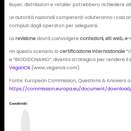
Buyer, distributori e retailer potrebbero richiedere 
Le autorità nazionali competenti valuteranno i casi anc
compiuti dagli operatori per adeguarsi.
La
revisione
dovrà coinvolgere
confezioni, siti web, 
«In questo scenario la
certificazione internazionale
“V
e “BIODIZIONARIO”, diventa strategica per rendere il
VeganOk
(www.veganok.com).
Fonte: European Commission, Questions & Answers on
https://commission.europa.eu/document/downlo
Condividi:
I
n
s
t
a