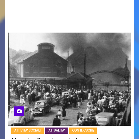
cinema all’aperto delgiardino Loris Fortuna un
racconto teneroe delicato che scalda il cuore!
UDINE – Domenica 9 agosto alle 21.15 torna…
ATTIVITA' SOCIALI
ATTUALITA'
CON IL CUORE