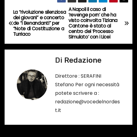
i
A Napoli il caso di
N
n
La “rivoluzione silenziosa
‘revenge porn’ che ha
dei giovani” e concerto
c
visto coinvolta Tiziana
a
de “I Benandanti” per
Cantone è stato al
o
“Note di Costituzione a
centro del ‘Processo
Turriaco
v
r
Simulato’ con i Licei
s
i
o
Di
Redazione
g
…
a
Direttore : SERAFINI
Stefano Per ogni necessità
z
potete scrivere a :
i
redazione@vocedelnordes
t.it
o
n