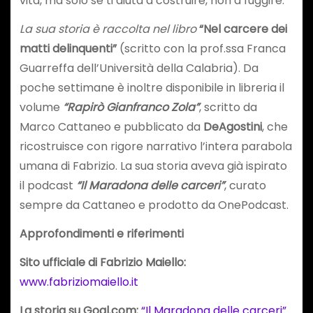
vita, ma solo se ti aiuta a costruire, non a fuggire.
La sua storia è raccolta nel libro
“Nel carcere dei
matti delinquenti”
(scritto con la prof.ssa Franca
Guarreffa dell’Università della Calabria). Da
poche settimane è inoltre disponibile in libreria il
volume
“Rapirò Gianfranco Zola”
, scritto da
Marco Cattaneo e pubblicato da
DeAgostini
, che
ricostruisce con rigore narrativo l’intera parabola
umana di Fabrizio. La sua storia aveva già ispirato
il podcast
“Il Maradona delle carceri”
, curato
sempre da Cattaneo e prodotto da OnePodcast.
Approfondimenti e riferimenti
Sito ufficiale di Fabrizio Maiello:
www.fabriziomaiello.it
La storia su Goal.com:
“Il Maradona delle carceri”