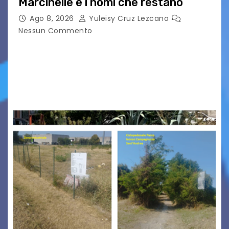
Marcinelle e i nomi che restano
Ago 8, 2026
Yuleisy Cruz Lezcano
Nessun Commento
Tizio, Caio, Sempronio… e poi ancora un nome,
poi un altro, si forma un elenco lungo dal quale i
nomi scappano, scivolano fuori dalla pagina, la
carta che non basta…