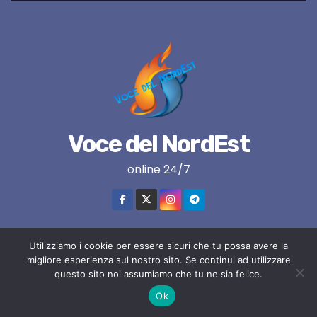
Voce del NordEst
online 24/7
Utilizziamo i cookie per essere sicuri che tu possa avere la
Proudly powered by WordPress
|
Tema:
Newses
di
Themeansar
.
migliore esperienza sul nostro sito. Se continui ad utilizzare
questo sito noi assumiamo che tu ne sia felice.
VNE su instagram
VNE su Twitter
VNE su FB
Blogger
Ok
LIVE RADIO
RADIONORDEST
Il mio account