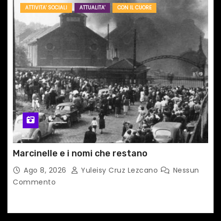
ATTIVITA' SOCIALI
ATTUALITA'
CON IL CUORE
Marcinelle e i nomi che restano
Ago 8, 2026
Yuleisy Cruz Lezcano
Nessun
Commento