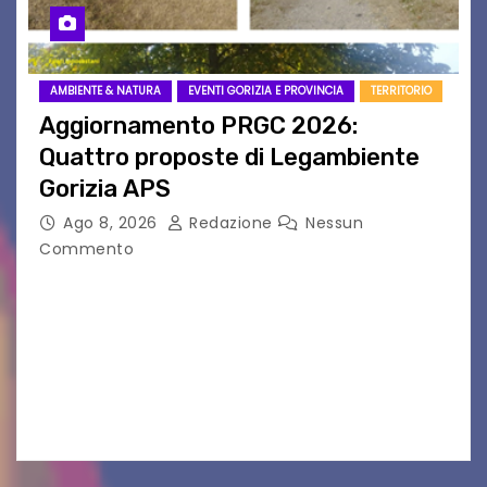
AMBIENTE & NATURA
EVENTI GORIZIA E PROVINCIA
TERRITORIO
Aggiornamento PRGC 2026:
Quattro proposte di Legambiente
Gorizia APS
Ago 8, 2026
Redazione
Nessun
Commento
Il 25 luglio scadeva la possibilità di fare delle
osservazioni al PRGC di Gorizia in fase di
aggiornamento. Le 4 proposte di Legambiente
Gorizia APS In occasione dell’aggiornamento
del Piano…