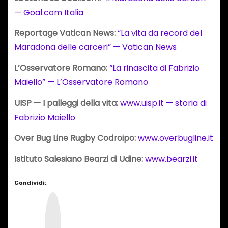
— Goal.com Italia
Reportage Vatican News:
“La vita da record del
Maradona delle carceri” — Vatican News
L’Osservatore Romano:
“La rinascita di Fabrizio
Maiello” — L’Osservatore Romano
UISP — I palleggi della vita:
www.uisp.it — storia di
Fabrizio Maiello
Over Bug Line Rugby Codroipo:
www.overbugline.it
Istituto Salesiano Bearzi di Udine:
www.bearzi.it
Condividi:
I
n
s
t
a