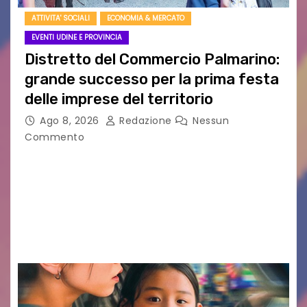
ATTIVITA' SOCIALI
ECONOMIA & MERCATO
EVENTI UDINE E PROVINCIA
Distretto del Commercio Palmarino:
grande successo per la prima festa
delle imprese del territorio
Ago 8, 2026
Redazione
Nessun
Commento
Sommariva: «Una serata che ha restituito il
valore di chi ogni giorno costruisce il Palmarino
con passione, ricerca e lavoro» PALMANOVA, 8
AGOSTO 2026 – È andata oltre ogni
aspettativa…