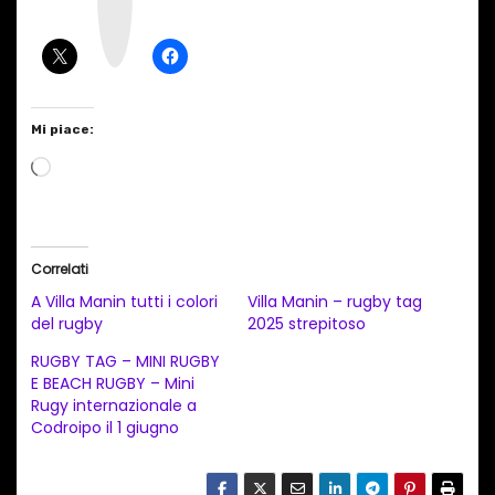
g
r
a
m
Mi piace:
C
a
r
i
Correlati
c
A Villa Manin tutti i colori
Villa Manin – rugby tag
a
del rugby
2025 strepitoso
m
RUGBY TAG – MINI RUGBY
e
E BEACH RUGBY – Mini
Rugy internazionale a
n
Codroipo il 1 giugno
t
o