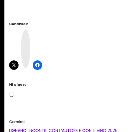
Condividi:
I
n
s
t
a
g
r
a
m
Mi piace:
C
a
r
i
Correlati
c
LIGNANO: INCONTRI CON L’AUTORE E CON IL VINO 2026