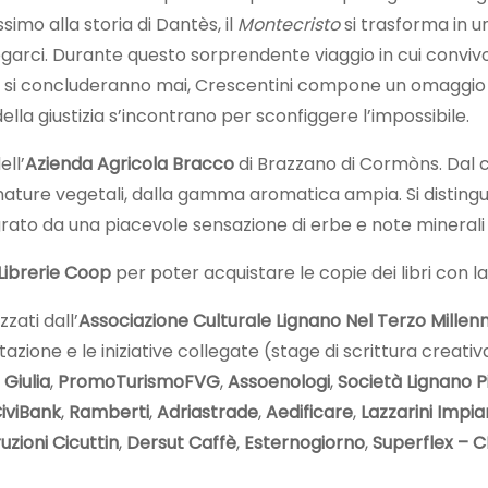
imo alla storia di Dantès, il
Montecristo
si trasforma in u
egarci. Durante questo sorprendente viaggio in cui convivo
n si concluderanno mai, Crescentini compone un omaggio a
ella giustizia s’incontrano per sconfiggere l’impossibile.
ell’
Azienda Agricola Bracco
di Brazzano di Cormòns. Dal c
umature vegetali, dalla gamma aromatica ampia. Si distingu
grato da una piacevole sensazione di erbe e note minerali l
Librerie Coop
per poter acquistare le copie dei libri con la 
zati dall’
Associazione Culturale Lignano Nel Terzo Millenn
tazione e le iniziative collegate (stage di scrittura creat
Giulia
,
PromoTurismoFVG
,
Assoenologi
,
Società Lignano P
iviBank
,
Ramberti
,
Adriastrade
,
Aedificare
,
Lazzarini Impia
uzioni Cicuttin
,
Dersut Caffè
,
Esternogiorno
,
Superflex – 