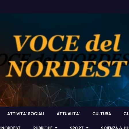
ATTIVITA’ SOCIALI
ATTUALITA’
CULTURA
CU
ONORDEST
RUBRICHE
SPORT
SCIENZA & H