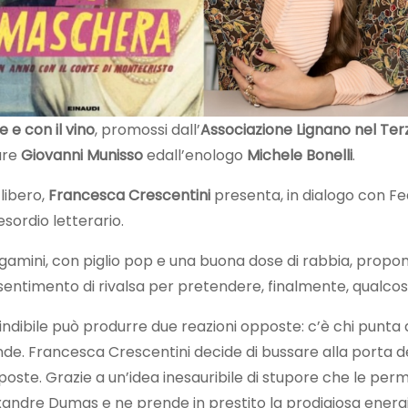
e e con il vino
, promossi dall’
Associazione Lignano nel Terz
are
Giovanni Munisso
edall’enologo
Michele Bonelli
.
 libero,
Francesca Crescentini
presenta, in dialogo con Fe
 esordio letterario.
egamini, con piglio pop e una buona dose di rabbia, propon
entimento di rivalsa per pretendere, finalmente, qualcosa
dibile può produrre due reazioni opposte: c’è chi punta a 
e. Francesca Crescentini decide di bussare alla porta d
poste. Grazie a un’idea inesauribile di stupore che le perm
exandre Dumas e ne prende in prestito la prodigiosa energi