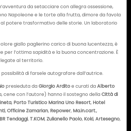
n’avventura da setacciare con allegra ossessione,
no Napoleone e le torte alla frutta, dimore da favola
l potere trasformativo delle storie. Un laboratorio
olore giallo paglierino carico di buona lucentezza, è
e per l’ottima sapidità e la buona concentrazione. È
egate al territorio.
possibilità di farsele autografare dall’autrice.
io
presieduta da
Giorgio Ardito
e curati da
Alberto
iva, cene con l’autore) hanno il sostegno della
Città di
ineta
,
Porto Turistico Marina Uno Resort
,
Hotel
nti
,
Officine Zamarian
,
Repower
,
Ma.in.cart.
,
CBR Tendaggi
,
T.KOM
,
Zulianello Paolo
,
Koki
,
Artesegno
,