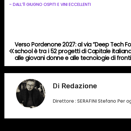
a
– DALL’11 GIUGNO OSPITI E VINI ECCELLENTI
m
e
n
t
o
Verso Pordenone 2027: al via “Deep Tech Fo
N
school è tra i 52 progetti di Capitale italia
i
a
alle giovani donne e alle tecnologie di front
n
c
v
o
i
r
Di
Redazione
s
g
Direttore : SERAFINI Stefano Per 
o
a
…
z