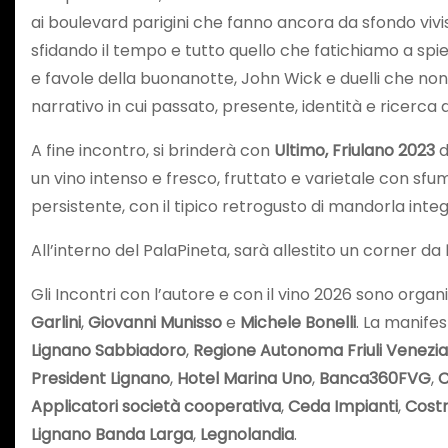
ai boulevard parigini che fanno ancora da sfondo viviss
sfidando il tempo e tutto quello che fatichiamo a spi
e favole della buonanotte, John Wick e duelli che no
narrativo in cui passato, presente, identità e ricerca d
A fine incontro, si brinderà con
Ultimo, Friulano 2023
d
un vino intenso e fresco, fruttato e varietale con sf
persistente, con il tipico retrogusto di mandorla inte
All’interno del PalaPineta, sarà allestito un corner da
Gli Incontri con l’autore e con il vino 2026 sono organiz
Garlini
,
Giovanni Munisso
e
Michele Bonelli
. La manifes
Lignano Sabbiadoro
,
Regione Autonoma Friuli Venezia 
President Lignano
,
Hotel Marina Uno
,
Banca360FVG
,
C
Applicatori società cooperativa
,
Ceda Impianti
,
Costr
Lignano Banda Larga
,
Legnolandia
.