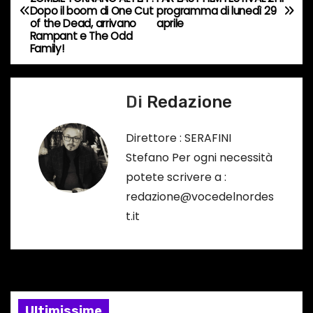
a
o
Dopo il boom di One Cut
programma di lunedì 29
of the Dead, arrivano
aprile
…
v
Rampant e The Odd
Family!
i
g
Di
Redazione
a
Direttore : SERAFINI
z
Stefano Per ogni necessità
potete scrivere a :
i
redazione@vocedelnordes
o
t.it
n
e
a
Ultimissime