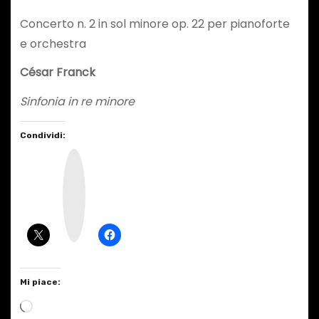
Concerto n. 2 in sol minore op. 22 per pianoforte
e orchestra
César Franck
Sinfonia in re minore
Condividi:
I
n
s
t
a
g
r
a
m
Mi piace:
C