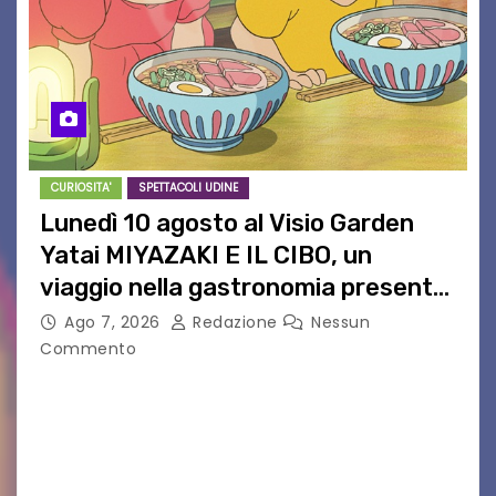
CURIOSITA'
SPETTACOLI UDINE
Lunedì 10 agosto al Visio Garden
Yatai MIYAZAKI E IL CIBO, un
viaggio nella gastronomia presente
nei film di Hayao Miyazaki!
Ago 7, 2026
Redazione
Nessun
Commento
UDINE – Continuano anche nel mese di agosto
al Visio Garden Yatai gli appuntamenti con la
cucina e la cultura giapponese a cura dello
chef giappo-italiano Sai Fukayama. Lunedì 10…