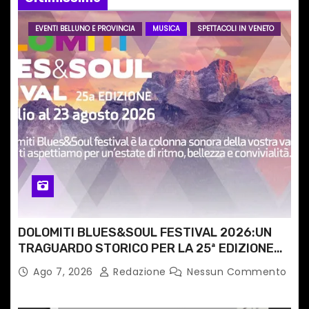
r
EVENTI BELLUNO E PROVINCIA
MUSICA
SPETTACOLI IN VENETO
t
i
c
o
l
i
DOLOMITI BLUES&SOUL FESTIVAL 2026:UN
TRAGUARDO STORICO PER LA 25ª EDIZIONE
TRA LE CIME PATRIMONIO UNESCO
Ago 7, 2026
Redazione
Nessun Commento