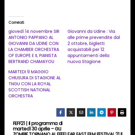
a
r
i
Correlati
c
giovedì 14 novembre SIR
Giovanni da Udine : Via
a
ANTONIO PAPPANO AL
alle prime prevendite dal
GIOVANNI DA UDINE CON
2 ottobre, biglietti
m
LA CHAMBER ORCHESTRA
acquistabili per 12
e
OF EUROPE E IL PIANISTA
appuntamenti della
n
BERTRAND CHAMAYOU
nuova Stagione
t
MARTEDI 9 MAGGIO
CHIUSURA DI STAGIONE AL
o
TNGU CON LA ROYAL
i
SCOTTISH NATIONAL
n
ORCHESTRA
c
o
r
FEFF21 | Il programma di
N
s
martedì 30 aprile – GLI
ZOMBIE TORNANO AL FEFF!
FAR EAST FILM FESTIVAL 21 Il