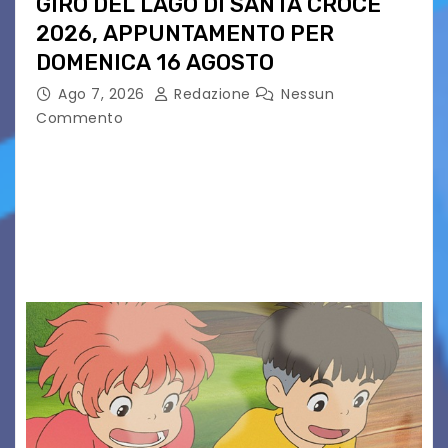
GIRO DEL LAGO DI SANTA CROCE
2026, APPUNTAMENTO PER
DOMENICA 16 AGOSTO
Ago 7, 2026
Redazione
Nessun
Commento
Presentato ufficialmente l’evento solidaristico
proposto dal Comitato Alpago 2 Ruote &
Solidarietà, il cui ricavato andrà a Via di Natale,
Associazione Cucchini e Alpago Solidale. Sulla
maglietta, realizzata dall’artista Maria…