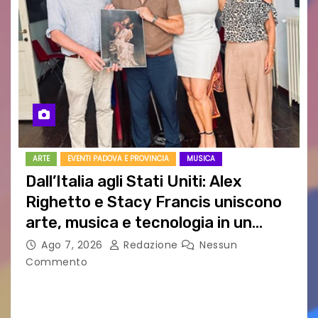
ARTE
EVENTI PADOVA E PROVINCIA
MUSICA
Dall’Italia agli Stati Uniti: Alex
Righetto e Stacy Francis uniscono
arte, musica e tecnologia in un
nuovo progetto internazionale”
Ago 7, 2026
Redazione
Nessun
Commento
Vigonza (Padova), 7 agosto 2026 – Arte
contemporanea, musica internazionale, Made