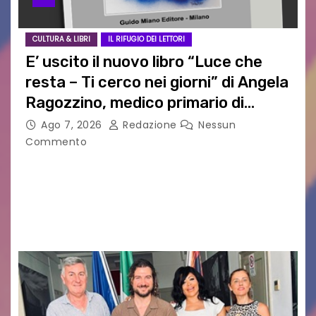
CULTURA & LIBRI
IL RIFUGIO DEI LETTORI
E’ uscito il nuovo libro “Luce che
resta – Ti cerco nei giorni” di Angela
Ragozzino, medico primario di
Capua
Ago 7, 2026
Redazione
Nessun
Commento
GUIDO MIANO EDITORE NOVITÀ EDITORIALE È
uscito il libro di poesie e fotografie: LUCE CHE
RESTA – TI CERCO NEI GIORNI di ANGELA
RAGOZZINO Pubblicato il libro di poesie “Luce…