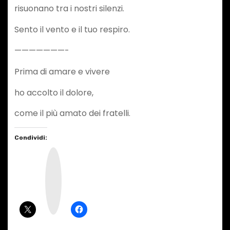
risuonano tra i nostri silenzi.
Sento il vento e il tuo respiro.
———————-
Prima di amare e vivere
ho accolto il dolore,
come il più amato dei fratelli.
Condividi:
I
n
s
t
a
g
r
a
m