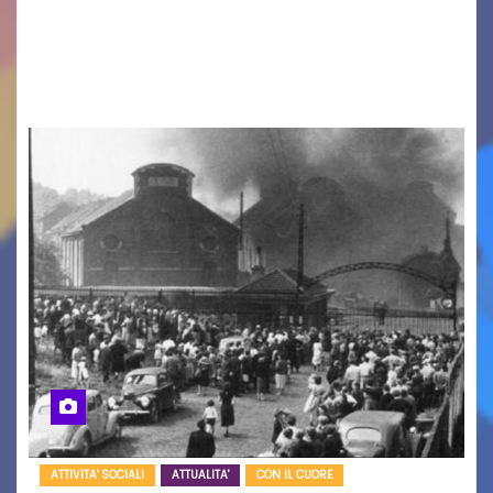
cinema all’aperto delgiardino Loris Fortuna un
racconto teneroe delicato che scalda il cuore!
UDINE – Domenica 9 agosto alle 21.15 torna…
ATTIVITA' SOCIALI
ATTUALITA'
CON IL CUORE