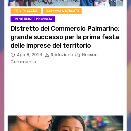
ATTIVITA' SOCIALI
ECONOMIA & MERCATO
EVENTI UDINE E PROVINCIA
Distretto del Commercio Palmarino:
grande successo per la prima festa
delle imprese del territorio
Ago 8, 2026
Redazione
Nessun
Commento
Sommariva: «Una serata che ha restituito il
valore di chi ogni giorno costruisce il Palmarino
con passione, ricerca e lavoro» PALMANOVA, 8
AGOSTO 2026 – È andata oltre ogni
aspettativa…