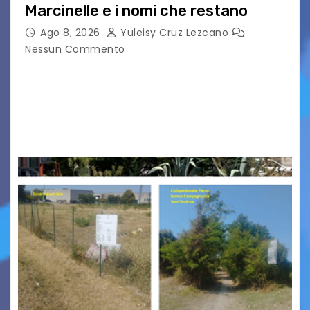
Marcinelle e i nomi che restano
Ago 8, 2026
Yuleisy Cruz Lezcano
Nessun Commento
Tizio, Caio, Sempronio… e poi ancora un nome,
poi un altro, si forma un elenco lungo dal quale i
nomi scappano, scivolano fuori dalla pagina, la
carta che non basta…