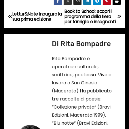
o
r
Book to School: scopri il
N
Lettur&Note inaugura la
s
programma della fiera
sua prima edizione
per famiglie e insegnanti
a
o
…
v
Di
Rita Bompadre
i
Rita Bompadre è
g
operatrice culturale,
a
scrittrice, poetessa. Vive e
lavora a San Ginesio
z
(Macerata) Ha pubblicato
i
tre raccolte di poesie:
“Collezione privata” (Bravi
o
Edizioni, Macerata 1999),
n
“Blu notte” (Bravi Edizioni,