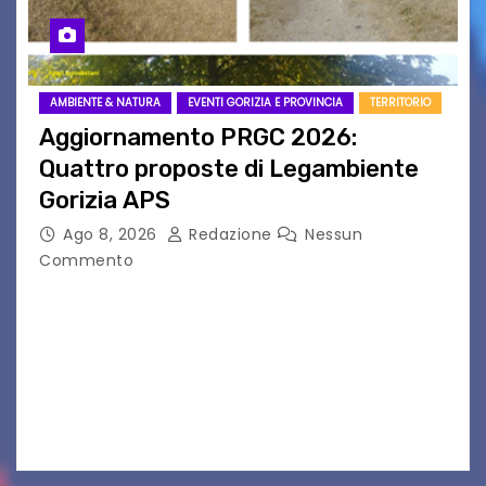
AMBIENTE & NATURA
EVENTI GORIZIA E PROVINCIA
TERRITORIO
Aggiornamento PRGC 2026:
Quattro proposte di Legambiente
Gorizia APS
Ago 8, 2026
Redazione
Nessun
Commento
Il 25 luglio scadeva la possibilità di fare delle
osservazioni al PRGC di Gorizia in fase di
aggiornamento. Le 4 proposte di Legambiente
Gorizia APS In occasione dell’aggiornamento
del Piano…