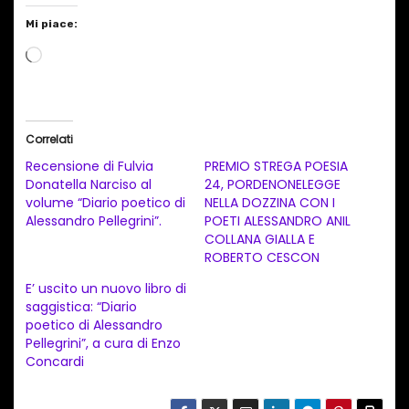
Mi piace:
C
a
r
i
Correlati
c
Recensione di Fulvia
PREMIO STREGA POESIA
a
Donatella Narciso al
24, PORDENONELEGGE
volume “Diario poetico di
NELLA DOZZINA CON I
m
Alessandro Pellegrini”.
POETI ALESSANDRO ANIL
e
COLLANA GIALLA E
n
ROBERTO CESCON
t
E’ uscito un nuovo libro di
saggistica: “Diario
o
poetico di Alessandro
i
Pellegrini”, a cura di Enzo
n
Concardi
c