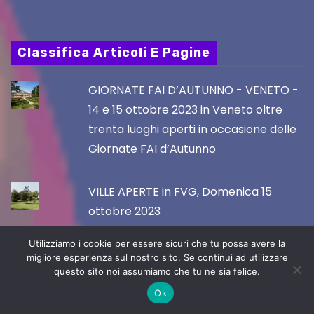
Classifica Articoli E Pagine
GIORNATE FAI D’AUTUNNO - VENETO -
14 e 15 ottobre 2023 in Veneto oltre
trenta luoghi aperti in occasione delle
Giornate FAI d’Autunno
VILLE APERTE in FVG, Domenica 15
ottobre 2023
Utilizziamo i cookie per essere sicuri che tu possa avere la
GIORNATE FAI D'AUTUNNO: 23
migliore esperienza sul nostro sito. Se continui ad utilizzare
questo sito noi assumiamo che tu ne sia felice.
APERTURE IN 9 COMUNI DEL FVG
SABATO 15 E DOMENICA 16 OTTOBRE
Ok
2023