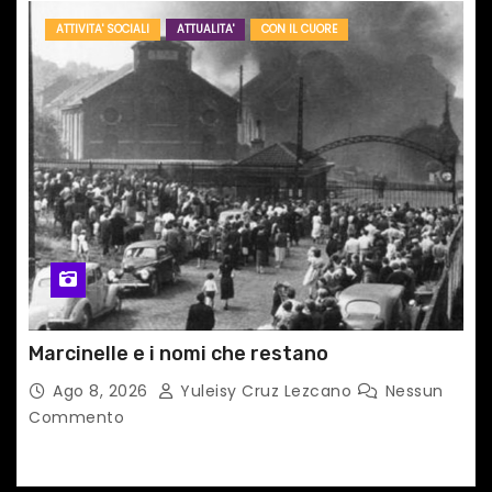
ATTIVITA' SOCIALI
ATTUALITA'
CON IL CUORE
Marcinelle e i nomi che restano
Ago 8, 2026
Yuleisy Cruz Lezcano
Nessun
Commento