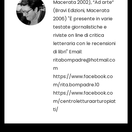
Macerata 2002), “Ad arte”
e
(Bravi Edizioni, Macerata
a
2006) "È presente in varie
testate giornalistiche e
r
riviste on line di critica
t
letteraria con le recensioni
di libri" Email:
i
ritabompadre@hotmail.co
c
m
https://www.facebook.co
o
m/rita.bompadre.10
l
https://www.facebook.co
m/centroletturaarturopiat
i
ti/