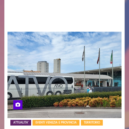
cittadinanza e delle Autorità competenti sulla
grave siccità che sta colpendo non solo le
campagne e…
ATTUALITA'
EVENTI VENEZIA E PROVINCIA
TERRITORIO