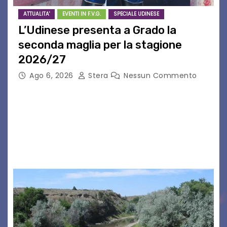
ATTUALITA'
EVENTI IN F.V.G.
SPECIALE UDINESE
L’Udinese presenta a Grado la
seconda maglia per la stagione
2026/27
Ago 6, 2026
Stera
Nessun Commento
GRADO – È stata la splendida cornice di Grado
a ospitare la presentazione della nuova
seconda maglia dell’Udinese per la stagione
2026/27. Un evento che ha richiamato
istituzioni, addetti ai…