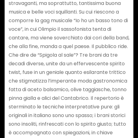
stravaganti, ma soprattutto, tantissima buona
musica e belle voci squillanti. Su cui riescono a
comporre la gag musicale “Io ho un basso tono di
voce”, in cui Olimpio il sassofonista tenta di
cantare, ma viene soverchiato dai cori della band,
che alla fine, manda a quel paese. Il pubblico ride.
Che dire de “Spigola al sale”? Tre brani da tre
decadi diverse, unite da un effervescente spirito
twist, fuse in un geniale quanto esilarante trittico
che stigmatizza l’imperante moda gastronomica
fatta di aceto balsamico, olive taggiasche, tonno
pinna gialla e alici del Cantabrico. Il repertorio è
sterminato le tecniche interpretative pure: gli
originali in italiano sono uno spasso; i brani storici
sono insoliti, rinfrescati con lo spirito giusto; tutto
è accompagnato con spiegazioni, in chiave