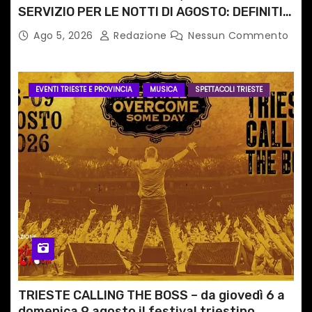
SERVIZIO PER LE NOTTI DI AGOSTO: DEFINITI
PERCORSI, FERMATE E ORARIO
Ago 5, 2026
Redazione
Nessun Commento
EVENTI TRIESTE E PROVINCIA
MUSICA
SPETTACOLI TRIESTE
TRIESTE CALLING THE BOSS – da giovedì 6 a
domenica 9 agosto il festival triestino