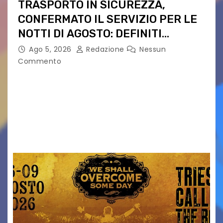
TRASPORTO IN SICUREZZA,
CONFERMATO IL SERVIZIO PER LE
NOTTI DI AGOSTO: DEFINITI
PERCORSI, FERMATE E ORARIO
Ago 5, 2026
Redazione
Nessun
Commento
Venerdì 7 agosto la prima corsa, obiettivo
ridurre i rischi legati agli spostamenti notturni
Torna il servizio di trasporto notturno dedicato
ai collegamenti con i principali locali di
intrattenimento di…