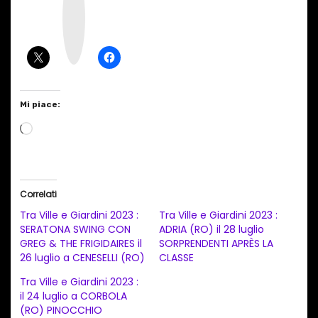
s
t
a
g
r
a
m
Mi piace:
C
a
r
i
Correlati
c
Tra Ville e Giardini 2023 :
Tra Ville e Giardini 2023 :
a
SERATONA SWING CON
ADRIA (RO) il 28 luglio
GREG & THE FRIGIDAIRES il
SORPRENDENTI APRÈS LA
m
26 luglio a CENESELLI (RO)
CLASSE
e
Tra Ville e Giardini 2023 :
n
il 24 luglio a CORBOLA
t
(RO) PINOCCHIO