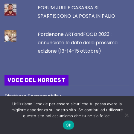
FORUM JULII E CASARSA SI
SPARTISCONO LA POSTA IN PALIO
Pordenone ARTandFOOD 2023 :
annunciate le date della prossima
edizione (13-14-15 ottobre)
VOCE DEL NORDEST
Direttore Responsabile :
STEFANO SERAFINI
Utilizziamo i cookie per essere sicuri che tu possa avere la
migliore esperienza sul nostro sito. Se continui ad utilizzare
email : redazione@vocedelnordest.it
questo sito noi assumiamo che tu ne sia felice.
Ok
Registrazione Tribunale di UDINE nr. 02/2019 del