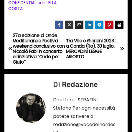
CONFIDENTIAL con LELLA
o
COSTA
i
n
c
27a edizione di Onde
o
N
Mediterranee Festival:
Tra Ville e Giardini 2023 :
r
weekend conclusivo con
a Canda (Ro), 30 luglio,
a
Niccolò Fabi in concerto
MERCADINI LEGGE
s
e l’iniziativa “Onde per
ARIOSTO
o
v
Giulio”
…
i
Di
Redazione
g
a
Direttore : SERAFINI
Stefano Per ogni necessità
z
potete scrivere a :
i
redazione@vocedelnordes