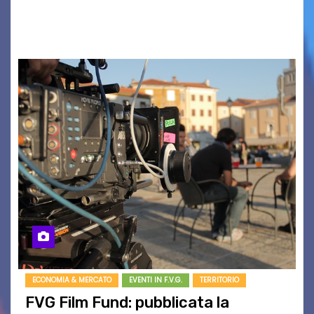
BOUND FOR GLORY, RENATO TAMMI, ANTHONY
BASSO,…
ECONOMIA & MERCATO
EVENTI IN F.V.G.
TERRITORIO
FVG Film Fund: pubblicata la