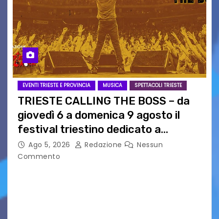
EVENTI TRIESTE E PROVINCIA
MUSICA
SPETTACOLI TRIESTE
TRIESTE CALLING THE BOSS – da
giovedì 6 a domenica 9 agosto il
festival triestino dedicato a
Springsteen
Ago 5, 2026
Redazione
Nessun
Commento
TRIESTE CALLING THE BOSS 2026
Quattordicesima Edizione Dal 6 al 9 agosto 2026
PIAZZA VERDI, SARTORIO, SAN GIUSTO,
AUSONIA… BLOOD BROTHERS, LOVESICK DUO,