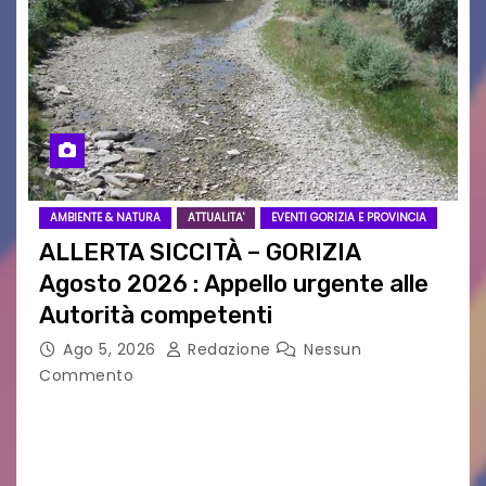
AMBIENTE & NATURA
ATTUALITA'
EVENTI GORIZIA E PROVINCIA
ALLERTA SICCITÀ – GORIZIA
Agosto 2026 : Appello urgente alle
Autorità competenti
Ago 5, 2026
Redazione
Nessun
Commento
Legambiente Gorizia APS e Legambiente
Monfalcone APS “Circolo Ignazio Zanutto”
desiderano attirare l’attenzione della