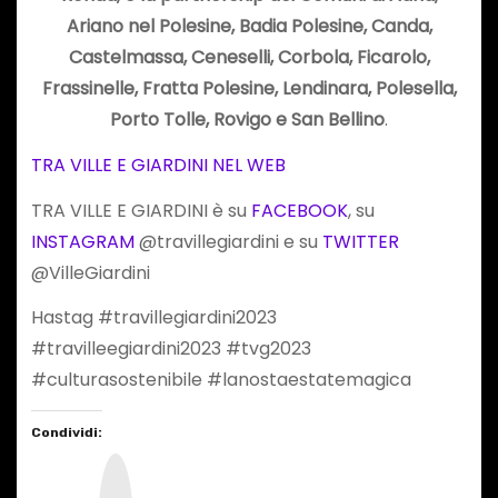
Ariano nel Polesine, Badia Polesine, Canda,
Castelmassa, Ceneselli, Corbola, Ficarolo,
Frassinelle, Fratta Polesine, Lendinara, Polesella,
Porto Tolle, Rovigo e San Bellino
.
TRA VILLE E GIARDINI NEL WEB
TRA VILLE E GIARDINI è su
FACEBOOK
, su
INSTAGRAM
@travillegiardini e su
TWITTER
@VilleGiardini
Hastag #travillegiardini2023
#travilleegiardini2023 #tvg2023
#culturasostenibile #lanostaestatemagica
Condividi:
I
n