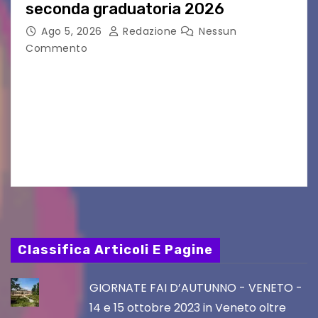
seconda graduatoria 2026
Ago 5, 2026
Redazione
Nessun
Commento
Aperta la terza e ultima call dell’anno per le
produzioni audiovisive Online gli esiti della
seconda finestra del Film Fund promosso dalla
Friuli Venezia Giulia Film Commission –
PromoTurismoFVG. Le…
Classifica Articoli E Pagine
GIORNATE FAI D’AUTUNNO - VENETO -
14 e 15 ottobre 2023 in Veneto oltre