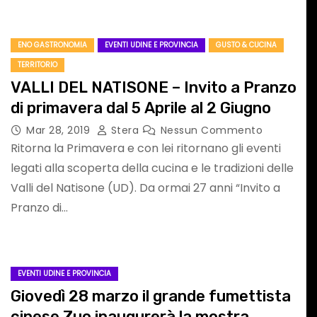
ENO GASTRONOMIA
EVENTI UDINE E PROVINCIA
GUSTO & CUCINA
TERRITORIO
VALLI DEL NATISONE – Invito a Pranzo
ING
MusicalBrolo – il 9
di primavera dal 5 Aprile al 2 Giugno
a
agosto in concert
Mar 28, 2019
Stera
Nessun Commento
Ritorna la Primavera e con lei ritornano gli eventi
Mauro Ottolini &
legati alla scoperta della cucina e le tradizioni delle
Valli del Natisone (UD). Da ormai 27 anni “Invito a
gosto
Orchestra
Nessun
Ago 5, 2026
Redazione
Nessun
Pranzo di…
Commento
stino
Ottovolante
EVENTI UDINE E PROVINCIA
Giovedì 28 marzo il grande fumettista
cinese Zuo inaugurerà la mostra