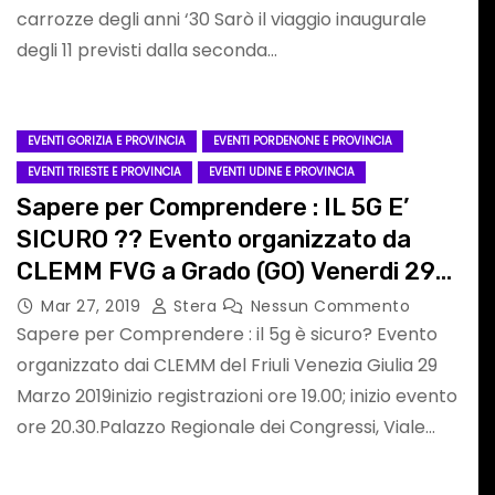
carrozze degli anni ‘30 Sarò il viaggio inaugurale
Commento
degli 11 previsti dalla seconda…
EVENTI GORIZIA E PROVINCIA
EVENTI PORDENONE E PROVINCIA
EVENTI TRIESTE E PROVINCIA
EVENTI UDINE E PROVINCIA
Sapere per Comprendere : IL 5G E’
SICURO ?? Evento organizzato da
CLEMM FVG a Grado (GO) Venerdi 29
SPETTACOLI UDINE
Marzo
Mar 27, 2019
Stera
Nessun Commento
Sapere per Comprendere : il 5g è sicuro? Evento
organizzato dai CLEMM del Friuli Venezia Giulia 29
Marzo 2019inizio registrazioni ore 19.00; inizio evento
ore 20.30.Palazzo Regionale dei Congressi, Viale…