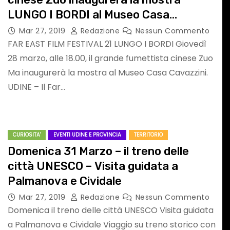
LUNGO I BORDI al Museo Casa
Cavazzini
Mar 27, 2019
Redazione
Nessun Commento
FAR EAST FILM FESTIVAL 21 LUNGO I BORDI Giovedì
ATTUALITA'
PAGELLONE
SPORT
28 marzo, alle 18.00, il grande fumettista cinese Zuo
Ma inaugurerà la mostra al Museo Casa Cavazzini.
UDINE – Il Far…
CURIOSITA'
EVENTI UDINE E PROVINCIA
TERRITORIO
Domenica 31 Marzo – il treno delle
Formula 1: il
città UNESCO – Visita guidata a
pagellONE
Palmanova e Cividale
Mar 27, 2019
Redazione
Nessun Commento
dell’Hungaroring
Domenica il treno delle città UNESCO Visita guidata
LLA
2026
a Palmanova e Cividale Viaggio su treno storico con
Nessun
Lug 26, 2026
F1 Addicted
Nessun