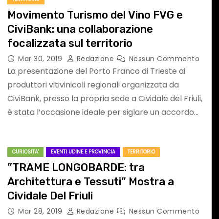
I
con Stefano VIEZZ
Movimento Turismo del Vino FVG e
CiviBank: una collaborazione
focalizzata sul territorio
Mar 30, 2019
Redazione
Nessun Commento
La presentazione del Porto Franco di Trieste ai
produttori vitivinicoli regionali organizzata da
CiviBank, presso la propria sede a Cividale del Friuli,
 UDINESE
AMBIENTE & NATURA
ATTUALITA'
è stata l’occasione ideale per siglare un accordo…
EVENTI GORIZIA E PROVINCIA
CURIOSITA'
EVENTI UDINE E PROVINCIA
TERRITORIO
”TRAME LONGOBARDE: tra
Architettura e Tessuti” Mostra a
Cividale Del Friuli
senta
ALLERTA SICCITÀ 
Mar 28, 2019
Redazione
Nessun Commento