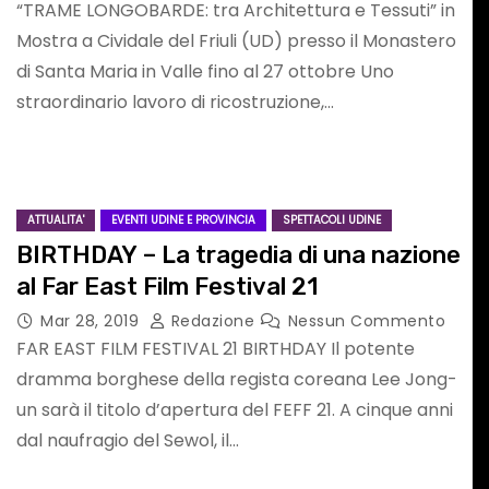
“TRAME LONGOBARDE: tra Architettura e Tessuti” in
conda
GORIZIA Agosto
Mostra a Cividale del Friuli (UD) presso il Monastero
2026 : Appello
di Santa Maria in Valle fino al 27 ottobre Uno
straordinario lavoro di ricostruzione,…
6/27
urgente alle
sun
Ago 5, 2026
Redazione
Nessun
Commento
Autorità
competenti
ATTUALITA'
EVENTI UDINE E PROVINCIA
SPETTACOLI UDINE
BIRTHDAY – La tragedia di una nazione
al Far East Film Festival 21
Mar 28, 2019
Redazione
Nessun Commento
FAR EAST FILM FESTIVAL 21 BIRTHDAY Il potente
dramma borghese della regista coreana Lee Jong-
un sarà il titolo d’apertura del FEFF 21. A cinque anni
EVENTI VERONA E PROVINCIA
MUSICA
dal naufragio del Sewol, il…
SPETTACOLI IN VENETO