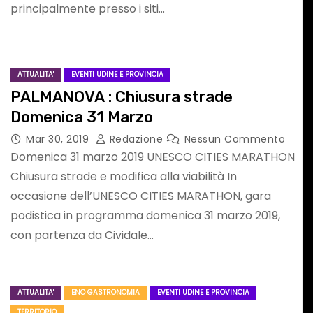
principalmente presso i siti…
DIONORDEST
ASF ASSOCIAZION SPORTIVE FURLANE
RADIONORDEST
SPORT FURLAN PAR FURLAN
ATTUALITA'
EVENTI UDINE E PROVINCIA
PALMANOVA : Chiusura strade
Domenica 31 Marzo
Mar 30, 2019
Redazione
Nessun Commento
Domenica 31 marzo 2019 UNESCO CITIES MARATHON
Chiusura strade e modifica alla viabilità In
N
SPORT FURLAN
occasione dell’UNESCO CITIES MARATHON, gara
i
PAR FURLAN: ai
podistica in programma domenica 31 marzo 2019,
con partenza da Cividale…
ni
nostri microfoni
l
Daniele Puntel
Nessun
Mag 17, 2026
Redazione
Nessun
ATTUALITA'
ENO GASTRONOMIA
EVENTI UDINE E PROVINCIA
Commento
TERRITORIO