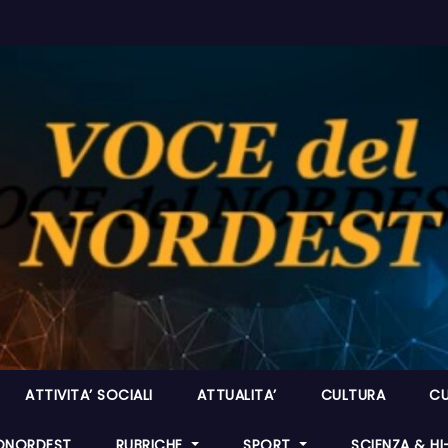
ATTIVITA’ SOCIALI
ATTUALITA’
CULTURA
CU
ONORDEST
RUBRICHE
SPORT
SCIENZA & H