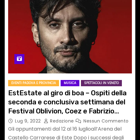
EVENTI PADOVA E PROVINCIA
MUSICA
SPETTACOLI IN VENETO
EstEstate al giro di boa – Ospiti della
seconda e conclusiva settimana del
Festival Oblivion, Coez e Fabrizio
Moro
Lug 9, 2022
Redazione
Nessun Commento
Gli appuntamenti dal 12 al 16 luglioall’Arena del
Castello Carrarese di Este Dopo i successi degli