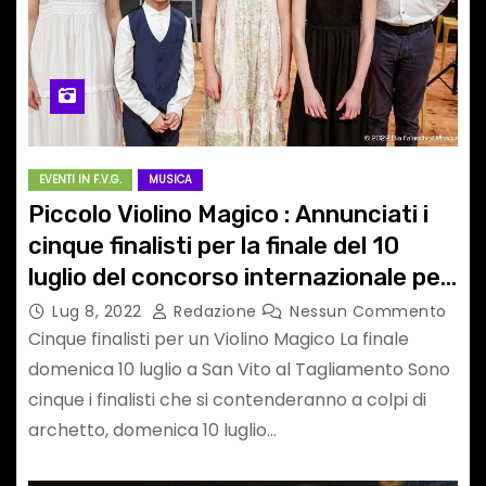
EVENTI IN F.V.G.
MUSICA
Piccolo Violino Magico : Annunciati i
cinque finalisti per la finale del 10
luglio del concorso internazionale per
prodigi del violino dai 9 ai 13 anni da
Lug 8, 2022
Redazione
Nessun Commento
tutto il mondo a San Vito al
Cinque finalisti per un Violino Magico La finale
Tagliamento
domenica 10 luglio a San Vito al Tagliamento Sono
cinque i finalisti che si contenderanno a colpi di
archetto, domenica 10 luglio…