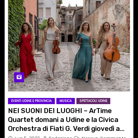
EVENTI UDINE E PROVINCIA
MUSICA
SPETTACOLI UDINE
NEI SUONI DEI LUOGHI – ArTime
Quartet domani a Udine e la Civica
Orchestra di Fiati G. Verdi giovedì a
Pavia di Udine