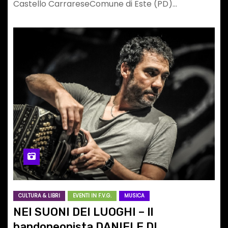
Castello CarrareseComune di Este (PD)…
CULTURA & LIBRI
EVENTI IN F.V.G.
MUSICA
NEI SUONI DEI LUOGHI – Il
bandoneonista DANIELE DI