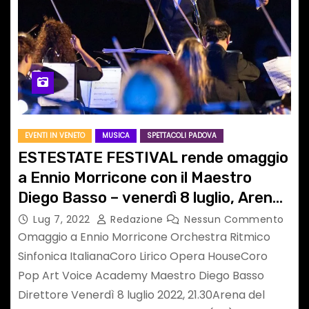
EVENTI IN VENETO
MUSICA
SPETTACOLI PADOVA
ESTESTATE FESTIVAL rende omaggio
a Ennio Morricone con il Maestro
Diego Basso – venerdì 8 luglio, Arena
del Castello Carrarese, Este (PD)
Lug 7, 2022
Redazione
Nessun Commento
Omaggio a Ennio Morricone Orchestra Ritmico
Sinfonica ItalianaCoro Lirico Opera HouseCoro
Pop Art Voice Academy Maestro Diego Basso
Direttore Venerdì 8 luglio 2022, 21.30Arena del