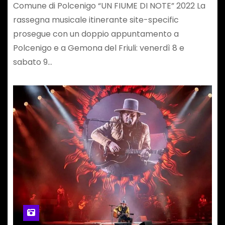
FERDINANDO MUSSUTTO E UN
Comune di Polcenigo “UN FIUME DI NOTE” 2022 La
PRESTIGIOSO QUARTETTO D’ARCHI
rassegna musicale itinerante site-specific
prosegue con un doppio appuntamento a
Polcenigo e a Gemona del Friuli: venerdì 8 e
sabato 9…