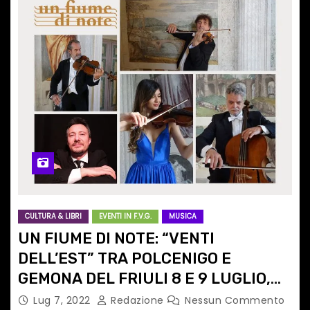
CULTURA & LIBRI
EVENTI IN F.V.G.
MUSICA
UN FIUME DI NOTE: “VENTI
DELL’EST” TRA POLCENIGO E
GEMONA DEL FRIULI 8 E 9 LUGLIO,
SUL PALCO IL PIANISTA
Lug 7, 2022
Redazione
Nessun Commento