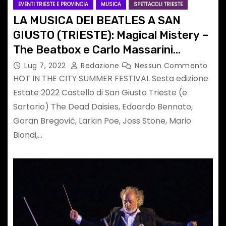
EVENTI TRIESTE E PROVINCIA
MUSICA
SPETTACOLI TRIESTE
LA MUSICA DEI BEATLES A SAN
GIUSTO (TRIESTE): Magical Mistery –
The Beatbox e Carlo Massarini
martedì 12 luglio
Lug 7, 2022
Redazione
Nessun Commento
HOT IN THE CITY SUMMER FESTIVAL Sesta edizione
Estate 2022 Castello di San Giusto Trieste (e
Sartorio) The Dead Daisies, Edoardo Bennato,
Goran Bregović, Larkin Poe, Joss Stone, Mario
Biondi,…