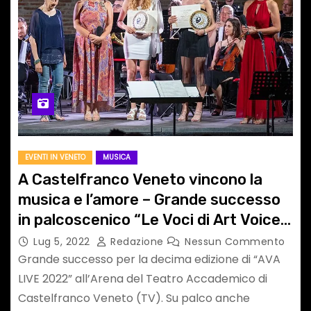
EVENTI IN VENETO
MUSICA
A Castelfranco Veneto vincono la
musica e l’amore – Grande successo
in palcoscenico “Le Voci di Art Voice
Academy” live con l’Orchestra
Lug 5, 2022
Redazione
Nessun Commento
Ritmico Sinfonica Italiana diretti da
Grande successo per la decima edizione di “AVA
Diego Basso
LIVE 2022” all’Arena del Teatro Accademico di
Castelfranco Veneto (TV). Su palco anche