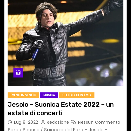
EVENTI IN VENETO
MUSICA
SPETTACOLI IN F.V.G.
Jesolo – Suonica Estate 2022 – un
estate di concerti
Lug 8, 2022
Redazione
Nessun Commento
Parco Pegaso / Spiaggia del Faro – Jesolo –