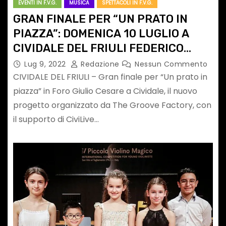
EVENTI IN F.V.G.
MUSICA
SPETTACOLI IN F.V.G.
GRAN FINALE PER “UN PRATO IN
PIAZZA”: DOMENICA 10 LUGLIO A
CIVIDALE DEL FRIULI FEDERICO
POGGIPOLLINI in CONCERTO
Lug 9, 2022
Redazione
Nessun Commento
CIVIDALE DEL FRIULI – Gran finale per “Un prato in
piazza” in Foro Giulio Cesare a Cividale, il nuovo
progetto organizzato da The Groove Factory, con
il supporto di CiviLive…