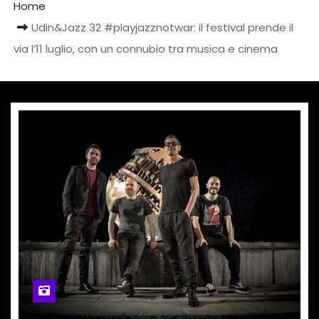
Home
Udin&Jazz 32 #playjazznotwar: il festival prende il
via l’11 luglio, con un connubio tra musica e cinema