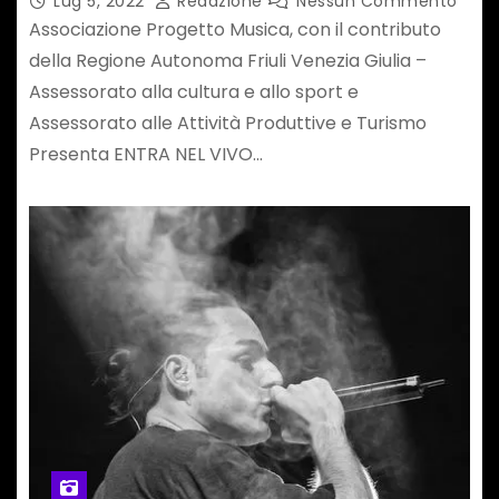
Lug 5, 2022
Redazione
Nessun Commento
Associazione Progetto Musica, con il contributo
della Regione Autonoma Friuli Venezia Giulia –
Assessorato alla cultura e allo sport e
Assessorato alle Attività Produttive e Turismo
Presenta ENTRA NEL VIVO…