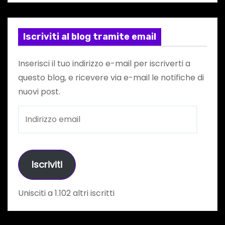
Iscriviti al blog tramite email
Inserisci il tuo indirizzo e-mail per iscriverti a
questo blog, e ricevere via e-mail le notifiche di
nuovi post.
I
n
d
i
Iscriviti
r
i
Unisciti a 1.102 altri iscritti
z
z
o