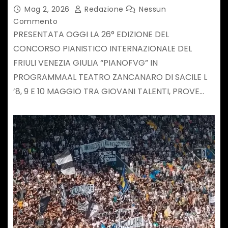
F.V.G. – SACILE 8, 9 E 10 MAGGIO
Mag 2, 2026
Redazione
Nessun
Commento
PRESENTATA OGGI LA 26° EDIZIONE DEL
CONCORSO PIANISTICO INTERNAZIONALE DEL
FRIULI VENEZIA GIULIA “PIANOFVG” IN
PROGRAMMAAL TEATRO ZANCANARO DI SACILE L
’8, 9 E 10 MAGGIO TRA GIOVANI TALENTI, PROVE…