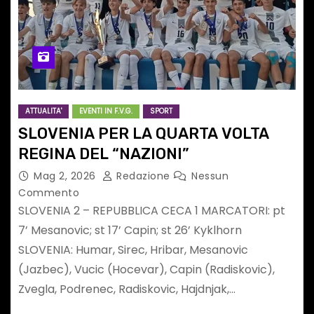
ATTUALITA'
EVENTI IN F.V.G.
SPORT
SLOVENIA PER LA QUARTA VOLTA
REGINA DEL “NAZIONI”
Mag 2, 2026
Redazione
Nessun
Commento
SLOVENIA 2 – REPUBBLICA CECA 1 MARCATORI: pt
7’ Mesanovic; st 17’ Capin; st 26’ Kyklhorn
SLOVENIA: Humar, Sirec, Hribar, Mesanovic
(Jazbec), Vucic (Hocevar), Capin (Radiskovic),
Zvegla, Podrenec, Radiskovic, Hajdnjak,…