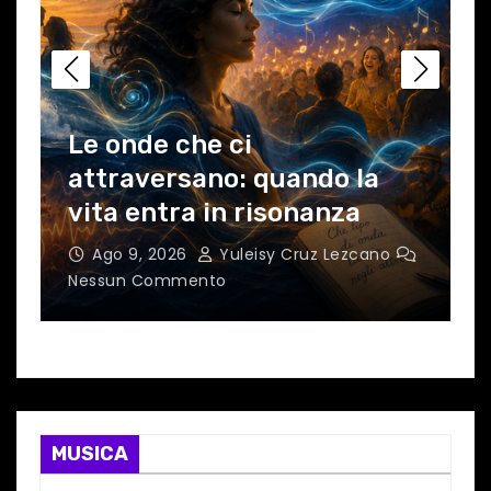
Le onde che ci
attraversano: quando la
vita entra in risonanza
Ago 9, 2026
Yuleisy Cruz Lezcano
Nessun Commento
C
MUSICA