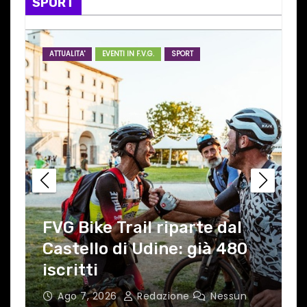
SPORT
ATTUALITA'
EVENTI IN F.V.G.
SPORT
FVG Bike Trail riparte dal
Castello di Udine: già 480
l
iscritti
Ago 7, 2026
Redazione
Nessun