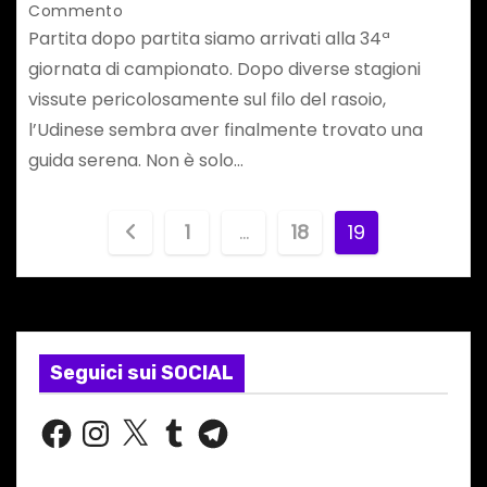
Commento
Partita dopo partita siamo arrivati alla 34ª
giornata di campionato. Dopo diverse stagioni
vissute pericolosamente sul filo del rasoio,
l’Udinese sembra aver finalmente trovato una
guida serena. Non è solo…
P
1
…
18
19
a
g
i
Seguici sui SOCIAL
n
F
I
X
T
T
a
n
u
e
a
c
s
m
l
e
t
b
e