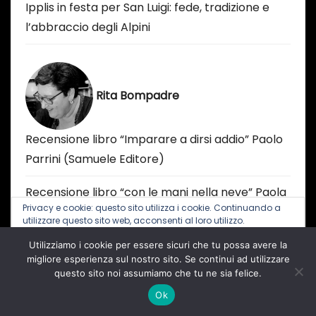
Ipplis in festa per San Luigi: fede, tradizione e
l’abbraccio degli Alpini
Rita Bompadre
Recensione libro “Imparare a dirsi addio” Paolo
Parrini (Samuele Editore)
Recensione libro “con le mani nella neve” Paola
Privacy e cookie: questo sito utilizza i cookie. Continuando a
Migliaccio (Eretica Edizioni)
utilizzare questo sito web, acconsenti al loro utilizzo.
Recensione del libro “Preghiera in gennaio” di
Utilizziamo i cookie per essere sicuri che tu possa avere la
Per ulteriori informazioni, anche sul controllo dei cookie, leggi
qui:
Informativa sui cookie
migliore esperienza sul nostro sito. Se continui ad utilizzare
Rosaria Di Donato (Macabor)
questo sito noi assumiamo che tu ne sia felice.
Ok