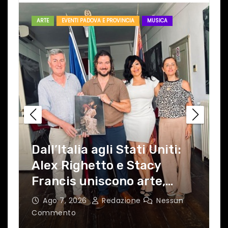
ARTE
EVENTI PADOVA E PROVINCIA
MUSICA
Dall’Italia agli Stati Uniti:
Alex Righetto e Stacy
Francis uniscono arte,
musica e tecnologia in un
Ago 7, 2026
Redazione
Nessun
nuovo progetto
Commento
C