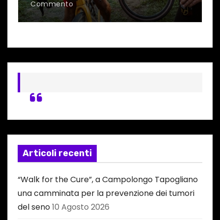
Commento
C
Articoli recenti
“Walk for the Cure”, a Campolongo Tapogliano
una camminata per la prevenzione dei tumori
del seno
10 Agosto 2026