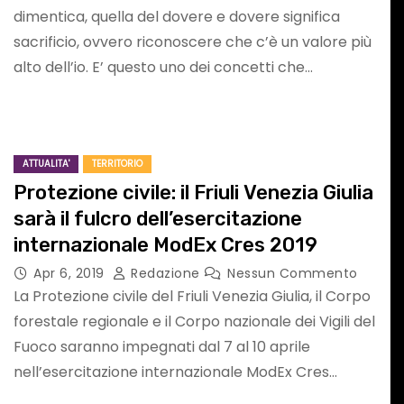
dimentica, quella del dovere e dovere significa
conda
GORIZIA Agosto
sacrificio, ovvero riconoscere che c’è un valore più
2026 : Appello
alto dell’io. E’ questo uno dei concetti che…
6/27
urgente alle
sun
Ago 5, 2026
Redazione
Nessun
Commento
Autorità
ATTUALITA'
TERRITORIO
competenti
Protezione civile: il Friuli Venezia Giulia
sarà il fulcro dell’esercitazione
internazionale ModEx Cres 2019
Apr 6, 2019
Redazione
Nessun Commento
La Protezione civile del Friuli Venezia Giulia, il Corpo
forestale regionale e il Corpo nazionale dei Vigili del
EVENTI VERONA E PROVINCIA
MUSICA
Fuoco saranno impegnati dal 7 al 10 aprile
SPETTACOLI IN VENETO
nell’esercitazione internazionale ModEx Cres…