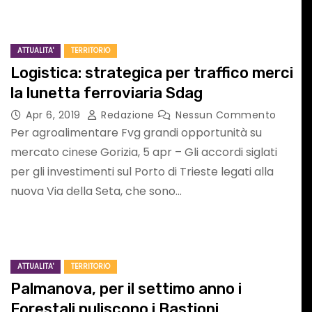
ATTUALITA'
TERRITORIO
Logistica: strategica per traffico merci
la lunetta ferroviaria Sdag
ING
MusicalBrolo – il 9
Apr 6, 2019
Redazione
Nessun Commento
a
agosto in concert
Per agroalimentare Fvg grandi opportunità su
mercato cinese Gorizia, 5 apr – Gli accordi siglati
Mauro Ottolini &
per gli investimenti sul Porto di Trieste legati alla
gosto
Orchestra
nuova Via della Seta, che sono…
Nessun
Ago 5, 2026
Redazione
Nessun
Commento
stino
Ottovolante
ATTUALITA'
TERRITORIO
Palmanova, per il settimo anno i
Forestali puliscono i Bastioni