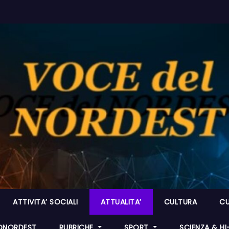
ATTIVITA’ SOCIALI
ATTUALITA’
CULTURA
CU
ONORDEST
RUBRICHE
SPORT
SCIENZA & H