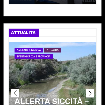
I
con NICOLA ‘ZEZO’
ROMANIN
ATTUALITA’
ATTUALITA'
EVENTI VENEZIA E PROVINCIA
TERRITORIO
–
TRASPORTO IN