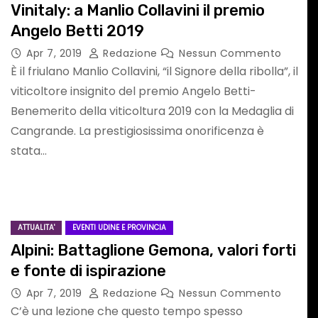
I
con Stefano VIEZZ
Vinitaly: a Manlio Collavini il premio
Angelo Betti 2019
Apr 7, 2019
Redazione
Nessun Commento
È il friulano Manlio Collavini, “il Signore della ribolla”, il
viticoltore insignito del premio Angelo Betti-
Benemerito della viticoltura 2019 con la Medaglia di
Cangrande. La prestigiosissima onorificenza è
stata…
 UDINESE
AMBIENTE & NATURA
ATTUALITA'
EVENTI GORIZIA E PROVINCIA
ATTUALITA'
EVENTI UDINE E PROVINCIA
Alpini: Battaglione Gemona, valori forti
e fonte di ispirazione
Apr 7, 2019
Redazione
Nessun Commento
senta
ALLERTA SICCITÀ 
C’è una lezione che questo tempo spesso