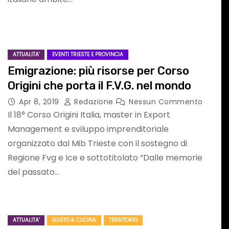
DIONORDEST
ASF ASSOCIAZION SPORTIVE FURLANE
RADIONORDEST
SPORT FURLAN PAR FURLAN
ATTUALITA'
EVENTI TRIESTE E PROVINCIA
Emigrazione: più risorse per Corso
Origini che porta il F.V.G. nel mondo
Apr 8, 2019
Redazione
Nessun Commento
Il 18° Corso Origini Italia, master in Export
Management e sviluppo imprenditoriale
N
SPORT FURLAN
organizzato dal Mib Trieste con il sostegno di
i
PAR FURLAN: ai
Regione Fvg e Ice e sottotitolato “Dalle memorie
del passato…
ni
nostri microfoni
l
Daniele Puntel
Nessun
Mag 17, 2026
Redazione
Nessun
Commento
ATTUALITA'
GUSTO & CUCINA
TERRITORIO