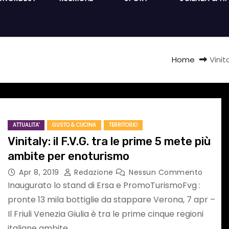
Home
Vinit
ATTUALITA'
GUSTO & CUCINA
TERRITORIO
Vinitaly: il F.V.G. tra le prime 5 mete più
ambite per enoturismo
Apr 8, 2019
Redazione
Nessun Commento
Inaugurato lo stand di Ersa e PromoTurismoFvg :
pronte 13 mila bottiglie da stappare Verona, 7 apr –
Il Friuli Venezia Giulia è tra le prime cinque regioni
italiane ambite…