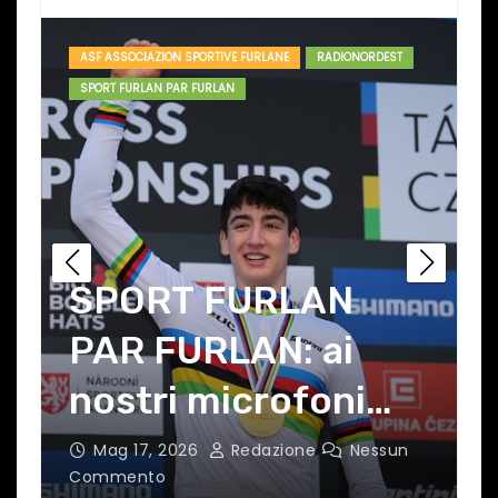
ASF ASSOCIAZION SPORTIVE FURLANE
RADIONORDEST
SPORT FURLAN PAR FURLAN
SPORT FURLAN
PAR FURLAN: ai
nostri microfoni
Daniele Puntel
Mag 11, 2026
Redazione
Nessun
Commento
C