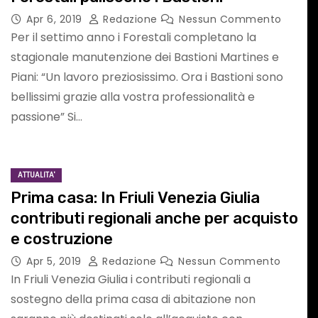
Apr 6, 2019
Redazione
Nessun Commento
Per il settimo anno i Forestali completano la
stagionale manutenzione dei Bastioni Martines e
ATTUALITA'
PAGELLONE
SPORT
Piani: “Un lavoro preziosissimo. Ora i Bastioni sono
bellissimi grazie alla vostra professionalità e
passione” Si…
ATTUALITA'
Prima casa: In Friuli Venezia Giulia
Formula 1: il
contributi regionali anche per acquisto
e costruzione
pagellONE
Apr 5, 2019
Redazione
Nessun Commento
dell’Hungaroring
In Friuli Venezia Giulia i contributi regionali a
sostegno della prima casa di abitazione non
LLA
2026
Nessun
Lug 26, 2026
F1 Addicted
Nessun