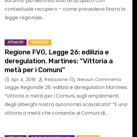
saranno più destinati solo all’acquisto con
Commento
contestuale recupero – come prevedeva finora la
legge regionale…
ATTUALITA'
TERRITORIO
Regione FVG, Legge 26: edilizia e
deregulation. Martines: “Vittoria a
metà per i Comuni”
SPETTACOLI UDINE
Apr 4, 2019
Redazione
Nessun Commento
Legge Regionale 26: edilizia e deregulation Martines:
“Vittoria a metà per i Comuni, sugli ampliamenti
degli alberghi nostra autonomia scavalcata” “È una
vittoria a metà che consente ai Comuni di…