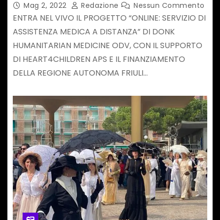
DonK HM con il supporto di
Mag 2, 2022
Redazione
Nessun Commento
Heart4Children
ENTRA NEL VIVO IL PROGETTO “ONLINE: SERVIZIO DI
ASSISTENZA MEDICA A DISTANZA” DI DONK
HUMANITARIAN MEDICINE ODV, CON IL SUPPORTO
DI HEART4CHILDREN APS E IL FINANZIAMENTO
DELLA REGIONE AUTONOMA FRIULI…