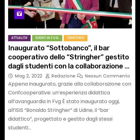
ATTUALITA'
EVENTI IN F.V.G.
TERRITORIO
Inaugurato “Sottobanco”, il bar
cooperativo dello “Stringher” gestito
dagli studenti con la collaborazione di
Confcooperative FVG
Mag 2, 2022
Redazione
Nessun Commento
Appena inaugurato, grazie alla collaborazione con
Confcooperative: un’esperienza didattica
all’avanguardia in Fvg È stato inaugurato oggi,
all’ISIS “Bonaldo Stringher” di Udine, il “bar
didattico”, progettato e gestito dagli stessi
studenti…