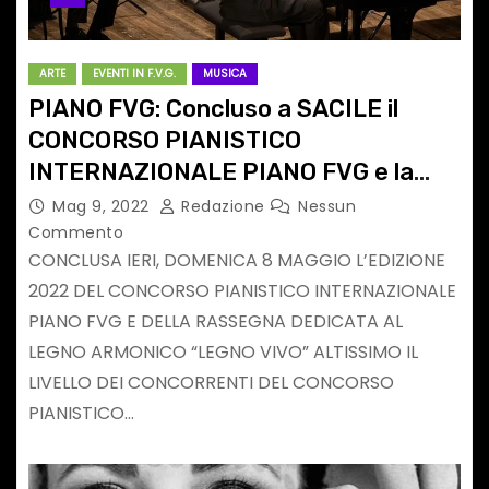
ARTE
EVENTI IN F.V.G.
MUSICA
PIANO FVG: Concluso a SACILE il
CONCORSO PIANISTICO
INTERNAZIONALE PIANO FVG e la
rassegna sul legno armonico “LEGNO
Mag 9, 2022
Redazione
Nessun
VIVO”
Commento
CONCLUSA IERI, DOMENICA 8 MAGGIO L’EDIZIONE
2022 DEL CONCORSO PIANISTICO INTERNAZIONALE
PIANO FVG E DELLA RASSEGNA DEDICATA AL
LEGNO ARMONICO “LEGNO VIVO” ALTISSIMO IL
LIVELLO DEI CONCORRENTI DEL CONCORSO
PIANISTICO…