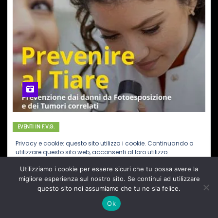
EVENTI IN F.V.G.
PREVENZIONE AL TIARE: il 26, 29 e
Privacy e cookie: questo sito utilizza i cookie. Continuando a
utilizzare questo sito web, acconsenti al loro utilizzo.
30 aprile screening gratuito sui danni
da fotoesposizione e dei tumori
Utilizziamo i cookie per essere sicuri che tu possa avere la
Per ulteriori informazioni, anche sul controllo dei cookie, leggi
qui:
Informativa sui cookie
migliore esperienza sul nostro sito. Se continui ad utilizzare
correlati
Apr 20, 2022
Redazione
Nessun
questo sito noi assumiamo che tu ne sia felice.
Commento
Ok
“PREVENZIONE AL TIARE”PROSEGUE IL PROGETTO