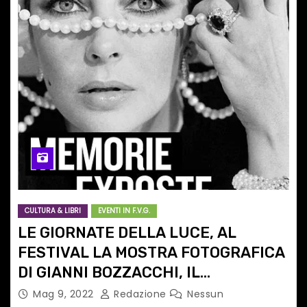
CULTURA & LIBRI
EVENTI IN F.V.G.
LE GIORNATE DELLA LUCE, AL
FESTIVAL LA MOSTRA FOTOGRAFICA
DI GIANNI BOZZACCHI, IL
FOTOGRAFO DI LIZ TAYLOR. A
Mag 9, 2022
Redazione
Nessun