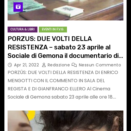
CULTURA & LIBRI
EVENTI IN F.V.G.
PORZUS: DUE VOLTI DELLA
RESISTENZA – sabato 23 aprile al
Sociale di Gemona il documentario di
Enrico Mengotti e la lectio di
Apr 21, 2022
Redazione
Nessun Commento
Gianfranco Ellero
PORZÛS: DUE VOLTI DELLA RESISTENZA DI ENRICO
MENGOTTI CON IL COMMENTO IN SALA DEL
REGISTA E DI GIANFRANCO ELLERO Al Cinema
Sociale di Gemona sabato 23 aprile alle ore 18.…