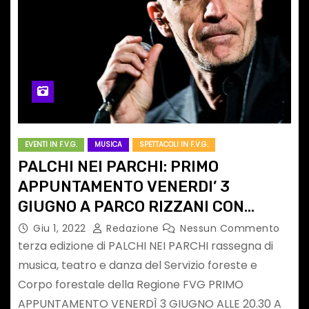
EVENTI IN F.V.G.
MUSICA
SPETTACOLI IN F.V.G.
PALCHI NEI PARCHI: PRIMO
APPUNTAMENTO VENERDI’ 3
GIUGNO A PARCO RIZZANI CON
PEPPE SERVILLO IN “IL CARNEVALE
Giu 1, 2022
Redazione
Nessun Commento
DEGLI ANIMALI…E ALTRE FANTASIE”
terza edizione di PALCHI NEI PARCHI rassegna di
musica, teatro e danza del Servizio foreste e
Corpo forestale della Regione FVG PRIMO
APPUNTAMENTO VENERDÌ 3 GIUGNO ALLE 20.30 A