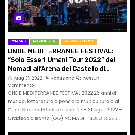
CONCERTI
EVENTI IN F.V.G.
SPETTACOLI IN F.V.G.
ONDE MEDITERRANEE FESTIVAL:
“Solo Esseri Umani Tour 2022” dei
Nomadi all’Arena del Castello di
Gradisca d’Isonzo (GO)
Mag 31, 2022
Redazione
Nessun
Commento
ONDE MEDITERRANEE FESTIVAL 2022 26 anni di
musica, letteratura e pensiero multiculturale al
Capo Nord del Mediterraneo 27 – 31 luglio 2022 –
Gradisca d’Isonzo (GO) NOMADI – SOLO ESSERI…