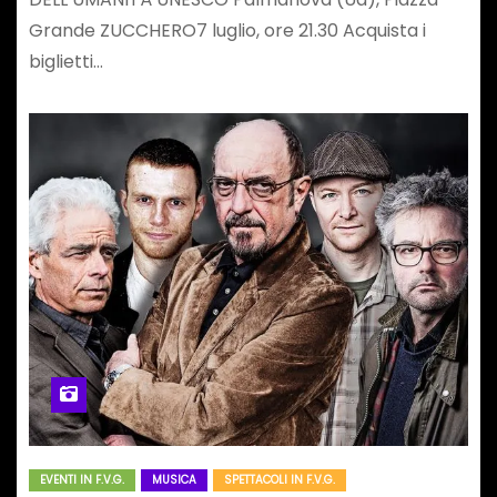
Grande ZUCCHERO7 luglio, ore 21.30 Acquista i
biglietti…
EVENTI IN F.V.G.
MUSICA
SPETTACOLI IN F.V.G.