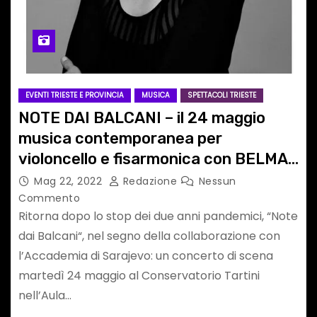
EVENTI TRIESTE E PROVINCIA
MUSICA
SPETTACOLI TRIESTE
NOTE DAI BALCANI – il 24 maggio
musica contemporanea per
violoncello e fisarmonica con BELMA
ALIĆ e BELMA ŠARANČIĆ
Mag 22, 2022
Redazione
Nessun
Commento
Ritorna dopo lo stop dei due anni pandemici, “Note
dai Balcani“, nel segno della collaborazione con
l’Accademia di Sarajevo: un concerto di scena
martedì 24 maggio al Conservatorio Tartini
nell’Aula…