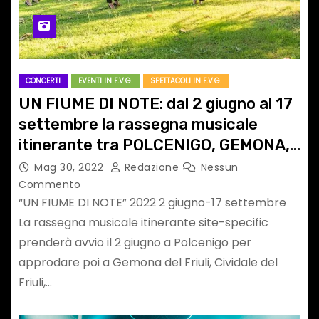
CONCERTI
EVENTI IN F.V.G.
SPETTACOLI IN F.V.G.
UN FIUME DI NOTE: dal 2 giugno al 17
settembre la rassegna musicale
itinerante tra POLCENIGO, GEMONA,
CIVIDALE, PULFERO, AQUILEIA,
Mag 30, 2022
Redazione
Nessun
GORIZIA E SACILE
Commento
“UN FIUME DI NOTE” 2022 2 giugno-17 settembre
La rassegna musicale itinerante site-specific
prenderà avvio il 2 giugno a Polcenigo per
approdare poi a Gemona del Friuli, Cividale del
Friuli,…