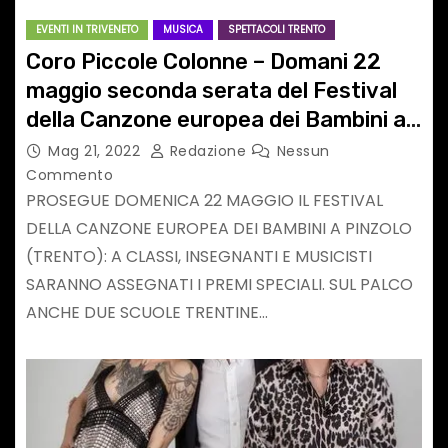
EVENTI IN TRIVENETO
MUSICA
SPETTACOLI TRENTO
Coro Piccole Colonne – Domani 22
maggio seconda serata del Festival
della Canzone europea dei Bambini a
Pinzolo – Trento: sul palco anche le
Mag 21, 2022
Redazione
Nessun
classi di due scuole trentine
Commento
PROSEGUE DOMENICA 22 MAGGIO IL FESTIVAL
DELLA CANZONE EUROPEA DEI BAMBINI A PINZOLO
(TRENTO): A CLASSI, INSEGNANTI E MUSICISTI
SARANNO ASSEGNATI I PREMI SPECIALI. SUL PALCO
ANCHE DUE SCUOLE TRENTINE…