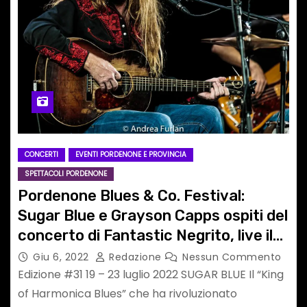
CONCERTI
EVENTI PORDENONE E PROVINCIA
SPETTACOLI PORDENONE
Pordenone Blues & Co. Festival:
Sugar Blue e Grayson Capps ospiti del
concerto di Fantastic Negrito, live il
22 luglio
Giu 6, 2022
Redazione
Nessun Commento
Edizione #31 19 – 23 luglio 2022 SUGAR BLUE Il “King
of Harmonica Blues” che ha rivoluzionato