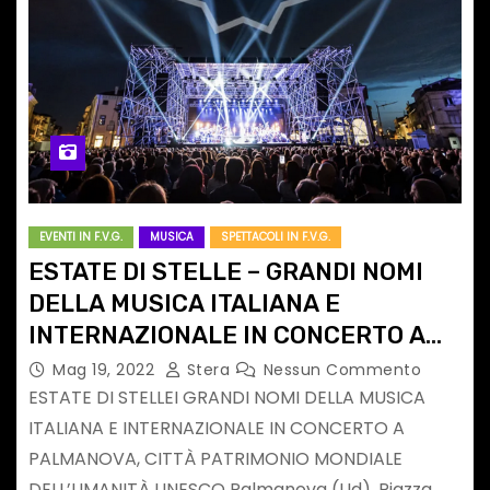
EVENTI IN F.V.G.
MUSICA
SPETTACOLI IN F.V.G.
ESTATE DI STELLE – GRANDI NOMI
DELLA MUSICA ITALIANA E
INTERNAZIONALE IN CONCERTO A
PALMANOVA
Mag 19, 2022
Stera
Nessun Commento
ESTATE DI STELLEI GRANDI NOMI DELLA MUSICA
ITALIANA E INTERNAZIONALE IN CONCERTO A
PALMANOVA, CITTÀ PATRIMONIO MONDIALE
DELL’UMANITÀ UNESCO Palmanova (Ud), Piazza